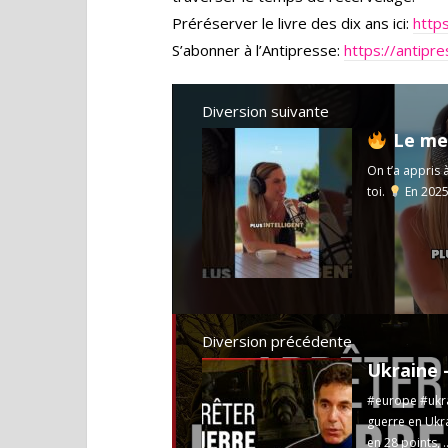
Préréserver le livre des dix ans ici:
https
S’abonner à l’Antipresse:
https://antipr
Diversion suivante
Le meil
On t’a appris 
toi.
En 2025,
Diversion précédente
#europe #ukra
guerre en Ukr
en 28 points, .