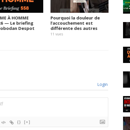
ME À HOMME
Pourquoi la douleur de
Le rég
26 — Le briefing
l’accouchement est
prend 
Slobodan Despot
différente des autres
fortun
sortie
11
vues
11
vues
Login
{}
[+]