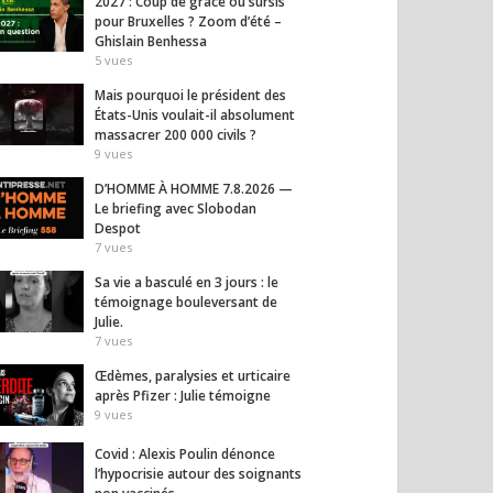
2027 : Coup de grâce ou sursis
pour Bruxelles ? Zoom d’été –
Ghislain Benhessa
5
vues
ime chinois s’en
Accoucher, c’est traverser
« 2027
aux riches :
la mort de la peur
derni
Mais pourquoi le président des
es bloquées,
Micha
16
vues
États-Unis voulait-il absolument
s interdites
19
vues
massacrer 200 000 civils ?
9
vues
D’HOMME À HOMME 7.8.2026 —
Le briefing avec Slobodan
Despot
7
vues
Sa vie a basculé en 3 jours : le
témoignage bouleversant de
Julie.
7
vues
Œdèmes, paralysies et urticaire
après Pfizer : Julie témoigne
9
vues
Covid : Alexis Poulin dénonce
l’hypocrisie autour des soignants