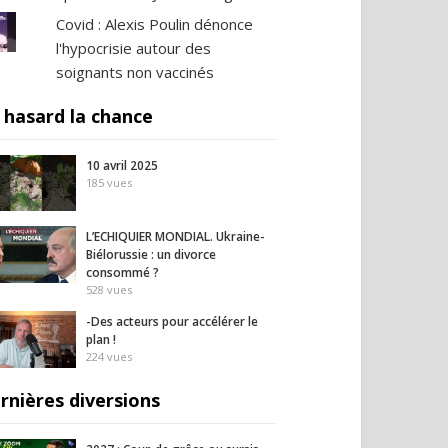
Covid : Alexis Poulin dénonce
l'hypocrisie autour des
soignants non vaccinés
 hasard la chance
10 avril 2025
185
vues
L’ECHIQUIER MONDIAL. Ukraine-
Biélorussie : un divorce
consommé ?
528
vues
-Des acteurs pour accélérer le
plan !
224
vues
rnières diversions