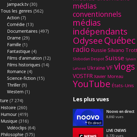
Jampack.tv
(30)
médias
Tous les genres
(562)
conventionnels
Action
(7)
médias
Comédie
(13)
indépendants
Documentaires
(497)
Québec
Odysee
Drame
(29)
Famille
(1)
radio
Russie
Silvano Trot
Fantastique
(4)
Suisse
Films d'animation
(12)
Slobodan Despot
Sylvain
vlogs
Films historiques
(14)
VF
Ukraine
Laforest
Romance
(4)
VOSTFR
Xavier Moreau
Science-fiction
(15)
YouTube
Thriller
(9)
États-Unis
Western
(1)
Les plus vues
lture
(7 274)
Histoire
(260)
Noovo en direct
Humour
(419)
8,860
vues
Musique
(316)
En direct
Vidéoclips
(64)
LIVE CNEWS
Philosophie
(575)
8,770
vues