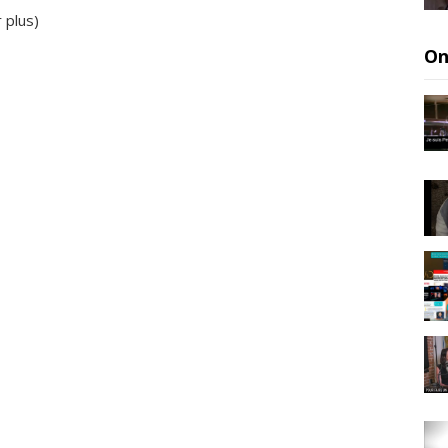
r plus
)
On