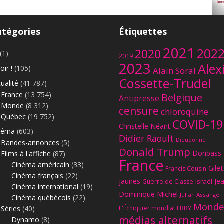
atégories
Étiquettes
2021
202
2020
(1)
2019
2023
Alex
oir !
(105)
Alain Soral
Le
Cossette-Trudel
ualité
(41 787)
France
(13 754)
Belgique
Antipresse
Monde
(8 312)
censure
chloroquine
Québec
(19 752)
COVID-19
Christelle Néant
néma
(603)
Didier Raoult
Dieudonné
Bandes-annonces
(5)
Donald Trump
Donbass
Films à l'affiche
(87)
France
Cinéma américain
(33)
Gilet
Francis Cousin
Cinéma français
(22)
jaunes
Je
Israël
Guerre de Classe
Cinéma international
(19)
Dominique Michel
Julian Assange
Cinéma québécois
(22)
Monde
Séries
(40)
L'Échiquier mondial
LBRY
médias alternatifs
Dynamo
(8)