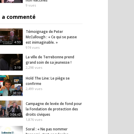
non vaccinés
9
vues
 a commenté
Témoignage de Peter
McCullough : « Ce qui se passe
4:53
est inimaginable. »
974
vues
La ville de Terrebonne prend
grand soin de sa jeunesse !
3:19
2,298
vues
Hold The Line: Le piège se
confirme
2,499
vues
38:10
Campagne de levée de fond pour
la Fondation de protection des
3:04:42
droits civiques
1,876
vues
Soral : « Ne pas nommer