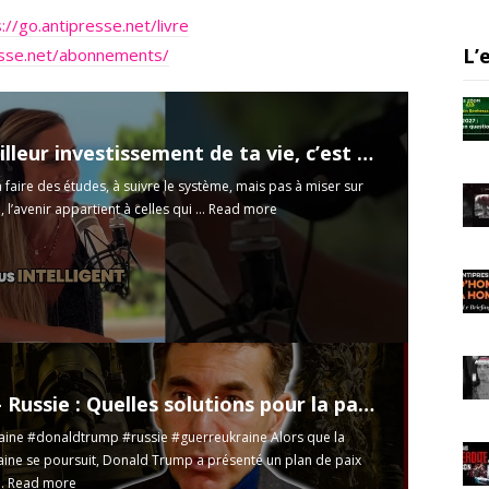
a
://go.antipresse.net/livre
m
L’
esse.net/abonnements/
leur investissement de ta vie, c’est toi.
à faire des études, à suivre le système, mais pas à miser sur
 l’avenir appartient à celles qui ...
Read more
Ukraine - Russie : Quelles solutions pour la paix ? | Entretien avec Alexandre Del Valle
ine #donaldtrump #russie #guerreukraine Alors que la
aine se poursuit, Donald Trump a présenté un plan de paix
..
Read more