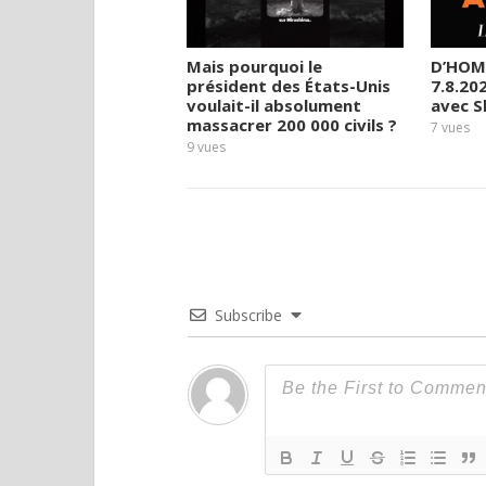
Mais pourquoi le
D’HOM
président des États-Unis
7.8.20
voulait-il absolument
avec 
massacrer 200 000 civils ?
7
vues
9
vues
Subscribe