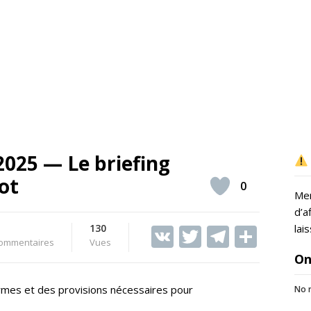
025 — Le briefing
ot
0
Mer
d’a
130
V
T
T
S
lai
ommentaires
Vues
K
w
el
h
On
itt
e
ar
armes et des provisions nécessaires pour
No r
er
gr
e