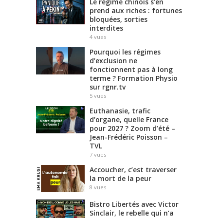
Le régime chinois s’en
prend aux riches : fortunes
bloquées, sorties
interdites
4
vues
Pourquoi les régimes
d’exclusion ne
fonctionnent pas à long
terme ? Formation Physio
sur rgnr.tv
5
vues
Euthanasie, trafic
d’organe, quelle France
pour 2027 ? Zoom d’été –
Jean-Frédéric Poisson –
TVL
7
vues
Accoucher, c’est traverser
la mort de la peur
8
vues
Bistro Libertés avec Victor
Sinclair, le rebelle qui n’a