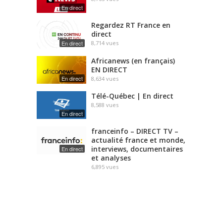
En direct
Regardez RT France en
direct
En direct
8,714
vues
Africanews (en français)
EN DIRECT
En direct
8,634
vues
Télé-Québec | En direct
8,588
vues
En direct
franceinfo – DIRECT TV –
actualité france et monde,
interviews, documentaires
En direct
et analyses
6,895
vues