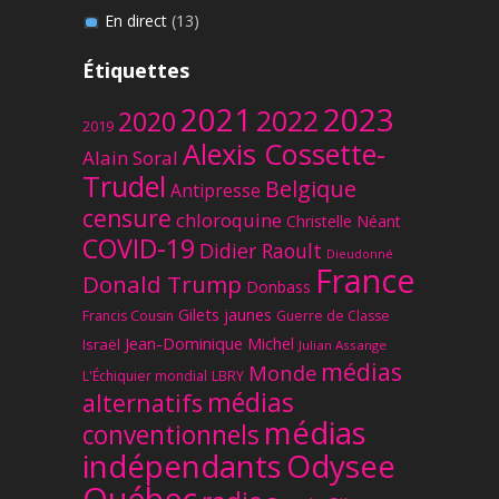
En direct
(13)
Étiquettes
2023
2021
2022
2020
2019
Alexis Cossette-
Alain Soral
Trudel
Belgique
Antipresse
censure
chloroquine
Christelle Néant
COVID-19
Didier Raoult
Dieudonné
France
Donald Trump
Donbass
Gilets jaunes
Francis Cousin
Guerre de Classe
Jean-Dominique Michel
Israël
Julian Assange
médias
Monde
L'Échiquier mondial
LBRY
médias
alternatifs
médias
conventionnels
Odysee
indépendants
Québec