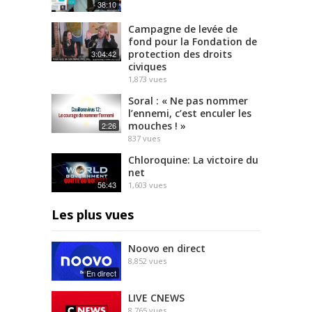
38:10
Campagne de levée de
fond pour la Fondation de
protection des droits
3:04:42
civiques
1,873
vues
Soral : « Ne pas nommer
l’ennemi, c’est enculer les
mouches ! »
2:26
837
vues
Chloroquine: La victoire du
net
56:43
1,603
vues
Les plus vues
Noovo en direct
8,852
vues
En direct
LIVE CNEWS
8,765
vues