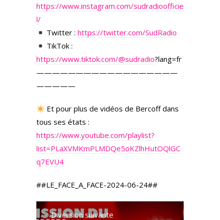
https://www.instagram.com/sudradioofficie
l/
Twitter :
https://twitter.com/SudRadio
TikTok :
https://www.tiktok.com/
@sudradio
?lang=fr
——————————————————
—————
Et pour plus de vidéos de Bercoff dans
tous ses états :
https://www.youtube.com/playlist?
list=PLaXVMKmPLMDQe5oKZlhHutOQlGC
q7EVU4
##LE_FACE_A_FACE-2024-06-24##
Diversion suivante