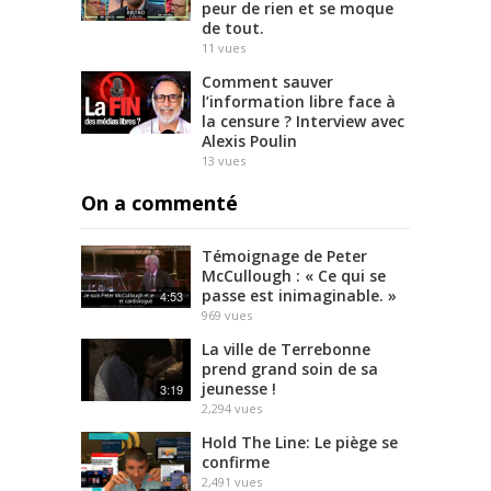
peur de rien et se moque
de tout.
11
vues
Comment sauver
l’information libre face à
la censure ? Interview avec
Alexis Poulin
13
vues
On a commenté
Témoignage de Peter
McCullough : « Ce qui se
passe est inimaginable. »
4:53
969
vues
La ville de Terrebonne
prend grand soin de sa
jeunesse !
3:19
2,294
vues
Hold The Line: Le piège se
confirme
2,491
vues