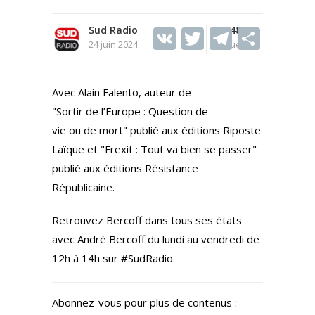
Sud Radio
V
T
248
T
S
24 juin 2024
Vues
K
w
el
h
itt
e
ar
Avec Alain Falento, auteur de
er
gr
e
"Sortir de l’Europe : Question de
a
vie ou de mort" publié aux éditions Riposte
m
Laïque et "Frexit : Tout va bien se passer"
publié aux éditions Résistance
Républicaine.
Retrouvez Bercoff dans tous ses états
avec André Bercoff du lundi au vendredi de
12h à 14h sur #SudRadio.
Abonnez-vous pour plus de contenus :