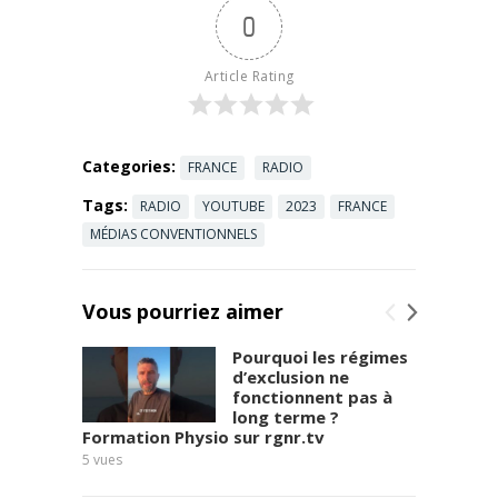
0
sur
#SudRadio.
Abonnez-
Article Rating
vous pour
plus de
contenus ...
Read more
Categories:
FRANCE
RADIO
Tags:
RADIO
YOUTUBE
2023
FRANCE
MÉDIAS CONVENTIONNELS
Vous pourriez aimer
Pourquoi les régimes
d’exclusion ne
fonctionnent pas à
long terme ?
Formation Physio sur rgnr.tv
Frédér
5
vues
7
vues