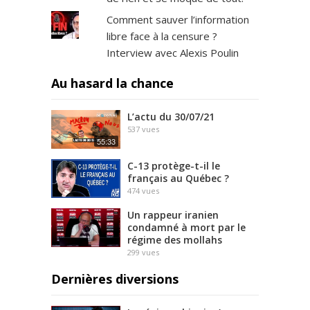
Comment sauver l’information
libre face à la censure ?
Interview avec Alexis Poulin
Au hasard la chance
L’actu du 30/07/21
537
vues
55:33
C-13 protège-t-il le
français au Québec ?
474
vues
Un rappeur iranien
condamné à mort par le
régime des mollahs
299
vues
Dernières diversions