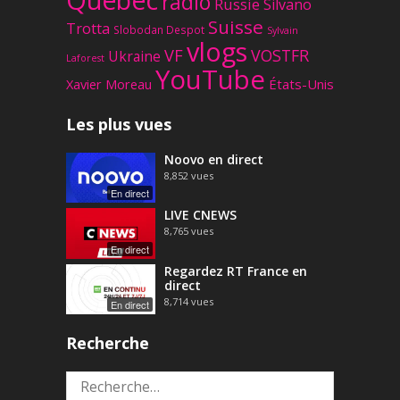
radio
Russie
Silvano
Suisse
Trotta
Slobodan Despot
Sylvain
vlogs
VF
VOSTFR
Ukraine
Laforest
YouTube
Xavier Moreau
États-Unis
Les plus vues
Noovo en direct
8,852
vues
En direct
LIVE CNEWS
8,765
vues
En direct
Regardez RT France en
direct
8,714
vues
En direct
Recherche
Rechercher :