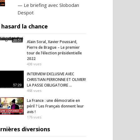
— Le briefing avec Slobodan
Despot
 hasard la chance
20:51
Alain Soral, Xavier Poussard,
Pierre de Brague – Le premier
tour de l’élection présidentielle
2022
438
vues
INTERVIEW EXCLUSIVE AVEC
CHRISTIAN PERRONNE ET OLIVIER!
57:29
LA PASSE OBLIGATOIRE …
468
vues
La France : une démocratie en
péril ? Les Français donnent leur
avis !
176
vues
rnières diversions