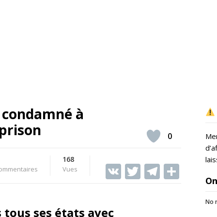
e condamné à
prison
0
Mer
d’a
168
lai
V
T
T
S
ommentaires
Vues
On
K
w
el
h
itt
e
ar
No r
 tous ses états avec