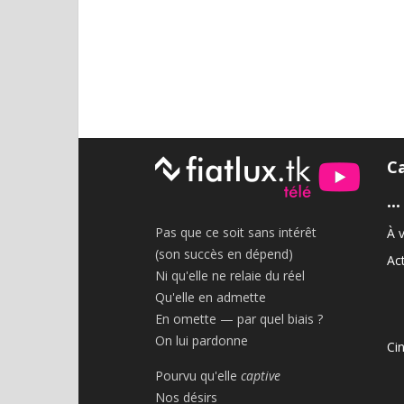
C
•••
Pas que ce soit sans intérêt
À v
(son succès en dépend)
Act
Ni qu'elle ne relaie du réel
Qu'elle en admette
En omette — par quel biais ?
On lui pardonne
Ci
Pourvu qu'elle
captive
Nos désirs