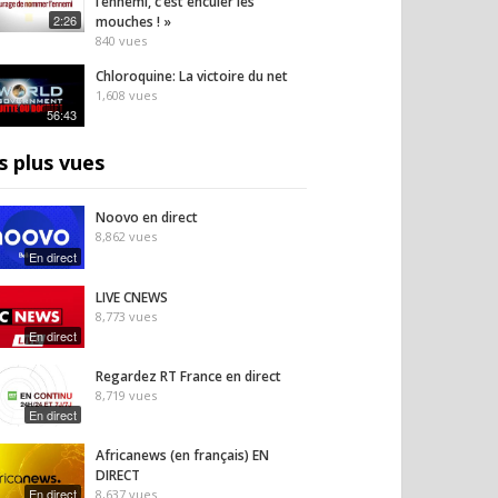
l’ennemi, c’est enculer les
2:26
mouches ! »
840
vues
Chloroquine: La victoire du net
1,608
vues
56:43
s plus vues
Noovo en direct
8,862
vues
En direct
LIVE CNEWS
8,773
vues
En direct
Regardez RT France en direct
8,719
vues
En direct
Africanews (en français) EN
DIRECT
En direct
8,637
vues