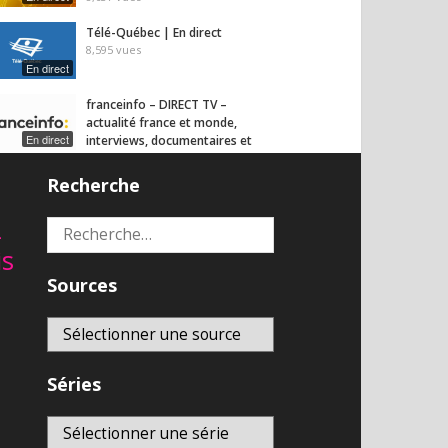
Télé-Québec | En direct
8,595
vues
En direct
franceinfo – DIRECT TV –
actualité france et monde,
En direct
interviews, documentaires et
analyses
6,900
vues
Recherche
2
Rechercher :
is
Sources
Séries