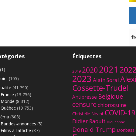
atégories
Étiquettes
2021
202
2020
(1)
2019
2023
Alex
oir !
(105)
Alain Soral
Cossette-Trudel
ualité
(41 790)
France
(13 756)
Belgique
Antipresse
Monde
(8 312)
censure
chloroquine
Québec
(19 753)
COVID-19
Christelle Néant
néma
(603)
Didier Raoult
Dieudonné
Bandes-annonces
(5)
Donald Trump
Donbass
Films à l'affiche
(87)