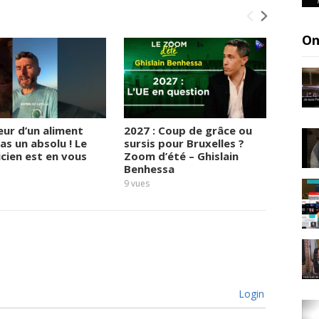
On
eur d’un aliment
2027 : Coup de grâce ou
Sa vie
as un absolu ! Le
sursis pour Bruxelles ?
: le t
ticien est en vous
Zoom d’été – Ghislain
boulev
Benhessa
11
vues
9
vues
Login