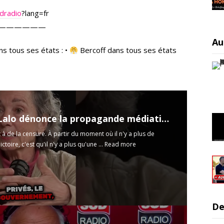
dradio
?lang=fr
——————
Au
s tous ses états : •
Bercoff dans tous ses états
Corinne Lalo dénonce la propagande médiatique autour de la crise sanitaire
 à de la censure. À partir du moment où il n'y a plus de
toire, c'est qu'il n'y a plus qu'une ...
Read more
De