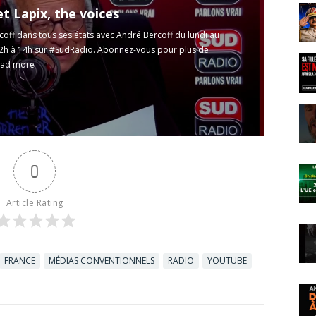
t Lapix, the voices
off dans tous ses états avec André Bercoff du lundi au
2h à 14h sur #SudRadio. Abonnez-vous pour plus de
ad more
0
Article Rating
FRANCE
MÉDIAS CONVENTIONNELS
RADIO
YOUTUBE