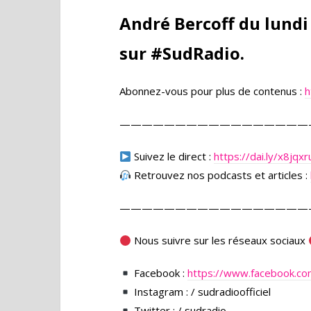
André Bercoff du lundi
sur #SudRadio.
Abonnez-vous pour plus de contenus :
h
—————————————————
Suivez le direct :
https://dai.ly/x8jqxr
Retrouvez nos podcasts et articles :
—————————————————
Nous suivre sur les réseaux sociaux
Facebook :
https://www.facebook.co
Instagram : / sudradioofficiel
Twitter : / sudradio