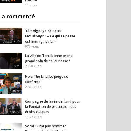
Despot
11
vues
 a commenté
Témoignage de Peter
McCullough : « Ce qui se passe
4:53
est inimaginable. »
976
vues
 a basculé en 3 jours
Œdèmes, paralysies et
Covid 
La ville de Terrebonne prend
émoignage
urticaire après Pfizer :
dénonc
grand soin de sa jeunesse !
ersant de Julie.
Julie témoigne
autou
3:19
2,298
vues
vacci
13
vues
14
vues
Hold The Line: Le piège se
confirme
2,501
vues
38:10
Campagne de levée de fond pour
la Fondation de protection des
3:04:42
droits civiques
1,877
vues
Soral : « Ne pas nommer