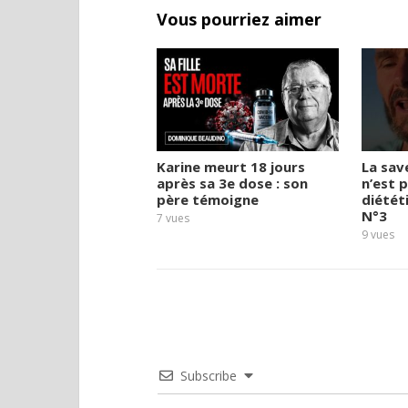
Vous pourriez aimer
Karine meurt 18 jours
La sav
après sa 3e dose : son
n’est p
père témoigne
diété
N°3
7
vues
9
vues
Subscribe