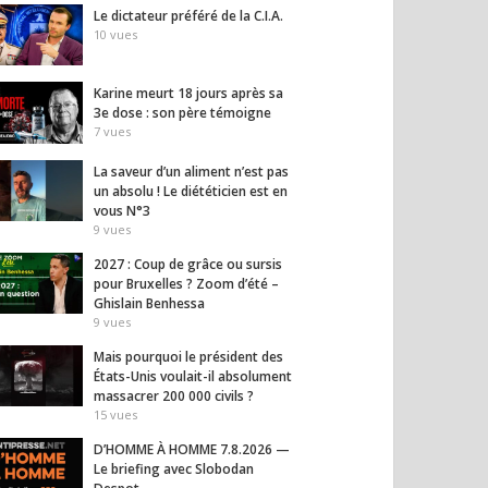
Le dictateur préféré de la C.I.A.
10
vues
Karine meurt 18 jours après sa
3e dose : son père témoigne
7
vues
La saveur d’un aliment n’est pas
un absolu ! Le diététicien est en
vous N°3
9
vues
2027 : Coup de grâce ou sursis
pour Bruxelles ? Zoom d’été –
Ghislain Benhessa
9
vues
Mais pourquoi le président des
États-Unis voulait-il absolument
massacrer 200 000 civils ?
15
vues
D’HOMME À HOMME 7.8.2026 —
Le briefing avec Slobodan