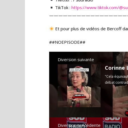
TikTok :
https://www.tiktok.com/
@su
—————————————————
Et pour plus de vidéos de Bercoff dan
##NOEPISODE##
Diversion suivante
"Cela équivaut
débat contradic
Diversion précédente