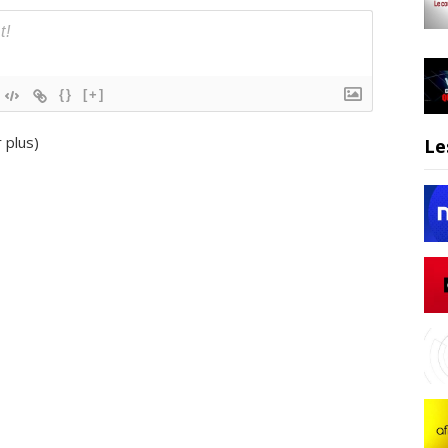
{}
[+]
r plus
)
Le