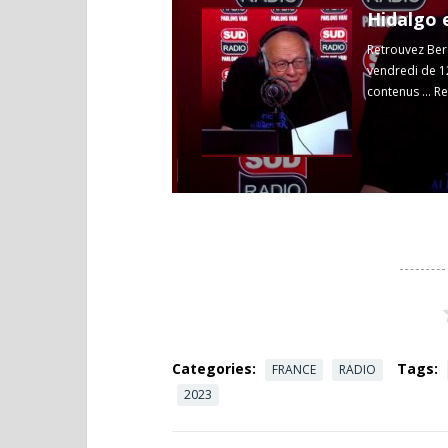
Hidalgo e
Retrouvez Berc
vendredi de 1
contenus ...
Re
Categories:
Tags:
FRANCE
RADIO
2023