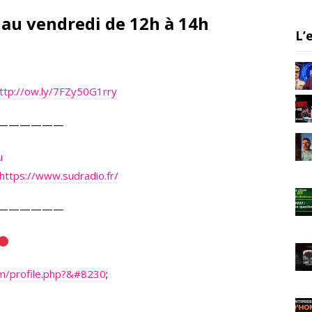
er
gr
e
a
 au vendredi de 12h à 14h
L’
m
ttp://ow.ly/7FZy50G1rry
——————
u
https://www.sudradio.fr/
——————
m/profile.php?&#8230
;