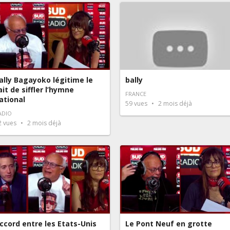
ally Bagayoko légitime le
bally
ait de siffler l’hymne
FRANCE
ational
59
vues
2 mois déjà
ADIO
2
vues
2 mois déjà
ccord entre les Etats-Unis
Le Pont Neuf en grotte