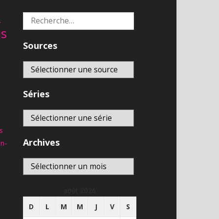
2
Rechercher :
is
Sources
Séries
s
Archives
an-
Archives
août 2026
D
L
M
M
J
V
S