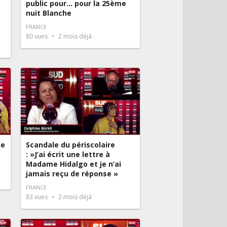
public pour… pour la 25ème
nuit Blanche
FRANCE
80
vues
2 mois déjà
le
Scandale du périscolaire
: »J’ai écrit une lettre à
Madame Hidalgo et je n’ai
jamais reçu de réponse »
FRANCE
83
vues
2 mois déjà