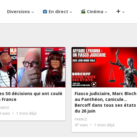
Diversions
En direct
Cinéma
es 50 décisions qui ont coulé
Fiasco judiciaire, Marc Bloch
a France
au Panthéon, canicule…
Bercoff dans tous ses états
RANCE
du 26 juin
8
vues
1 mois déjà
FRANCE
47
vues
1 mois déjà