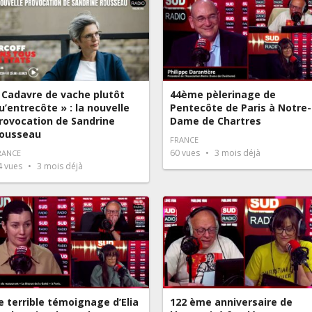
 Cadavre de vache plutôt
44ème pèlerinage de
u’entrecôte » : la nouvelle
Pentecôte de Paris à Notre-
rovocation de Sandrine
Dame de Chartres
ousseau
FRANCE
60
vues
3 mois déjà
RANCE
4
vues
3 mois déjà
e terrible témoignage d’Elia
122 ème anniversaire de