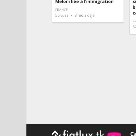
Meloni liée à l’immigration
s
b
FRANCE
c
56
vues
3 mois déjà
F
8
Pagination
des
publications
C