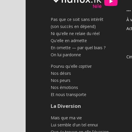
•••
Pas que ce soit sans intérêt
À v
(son succès en dépend)
Act
Ni qu'elle ne relaie du réel
Qu'elle en admette
En omette — par quel biais ?
On lui pardonne
Ci
Pourvu qu'elle
captive
Nos désirs
Nos peurs
Nos émotions
Et nous transporte
La Diversion
Mais que ma vie
Lui semble d'un tel ennui
Que j'y trouve en elle l'évasion