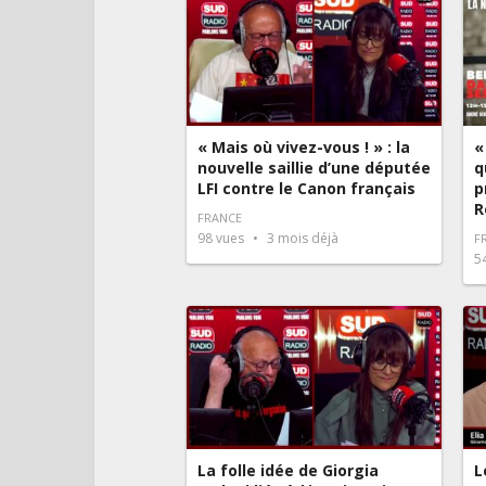
« Mais où vivez-vous ! » : la
«
nouvelle saillie d’une députée
q
LFI contre le Canon français
p
R
FRANCE
98
vues
3 mois déjà
F
5
La folle idée de Giorgia
L