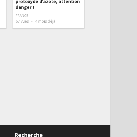
protoxyde d’azote, attention
danger !
FRANCE
67
vues
4 mois déjà
Recherche