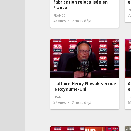
fabrication relocalisée en
e
France
R
7
FRANCE
43
vues
2 mois déjà
L’affaire Henry Nowak secoue
A
le Royaume-Uni
e
FRANCE
F
57
vues
2 mois déjà
6