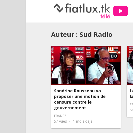
Auteur :
Sud Radio
Sandrine Rousseau va
L
proposer une motion de
l
censure contre le
F
gouvernement
5
FRANCE
57
vues
1 mois déjà