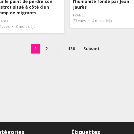
ur le point de perdre son
l’humanité fondé par Jean
istrot situé à côté d’un
Jaurès
amp de migrants
FRANCE
73
vues
4 mois déjà
RANCE
2
vues
3 mois déjà
1
2
…
130
Suivant
atégories
Étiquettes