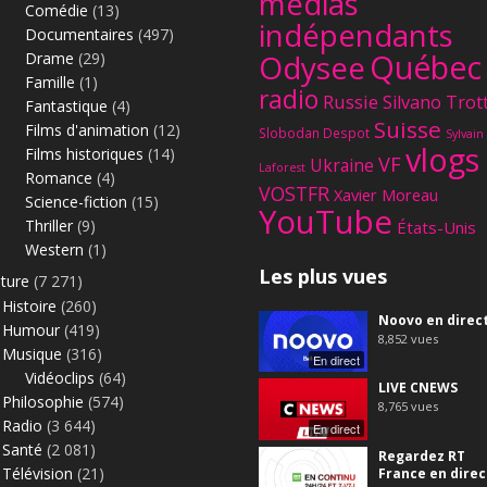
médias
Comédie
(13)
indépendants
Documentaires
(497)
Québec
Odysee
Drame
(29)
Famille
(1)
radio
Russie
Silvano Trot
Fantastique
(4)
Suisse
Films d'animation
(12)
Slobodan Despot
Sylvain
vlogs
Films historiques
(14)
VF
Ukraine
Laforest
Romance
(4)
VOSTFR
Xavier Moreau
Science-fiction
(15)
YouTube
Thriller
(9)
États-Unis
Western
(1)
Les plus vues
lture
(7 271)
Histoire
(260)
Noovo en direc
Humour
(419)
8,852
vues
Musique
(316)
En direct
Vidéoclips
(64)
LIVE CNEWS
Philosophie
(574)
8,765
vues
Radio
(3 644)
En direct
Santé
(2 081)
Regardez RT
Télévision
(21)
France en direc