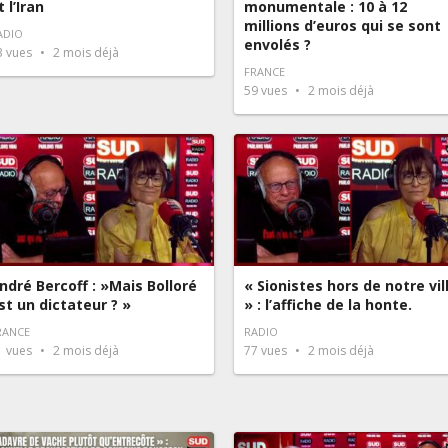
t l’Iran
monumentale : 10 à 12
millions d’euros qui se sont
ADIO
envolés ?
3
vues
2 mois déjà
FRANCE
59
vues
2 mois déjà
ndré Bercoff : »Mais Bolloré
« Sionistes hors de notre vil
st un dictateur ? »
» : l’affiche de la honte.
RANCE
RADIO
1
vues
2 mois déjà
77
vues
2 mois déjà