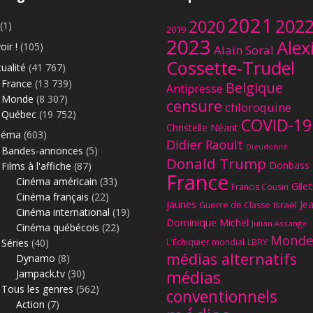
2021
202
2020
(1)
2019
2023
Alex
oir !
(105)
Alain Soral
Cossette-Trudel
ualité
(41 767)
France
(13 739)
Belgique
Antipresse
Monde
(8 307)
censure
chloroquine
Québec
(19 752)
COVID-19
Christelle Néant
néma
(603)
Didier Raoult
Dieudonné
Bandes-annonces
(5)
Donald Trump
Donbass
Films à l'affiche
(87)
France
Cinéma américain
(33)
Gilet
Francis Cousin
Cinéma français
(22)
jaunes
Je
Israël
Guerre de Classe
Cinéma international
(19)
Dominique Michel
Julian Assange
Cinéma québécois
(22)
Monde
Séries
(40)
L'Échiquier mondial
LBRY
médias alternatifs
Dynamo
(8)
Jampack.tv
(30)
médias
Tous les genres
(562)
conventionnels
Action
(7)