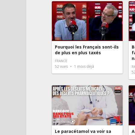
Pourquoi les Français sont-ils
B
de plus en plus taxés
f
n
FRANCE
52
vues
1 mois déjà
R
5
Le paracétamol va voir sa
A