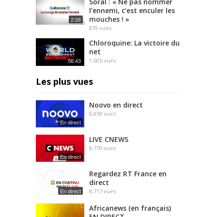
Soral : « Ne pas nommer
l’ennemi, c’est enculer les
mouches ! »
2:26
839
vues
Chloroquine: La victoire du
net
56:43
1,605
vues
Les plus vues
Noovo en direct
8,859
vues
En direct
LIVE CNEWS
8,770
vues
En direct
Regardez RT France en
direct
En direct
8,717
vues
Africanews (en français)
EN DIRECT