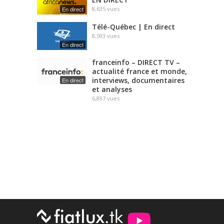
En direct
8,635
vues
Télé-Québec | En direct
8,593
vues
En direct
franceinfo – DIRECT TV –
actualité france et monde,
interviews, documentaires
En direct
et analyses
6,897
vues