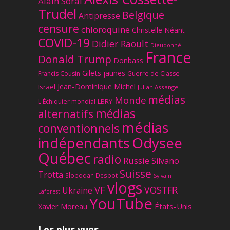
Alain Soral
Trudel
Belgique
Antipresse
censure
chloroquine
Christelle Néant
COVID-19
Didier Raoult
Dieudonné
France
Donald Trump
Donbass
Gilets jaunes
Francis Cousin
Guerre de Classe
Jean-Dominique Michel
Israël
Julian Assange
médias
Monde
L'Échiquier mondial
LBRY
médias
alternatifs
médias
conventionnels
Odysee
indépendants
Québec
radio
Russie
Silvano
Suisse
Trotta
Slobodan Despot
Sylvain
vlogs
VF
VOSTFR
Ukraine
Laforest
YouTube
Xavier Moreau
États-Unis
Les plus vues