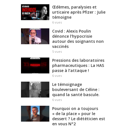
Œdèmes, paralysies et
urticaire après Pfizer : Julie
témoigne
6
vues
Covid : Alexis Poulin
dénonce l’hypocrisie
autour des soignants non
vaccinés
5
vues
Pressions des laboratoires
pharmaceutiques : La HAS
passe à l’attaque !
6
vues
Le témoignage
bouleversant de Céline :
quand la santé bascule.
6
vues
Pourquoi on a toujours
« de la place » pour le
dessert ? Le diététicien est
en vous N°2