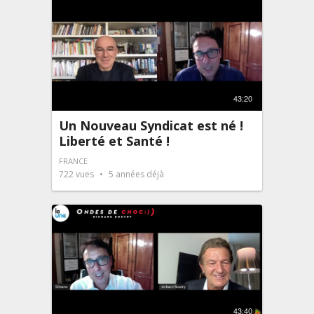
43:20
Un Nouveau Syndicat est né !
Liberté et Santé !
FRANCE
722
vues
5 années déjà
43:40