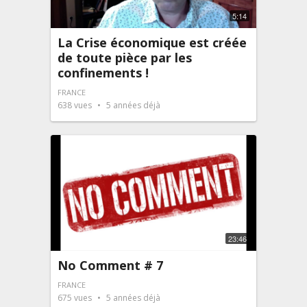
5:14
La Crise économique est créée
de toute pièce par les
confinements !
FRANCE
638
vues
5 années déjà
23:46
No Comment # 7
FRANCE
675
vues
5 années déjà