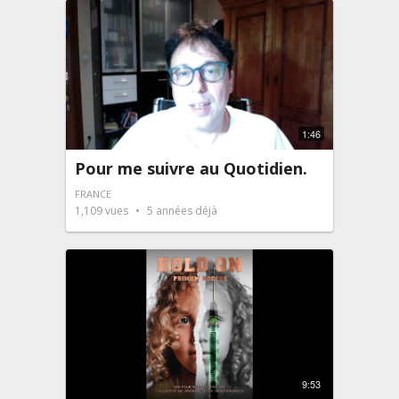
1:46
Pour me suivre au Quotidien.
FRANCE
1,109
vues
5 années déjà
9:53