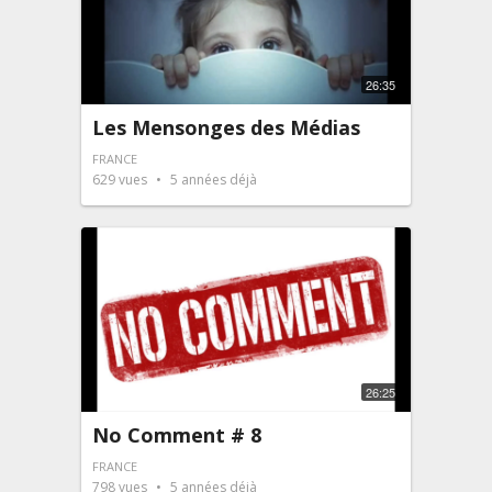
26:35
Les Mensonges des Médias
FRANCE
629
vues
5 années déjà
26:25
No Comment # 8
FRANCE
798
vues
5 années déjà