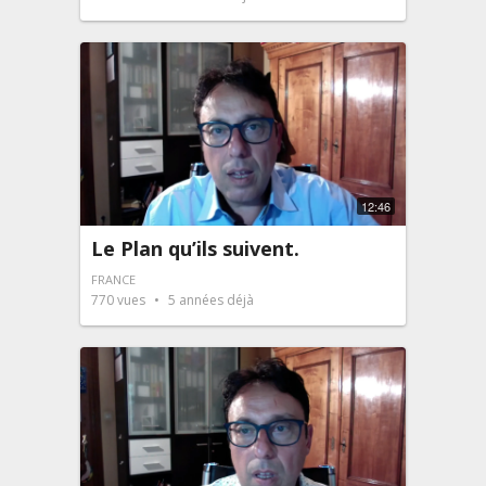
12:46
Le Plan qu’ils suivent.
FRANCE
770
vues
5 années déjà