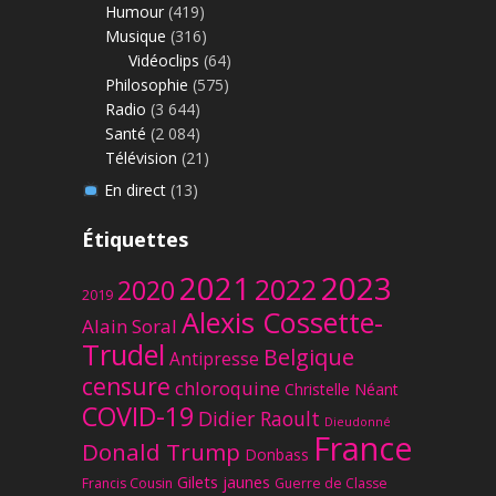
Humour
(419)
Musique
(316)
Vidéoclips
(64)
Philosophie
(575)
Radio
(3 644)
Santé
(2 084)
Télévision
(21)
En direct
(13)
Étiquettes
2023
2021
2022
2020
2019
Alexis Cossette-
Alain Soral
Trudel
Belgique
Antipresse
censure
chloroquine
Christelle Néant
COVID-19
Didier Raoult
Dieudonné
France
Donald Trump
Donbass
Gilets jaunes
Francis Cousin
Guerre de Classe