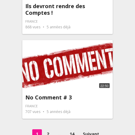
Ils devront rendre des
Comptes !
FRANCE
868
vues
5 années déjà
22:50
No Comment # 3
FRANCE
707
vues
5 années déjà
Pagination
1
2
…
14
Suivant