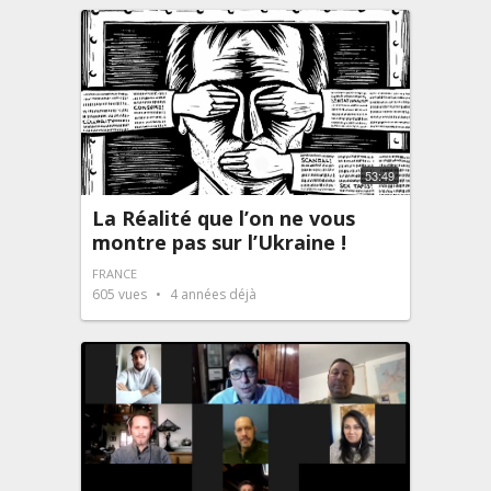
53:49
La Réalité que l’on ne vous
montre pas sur l’Ukraine !
FRANCE
605
vues
4 années déjà