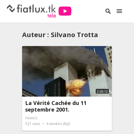
Auteur :
Silvano Trotta
2:28:12
La Vérité Cachée du 11
septembre 2001.
FRANCE
521
vues
4 années déjà