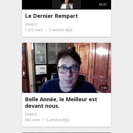
43:51
Le Dernier Rempart
FRANCE
1,015
vues
5 années déjà
3:56
Belle Année, le Meilleur est
devant nous.
FRANCE
683
vues
5 années déjà