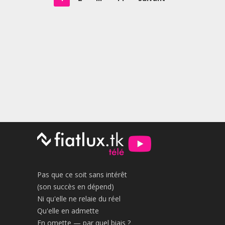
des
publications
Pas que ce soit sans intérêt
(son succès en dépend)
Ni qu'elle ne relaie du réel
Qu'elle en admette
En omette — par quel biais ?