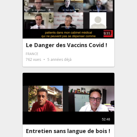
9:11
Le Danger des Vaccins Covid !
FRANCE
762
vues
5 années déjà
52:48
Entretien sans langue de bois !