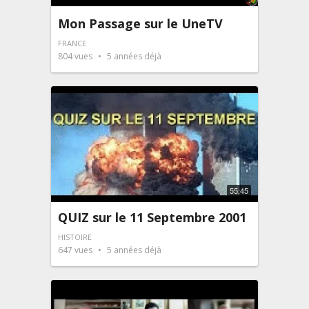
Mon Passage sur le UneTV
FRANCE
804
vues
5 années déjà
55:45
QUIZ sur le 11 Septembre 2001
HISTOIRE
647
vues
5 années déjà