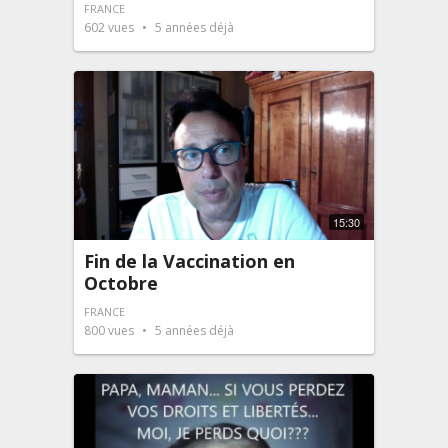
FRANCE
602
vues
5 années déjà
15:30
Fin de la Vaccination en
Octobre
FRANCE
800
vues
5 années déjà