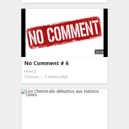
25:09
No Comment # 6
FRANCE
729
vues
5 années déjà