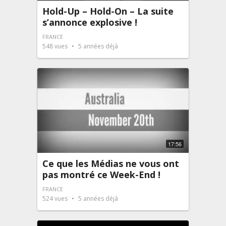
Hold-Up – Hold-On – La suite
s’annonce explosive !
FRANCE
548
vues
5 années déjà
17:56
Ce que les Médias ne vous ont
pas montré ce Week-End !
FRANCE
524
vues
5 années déjà