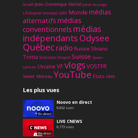
Jean-Dominique Michel
Israël
Julian Assange
médias
Monde
L'Échiquier mondial
LBRY
médias
alternatifs
médias
conventionnels
Odysee
indépendants
Québec
radio
Russie
Silvano
Suisse
Trotta
Slobodan Despot
Sylvain
vlogs
VF
VOSTFR
Ukraine
Laforest
YouTube
Xavier Moreau
États-Unis
Les plus vues
Noovo en direct
8,862
vues
En direct
LIVE CNEWS
8,773
vues
En direct