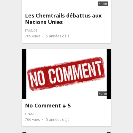
18:30
Les Chemtrails débattus aux
Nations Unies
FRANCE
709
vues
5 années déjà
17:10
No Comment # 5
FRANCE
766
vues
5 années déjà