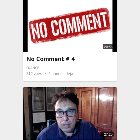
20:56
No Comment # 4
FRANCE
812
vues
5 années déjà
27:25