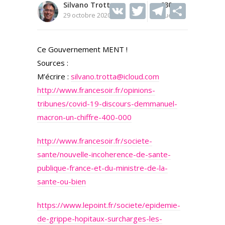
Silvano Trotta
V
T
630
T
S
29 octobre 2020
Vues
K
w
el
h
itt
e
ar
Ce Gouvernement MENT !
er
gr
e
Sources :
a
M’écrire :
silvano.trotta@icloud.com
m
http://www.francesoir.fr/opinions-
tribunes/covid-19-discours-demmanuel-
macron-un-chiffre-400-000
http://www.francesoir.fr/societe-
sante/nouvelle-incoherence-de-sante-
publique-france-et-du-ministre-de-la-
sante-ou-bien
https://www.lepoint.fr/societe/epidemie-
de-grippe-hopitaux-surcharges-les-