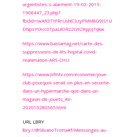
urgentistes-s-alarment-19-02-2015-
1906447_23.php?
fbclid=IwAR3TtFRrUshlC3zyPMM8G9IS1U
DNpsYtXvc0TpaLilORz2G92RjijoJ7qkw
https://www.bastamag.net/carte-des-
suppressions-de-lits-hopital-covid-
reanimation-ARS-CHU
https://www.bfmtv.com/economie/joue-
club-pourquoi-serait-on-plus-en-securite-
dans-un-hypermarche-que-dans-un-
magasin-de-jouets_AV-
202010280365.html
URL LBRY
lbry://@SilvanoTrotta#f/Mensonges-au-