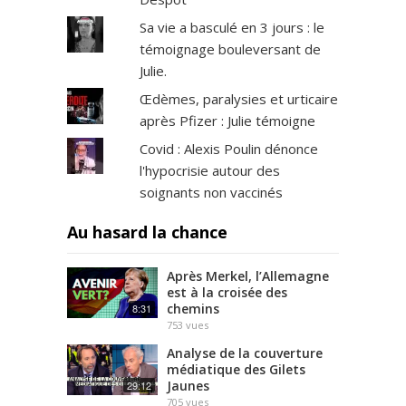
Sa vie a basculé en 3 jours : le
témoignage bouleversant de
Julie.
Œdèmes, paralysies et urticaire
après Pfizer : Julie témoigne
Covid : Alexis Poulin dénonce
l'hypocrisie autour des
soignants non vaccinés
Au hasard la chance
Après Merkel, l’Allemagne
est à la croisée des
chemins
8:31
753
vues
Analyse de la couverture
médiatique des Gilets
Jaunes
29:12
705
vues