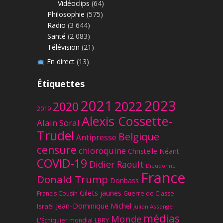
Vidéoclips
(64)
Philosophie
(575)
Radio
(3 644)
Santé
(2 083)
Télévision
(21)
En direct
(13)
Étiquettes
2023
2021
2022
2020
2019
Alexis Cossette-
Alain Soral
Trudel
Belgique
Antipresse
censure
chloroquine
Christelle Néant
COVID-19
Didier Raoult
Dieudonné
France
Donald Trump
Donbass
Gilets jaunes
Francis Cousin
Guerre de Classe
Jean-Dominique Michel
Israël
Julian Assange
médias
Monde
L'Échiquier mondial
LBRY