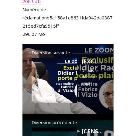
20h-!-#b
Numéro de
réclamationb5a158a1e8631fda942da0387
215ed7cfa9515ff
296.07 Mo
Diversion suivante
[EXCLU] Didier Raoult va porter plainte pour mise en danger de la vie d’autrui contre l’ANSM
Depuis le
début de la
crise
sanitaire, les
débats
autour de
l’hydroxychlo
roquine, une
molécule
Diversion précédente
utilisée dans
[CENSURÉ] CoVid 19/PEUR SUR LE PAYS - Bulletin de RE-INFORMATION de Silvano TROTTA le 28/10/2020
le protocole