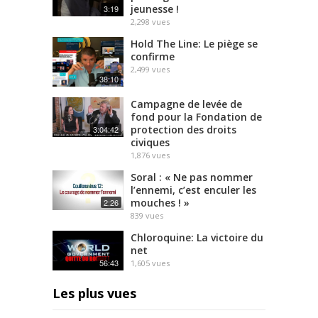
jeunesse !
3:19
2,298
vues
Hold The Line: Le piège se
confirme
2,499
vues
38:10
Campagne de levée de
fond pour la Fondation de
protection des droits
3:04:42
civiques
1,876
vues
Soral : « Ne pas nommer
l’ennemi, c’est enculer les
mouches ! »
2:26
839
vues
Chloroquine: La victoire du
net
56:43
1,605
vues
Les plus vues