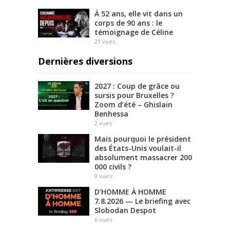
À 52 ans, elle vit dans un
corps de 90 ans : le
témoignage de Céline
21
vues
Dernières diversions
2027 : Coup de grâce ou
sursis pour Bruxelles ?
Zoom d’été – Ghislain
Benhessa
2
vues
Mais pourquoi le président
des États-Unis voulait-il
absolument massacrer 200
000 civils ?
9
vues
D’HOMME À HOMME
7.8.2026 — Le briefing avec
Slobodan Despot
6
vues