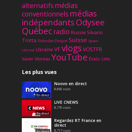
médias
alternatifs
médias
conventionnels
Odysee
indépendants
Québec
radio
Russie
Silvano
Suisse
Trotta
Slobodan Despot
Sylvain
vlogs
VF
VOSTFR
Ukraine
Laforest
YouTube
Xavier Moreau
États-Unis
Les plus vues
Noovo en direct
8,860
vues
En direct
LIVE CNEWS
8,770
vues
En direct
Regardez RT France en
direct
8,717
vues
En direct