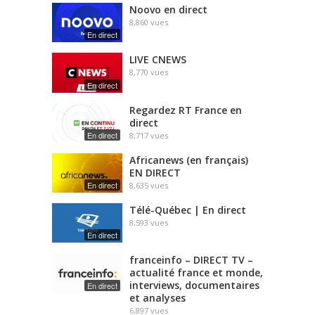
Noovo en direct
8,860
vues
En direct
LIVE CNEWS
8,770
vues
En direct
Regardez RT France en
direct
En direct
8,717
vues
Africanews (en français)
EN DIRECT
En direct
8,635
vues
Télé-Québec | En direct
8,593
vues
En direct
franceinfo – DIRECT TV –
actualité france et monde,
interviews, documentaires
En direct
et analyses
6,897
vues