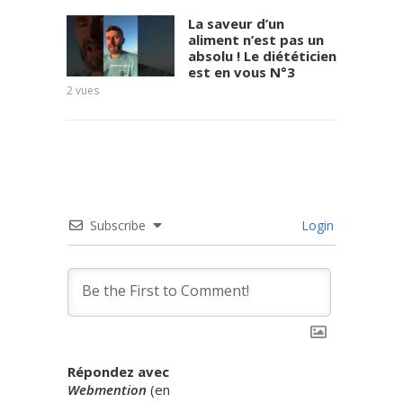
mediatique-
a-la-
La saveur d’un
aliment n’est pas un
presidentiell
absolu ! Le diététicien
e/
est en vous N°3
Emmanuel
Benhe
2
vues
Macron joue-
6
vues
t-il son
avenir en ...
Read more
Subscribe
Login
Répondez avec
Webmention
(
en