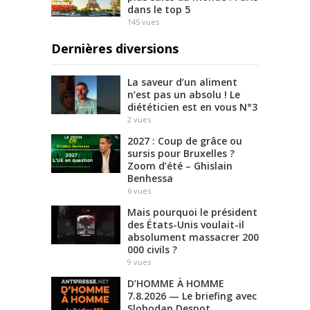
dans le top 5
145
vues
Dernières diversions
La saveur d’un aliment
n’est pas un absolu ! Le
diététicien est en vous N°3
2
vues
2027 : Coup de grâce ou
sursis pour Bruxelles ?
Zoom d’été – Ghislain
Benhessa
6
vues
Mais pourquoi le président
des États-Unis voulait-il
absolument massacrer 200
000 civils ?
9
vues
D’HOMME À HOMME
7.8.2026 — Le briefing avec
Slobodan Despot