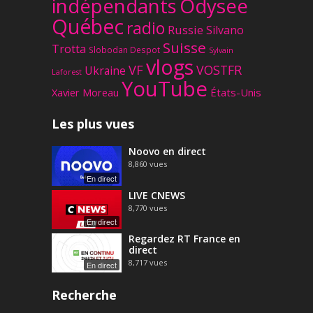
Odysee
indépendants
Québec
radio
Russie
Silvano
Suisse
Trotta
Slobodan Despot
Sylvain
vlogs
VF
VOSTFR
Ukraine
Laforest
YouTube
Xavier Moreau
États-Unis
Les plus vues
Noovo en direct
8,860
vues
En direct
LIVE CNEWS
8,770
vues
En direct
Regardez RT France en
direct
8,717
vues
En direct
Recherche