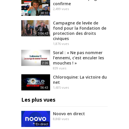
confirme
2,499
vues
38:10
Campagne de levée de
fond pour la Fondation de
protection des droits
3:04:42
civiques
1,876
vues
Soral : « Ne pas nommer
l’ennemi, c’est enculer les
mouches ! »
2:26
839
vues
Chloroquine: La victoire du
net
56:43
1,605
vues
Les plus vues
Noovo en direct
8,860
vues
En direct