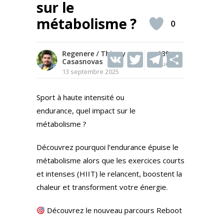
sur le
métabolisme ?
0
Regenere / Thierry
V
T
139
T
S
Casasnovas
Vues
K
w
el
h
13 septembre 2025
itt
e
ar
Sport à haute intensité ou
er
gr
e
endurance, quel impact sur le
a
métabolisme ?
m
Découvrez pourquoi l’endurance épuise le
métabolisme alors que les exercices courts
et intenses (HIIT) le relancent, boostent la
chaleur et transforment votre énergie.
Découvrez le nouveau parcours Reboot