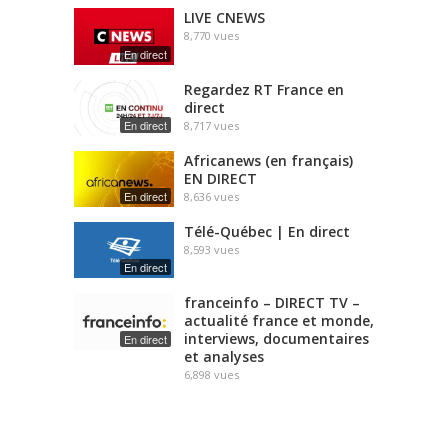
LIVE CNEWS
8,770
vues
En direct
Regardez RT France en
direct
En direct
8,717
vues
Africanews (en français)
EN DIRECT
En direct
8,636
vues
Télé-Québec | En direct
8,593
vues
En direct
franceinfo – DIRECT TV –
actualité france et monde,
interviews, documentaires
En direct
et analyses
6,898
vues