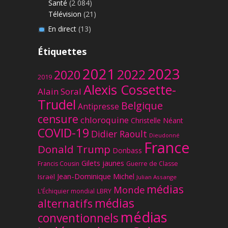
Santé
(2 084)
Télévision
(21)
En direct
(13)
Étiquettes
2023
2021
2022
2020
2019
Alexis Cossette-
Alain Soral
Trudel
Belgique
Antipresse
censure
chloroquine
Christelle Néant
COVID-19
Didier Raoult
Dieudonné
France
Donald Trump
Donbass
Gilets jaunes
Francis Cousin
Guerre de Classe
Jean-Dominique Michel
Israël
Julian Assange
médias
Monde
L'Échiquier mondial
LBRY
médias
alternatifs
médias
conventionnels