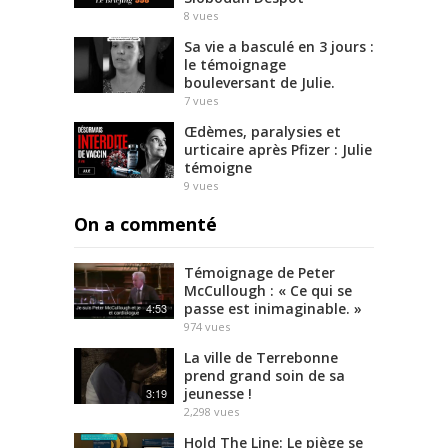
8
vues
Sa vie a basculé en 3 jours :
le témoignage
bouleversant de Julie.
7
vues
Œdèmes, paralysies et
urticaire après Pfizer : Julie
témoigne
9
vues
On a commenté
Témoignage de Peter
McCullough : « Ce qui se
passe est inimaginable. »
4:53
974
vues
La ville de Terrebonne
prend grand soin de sa
jeunesse !
3:19
2,298
vues
Hold The Line: Le piège se