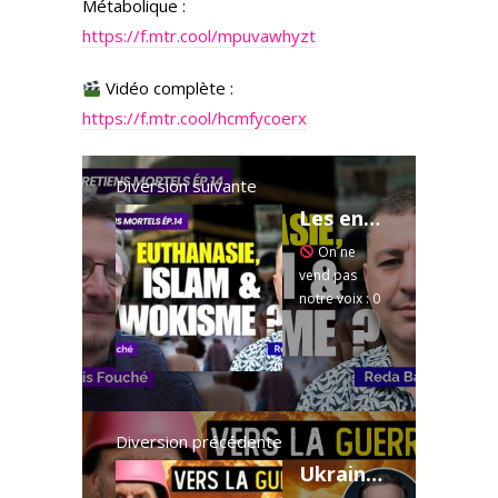
Métabolique :
https://f.mtr.cool/mpuvawhyzt
Vidéo complète :
https://f.mtr.cool/hcmfycoerx
Diversion suivante
Les entretiens mortels - Ep.14 : Reda Bahassou - l'euthanasie, l'Islam et le wokisme ?
On ne
vend pas
notre voix : 0
monétisation
, 0 sponsor,
100%
indépendant
. Les pubs
sont
Diversion précédente
imposées
Ukraine : la guerre cache-misère de Macron ? - Nicolas Dupont-Aignan dans Le Samedi Politique
par YouTube