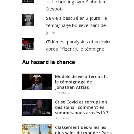
— Le briefing avec Slobodan
Despot
Sa vie a basculé en 3 jours : le
témoignage bouleversant de
Julie.
Œdèmes, paralysies et urticaire
après Pfizer : Julie témoigne
Au hasard la chance
Modèle de vie alternatif :
le témoignage de
Jonathan Attias
191
vues
Crise Covid et corruption
des soins : comment en
sommes-nous arrivés là ?
37:30
380
vues
Classement des villes les
plus sales du monde : Paris