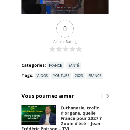
des vrais
dégâts
sanitaires
sur les
0
hommes et
les animaux,
je pense que
Article Rating
ces ...
Read
more
Categories:
FRANCE
SANTÉ
Tags:
VLOGS
YOUTUBE
2023
FRANCE
Vous pourriez aimer
Euthanasie, trafic
d’organe, quelle
France pour 2027 ?
Zoom d’été – Jean-
Frédéric Poisson – TVL
de tou