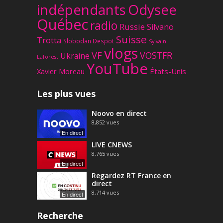
Odysee
indépendants
Québec
radio
Russie
Silvano
Suisse
Trotta
Slobodan Despot
Sylvain
vlogs
VF
VOSTFR
Ukraine
Laforest
YouTube
Xavier Moreau
États-Unis
Les plus vues
Noovo en direct
8,852
vues
En direct
LIVE CNEWS
8,765
vues
En direct
Regardez RT France en
direct
8,714
vues
En direct
Recherche