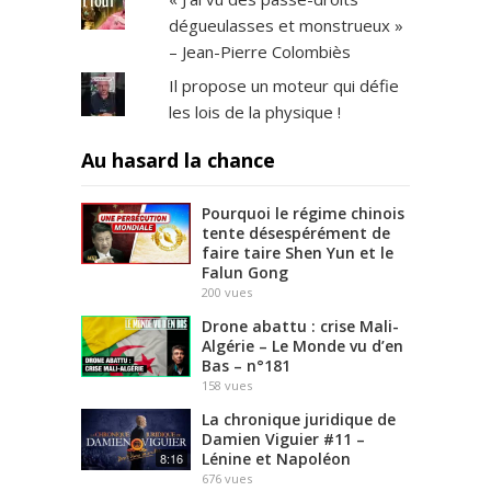
dégueulasses et monstrueux »
– Jean-Pierre Colombiès
Il propose un moteur qui défie
les lois de la physique !
Au hasard la chance
Pourquoi le régime chinois
tente désespérément de
faire taire Shen Yun et le
Falun Gong
200
vues
Drone abattu : crise Mali-
Algérie – Le Monde vu d’en
Bas – n°181
158
vues
La chronique juridique de
Damien Viguier #11 –
Lénine et Napoléon
8:16
676
vues