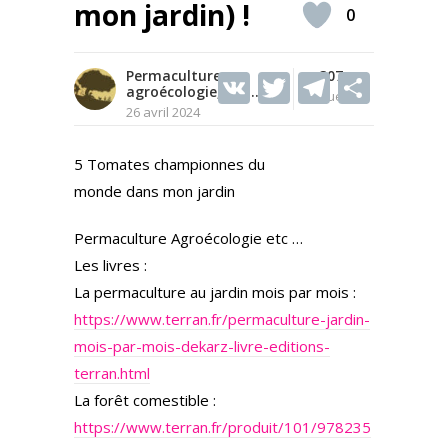
mon jardin) !
0
Permaculture,
V
T
307
T
S
agroécologie, etc...
Vues
K
w
el
h
26 avril 2024
itt
e
ar
5 Tomates championnes du
er
gr
e
monde dans mon jardin
a
m
Permaculture Agroécologie etc …
Les livres :
La permaculture au jardin mois par mois :
https://www.terran.fr/permaculture-jardin-
mois-par-mois-dekarz-livre-editions-
terran.html
La forêt comestible :
https://www.terran.fr/produit/101/978235