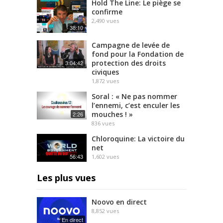
Hold The Line: Le piège se
confirme
2,490
vues
38:10
Campagne de levée de
fond pour la Fondation de
protection des droits
3:04:42
civiques
1,872
vues
Soral : « Ne pas nommer
l’ennemi, c’est enculer les
mouches ! »
2:26
836
vues
Chloroquine: La victoire du
net
56:43
1,602
vues
Les plus vues
Noovo en direct
8,852
vues
En direct