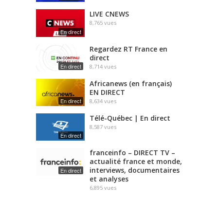
LIVE CNEWS
8,765
vues
En direct
Regardez RT France en
direct
En direct
8,714
vues
Africanews (en français)
EN DIRECT
En direct
8,634
vues
Télé-Québec | En direct
8,587
vues
En direct
franceinfo – DIRECT TV –
actualité france et monde,
interviews, documentaires
En direct
et analyses
6,895
vues