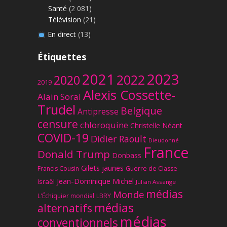
Santé
(2 081)
Télévision
(21)
En direct
(13)
Étiquettes
2023
2021
2022
2020
2019
Alexis Cossette-
Alain Soral
Trudel
Belgique
Antipresse
censure
chloroquine
Christelle Néant
COVID-19
Didier Raoult
Dieudonné
France
Donald Trump
Donbass
Gilets jaunes
Francis Cousin
Guerre de Classe
Jean-Dominique Michel
Israël
Julian Assange
médias
Monde
L'Échiquier mondial
LBRY
médias
alternatifs
médias
conventionnels