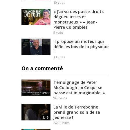
10
vues
« J’ai vu des passe-droits
dégueulasses et
monstrueux » – Jean-
Pierre Colombiès
9
vues
Il propose un moteur qui
défie les lois de la physique
!
13
vues
On a commenté
Témoignage de Peter
McCullough : « Ce qui se
passe est inimaginable. »
4:53
968
vues
La ville de Terrebonne
prend grand soin de sa
jeunesse !
3:19
2,294
vues