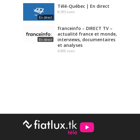
Télé-Québec | En direct
8,595
vues
En direct
franceinfo – DIRECT TV –
actualité france et monde,
interviews, documentaires
En direct
et analyses
6,900
vues