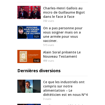
Charles-Henri Gallois au
micro de Guillaume Bigot
dans le face à face
350
vues
On a pas personne pour
vous soigner mais on a
une armée pour vous
5:21
vacciner.
515
vues
Alain Soral présente Le
Nouveau Testament
5:42
498
vues
Dernières diversions
Ce que les industriels ont
compris sur notre
alimentation – Le
diététicien est en nous N°4
3
vues