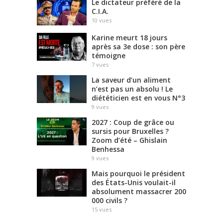
Le dictateur préféré de la
C.I.A.
10
vues
Karine meurt 18 jours
après sa 3e dose : son père
témoigne
7
vues
La saveur d’un aliment
n’est pas un absolu ! Le
diététicien est en vous N°3
9
vues
2027 : Coup de grâce ou
sursis pour Bruxelles ?
Zoom d’été – Ghislain
Benhessa
9
vues
Mais pourquoi le président
des États-Unis voulait-il
absolument massacrer 200
000 civils ?
15
vues