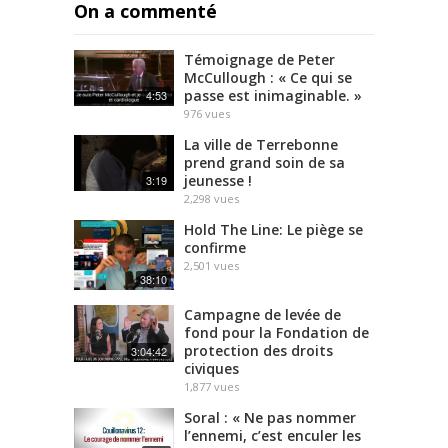
On a commenté
Témoignage de Peter
McCullough : « Ce qui se
passe est inimaginable. »
4:53
976
vues
La ville de Terrebonne
prend grand soin de sa
jeunesse !
3:19
2,298
vues
Hold The Line: Le piège se
confirme
2,501
vues
38:10
Campagne de levée de
fond pour la Fondation de
protection des droits
3:04:42
civiques
1,877
vues
Soral : « Ne pas nommer
l’ennemi, c’est enculer les