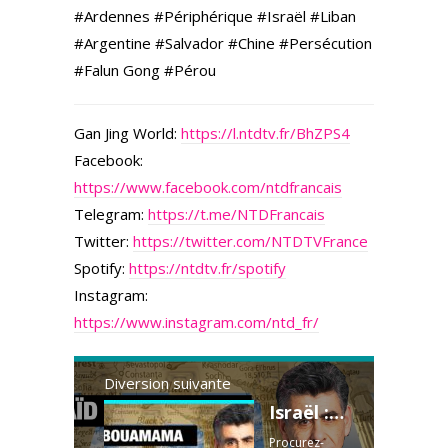
#Ardennes #Périphérique #Israël #Liban
#Argentine #Salvador #Chine #Persécution
#Falun Gong #Pérou
Gan Jing World:
https://l.ntdtv.fr/BhZPS4
Facebook:
https://www.facebook.com/ntdfrancais
Telegram:
https://t.me/NTDFrancais
Twitter:
https://twitter.com/NTDTVFrance
Spotify:
https://ntdtv.fr/spotify
Instagram:
https://www.instagram.com/ntd_fr/
Diversion suivante
Israël : un projet impérialiste - Saïd Bouamama
Procurez-