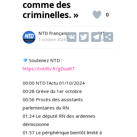
comme des
criminelles. »
0
NTD Français
V
T
215
T
S
1 octobre 2024
Vues
K
w
el
h
itt
e
ar
Soutenez NTD :
er
gr
e
https://l.ntdtv.fr/gDuaRT
a
m
00:00 NTD l’Actu 01/10/2024
00:28 Grève du 1er octobre
00:56 Procès des assistants
parlementaires du RN
01:24 Le député RN des ardennes
démissionne
01:57 Le périphérique bientôt limité à