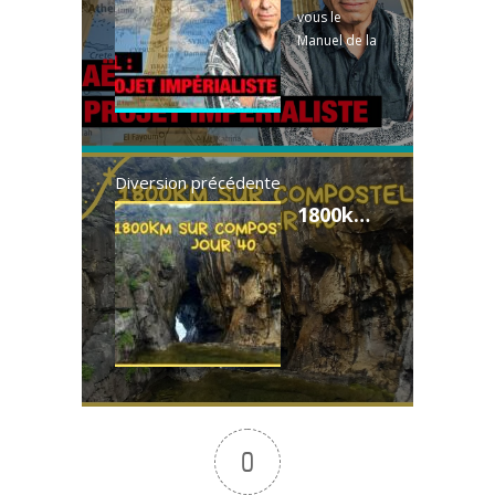
vous le
Manuel de la
Palestine ici :
https://invest
igaction.net/
boutique/ma
nuel-
strategique-
Diversion précédente
de-la-
1800km sur compostelle jour 40 Hortigal - Pendueles 23.5km #caminodelnorte
palestine-et-
du-moyen-
orient/
0