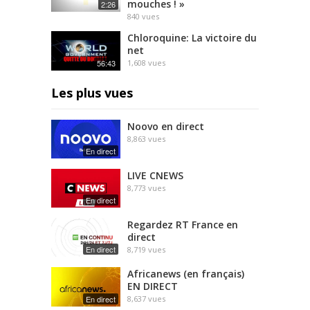
mouches ! »
2:26
840
vues
Chloroquine: La victoire du
net
56:43
1,608
vues
Les plus vues
Noovo en direct
8,863
vues
En direct
LIVE CNEWS
8,773
vues
En direct
Regardez RT France en
direct
En direct
8,719
vues
Africanews (en français)
EN DIRECT
En direct
8,637
vues