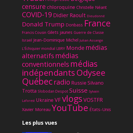
censure
chloroquine
Christelle Néant
COVID-19
Didier Raoult
Dieudonné
France
Donald Trump
Donbass
Gilets jaunes
Francis Cousin
Guerre de Classe
Jean-Dominique Michel
Israël
Julian Assange
médias
Monde
L'Échiquier mondial
LBRY
médias
alternatifs
médias
conventionnels
Odysee
indépendants
Québec
radio
Russie
Silvano
Suisse
Trotta
Slobodan Despot
Sylvain
vlogs
VF
VOSTFR
Ukraine
Laforest
YouTube
Xavier Moreau
États-Unis
Les plus vues