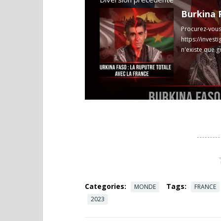
Burkina F
Procurez-vous 
https://invest
n'existe que g
https://invest
more
Categories:
Tags:
MONDE
FRANCE
2023