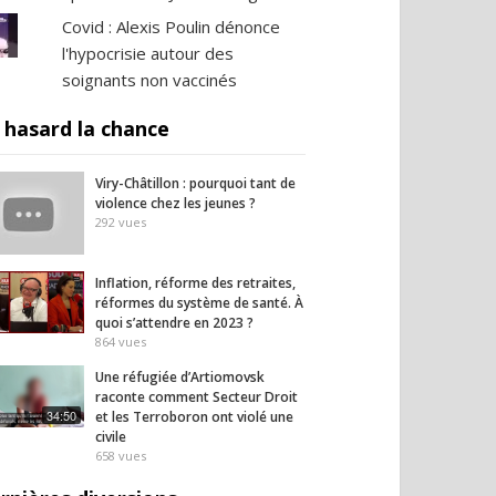
Covid : Alexis Poulin dénonce
l'hypocrisie autour des
soignants non vaccinés
 hasard la chance
Viry-Châtillon : pourquoi tant de
violence chez les jeunes ?
292
vues
Inflation, réforme des retraites,
réformes du système de santé. À
quoi s’attendre en 2023 ?
864
vues
Une réfugiée d’Artiomovsk
raconte comment Secteur Droit
34:50
et les Terrоboron ont violé une
civile
658
vues