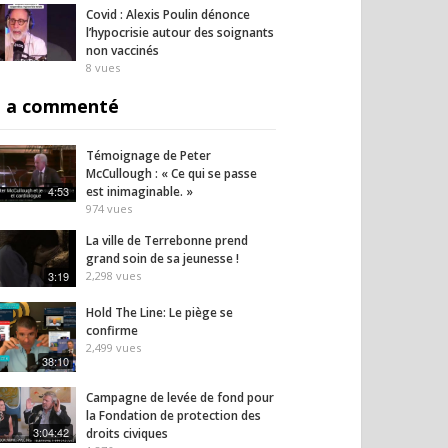
Covid : Alexis Poulin dénonce
l’hypocrisie autour des soignants
non vaccinés
8
vues
 a commenté
Témoignage de Peter
McCullough : « Ce qui se passe
4:53
est inimaginable. »
974
vues
La ville de Terrebonne prend
grand soin de sa jeunesse !
3:19
2,298
vues
Hold The Line: Le piège se
confirme
2,499
vues
38:10
Campagne de levée de fond pour
la Fondation de protection des
3:04:42
droits civiques