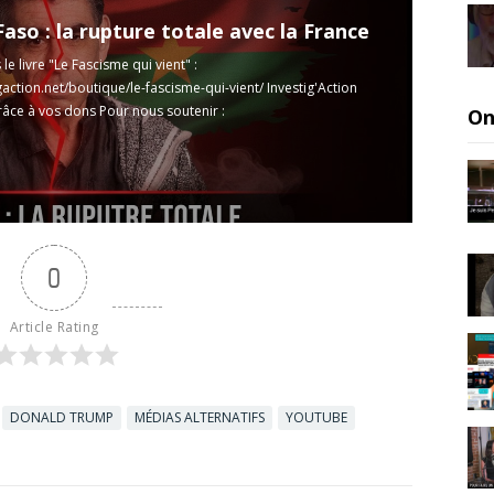
aso : la rupture totale avec la France
le livre "Le Fascisme qui vient" :
igaction.net/boutique/le-fascisme-qui-vient/
Investig'Action
râce à vos dons Pour nous soutenir :
On
igaction.net/campaigns/nous-soutenir/
Nos livres : ...
Read
0
Article Rating
DONALD TRUMP
MÉDIAS ALTERNATIFS
YOUTUBE