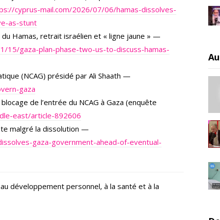
tps://cyprus-mail.com/2026/07/06/hamas-dissolves-
e-as-stunt
u Hamas, retrait israélien et « ligne jaune » —
1/15/gaza-plan-phase-two-us-to-discuss-hamas-
Au
atique (NCAG) présidé par Ali Shaath —
govern-gaza
 blocage de l’entrée du NCAG à Gaza (enquête
dle-east/article-892606
e malgré la dissolution —
dissolves-gaza-government-ahead-of-eventual-
au développement personnel, à la santé et à la