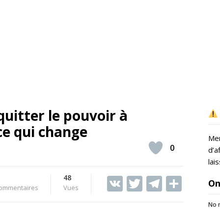
itter le pouvoir à
ce qui change
Mer
0
d’a
lai
48
V
T
T
S
On
ommentaires
Vues
K
w
el
h
No r
itt
e
ar