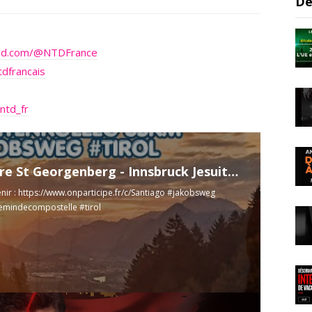
De
rld.com/@NTDFrance
dfrancais
ntd_fr
Monastère St Georgenberg - Innsbruck Jesuitenkolleg 35km Etape 22 #Jakobsweg #Tirol
nir :
https://www.onparticipe.fr/c/Santiago
#jakobsweg
emindecompostelle #tirol