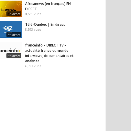
Africanews (en français) EN
DIRECT
En direct
8,635
vues
Télé-Québec | En direct
8,593
vues
En direct
franceinfo – DIRECT TV –
actualité france et monde,
En direct
interviews, documentaires et
analyses
6,897
vues