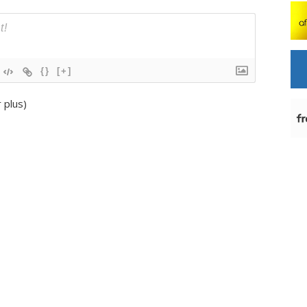
{}
[+]
r plus
)