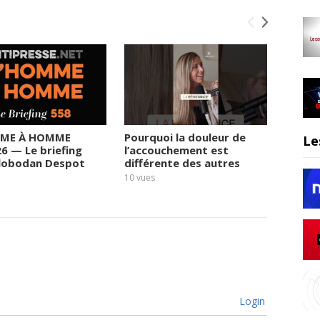
ME À HOMME
Pourquoi la douleur de
Le rég
Le
26 — Le briefing
l’accouchement est
prend 
Slobodan Despot
différente des autres
fortun
sortie
10
vues
11
vues
Login