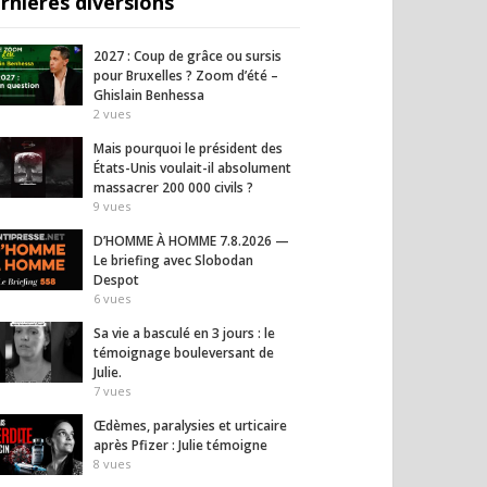
rnières diversions
2027 : Coup de grâce ou sursis
pour Bruxelles ? Zoom d’été –
Ghislain Benhessa
2
vues
Mais pourquoi le président des
États-Unis voulait-il absolument
massacrer 200 000 civils ?
9
vues
D’HOMME À HOMME 7.8.2026 —
Le briefing avec Slobodan
Despot
6
vues
Sa vie a basculé en 3 jours : le
témoignage bouleversant de
Julie.
7
vues
Œdèmes, paralysies et urticaire
après Pfizer : Julie témoigne
8
vues