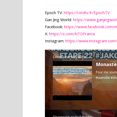
Epoch TV:
https://l.ntdtv.fr/EpochTV
Gan Jing World:
https://www.ganjingwo
Facebook:
https://www.facebook.com/nt
X:
https://x.com/NTDFrance
Instagram:
https://www.instagram.com/
Diversion suivante
Pour me soute
#autriche #ch
Diversion précédente