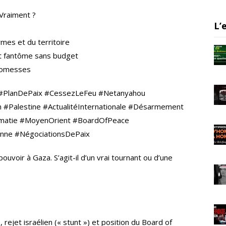
er
gr
e
 Vraiment ?
a
L’
m
mes et du territoire
t fantôme sans budget
promesses
 #PlanDePaix #CessezLeFeu #Netanyahou
en #Palestine #ActualitéInternationale #Désarmement
omatie #MoyenOrient #BoardOfPeace
ienne #NégociationsDePaix
ouvoir à Gaza. S’agit-il d’un vrai tournant ou d’une
ejet israélien (« stunt ») et position du Board of