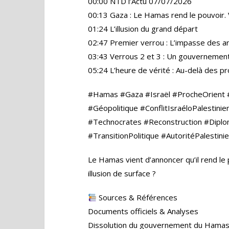
00:00 NTD l’Actu 07/07/2026
00:13 Gaza : Le Hamas rend le pouvoir.
01:24 L’illusion du grand départ
02:47 Premier verrou : L’impasse des ar
03:43 Verrous 2 et 3 : Un gouvernemen
05:24 L’heure de vérité : Au-delà des 
#Hamas #Gaza #Israël #ProcheOrient
#Géopolitique #ConflitIsraéloPalestini
#Technocrates #Reconstruction #Dipl
#TransitionPolitique #AutoritéPalestin
Le Hamas vient d’annoncer qu’il rend le p
illusion de surface ?
Sources & Références
Documents officiels & Analyses
Dissolution du gouvernement du Hamas, r