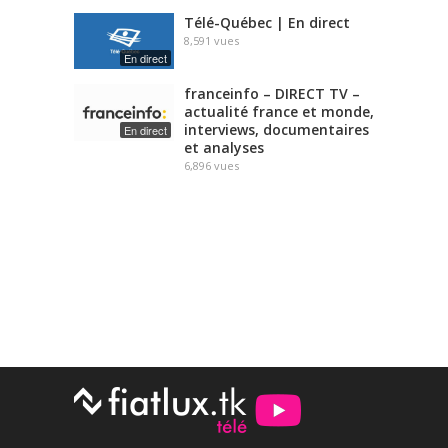
Télé-Québec | En direct
8,591
vues
En direct
franceinfo – DIRECT TV –
actualité france et monde,
interviews, documentaires
En direct
et analyses
6,896
vues