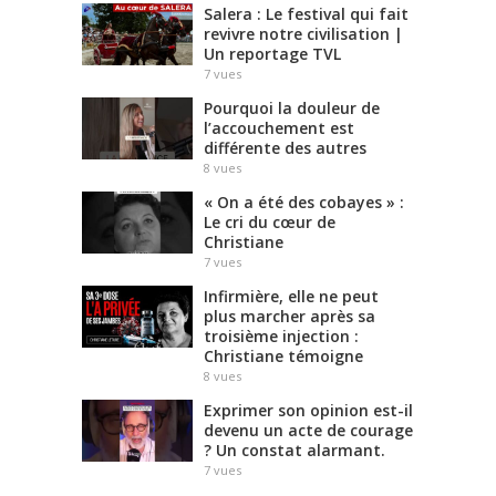
Salera : Le festival qui fait
revivre notre civilisation |
Un reportage TVL
7
vues
Pourquoi la douleur de
l’accouchement est
différente des autres
8
vues
« On a été des cobayes » :
Le cri du cœur de
Christiane
7
vues
Infirmière, elle ne peut
plus marcher après sa
troisième injection :
Christiane témoigne
8
vues
Exprimer son opinion est-il
devenu un acte de courage
? Un constat alarmant.
7
vues