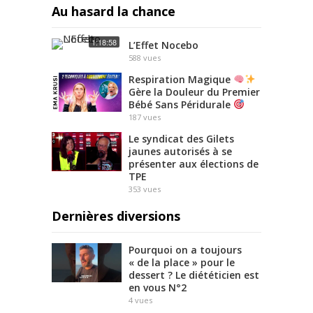
Au hasard la chance
1:18:58
L’Effet Nocebo
588
vues
Respiration Magique
Gère la Douleur du Premier
Bébé Sans Péridurale
187
vues
Le syndicat des Gilets
jaunes autorisés à se
présenter aux élections de
TPE
353
vues
Dernières diversions
Pourquoi on a toujours
« de la place » pour le
dessert ? Le diététicien est
en vous N°2
4
vues