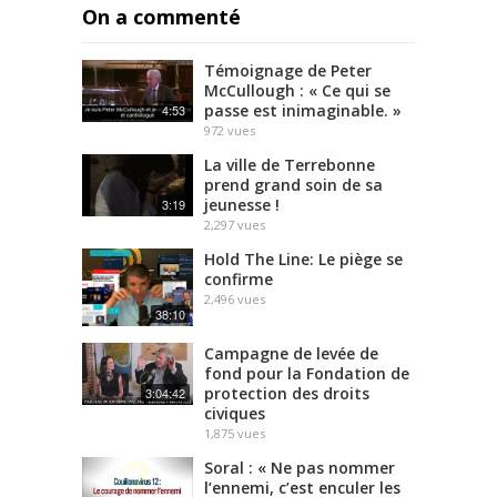
On a commenté
Témoignage de Peter
McCullough : « Ce qui se
passe est inimaginable. »
4:53
972
vues
La ville de Terrebonne
prend grand soin de sa
jeunesse !
3:19
2,297
vues
Hold The Line: Le piège se
confirme
2,496
vues
38:10
Campagne de levée de
fond pour la Fondation de
protection des droits
3:04:42
civiques
1,875
vues
Soral : « Ne pas nommer
l’ennemi, c’est enculer les