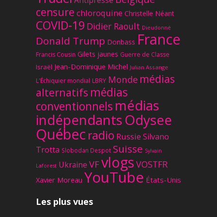
Antipresse
censure
chloroquine
Christelle Néant
COVID-19
Didier Raoult
Dieudonné
France
Donald Trump
Donbass
Gilets jaunes
Francis Cousin
Guerre de Classe
Jean-Dominique Michel
Israël
Julian Assange
médias
Monde
L'Échiquier mondial
LBRY
médias
alternatifs
médias
conventionnels
Odysee
indépendants
Québec
radio
Russie
Silvano
Suisse
Trotta
Slobodan Despot
Sylvain
vlogs
VF
VOSTFR
Ukraine
Laforest
YouTube
Xavier Moreau
États-Unis
Les plus vues