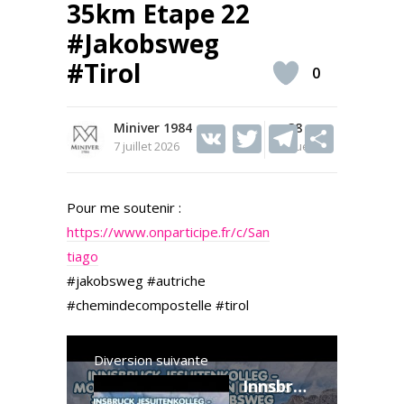
35km Etape 22
#Jakobsweg
#Tirol
0
Miniver 1984
V
T
38
T
S
7 juillet 2026
Vues
K
w
el
h
itt
e
ar
Pour me soutenir :
er
gr
e
https://www.onparticipe.fr/c/San
a
tiago
m
#jakobsweg #autriche
#chemindecompostelle #tirol
Diversion suivante
Innsbruck Jesuitenkolleg - Monastère franciscain de Telfs 32km Etape 23 #Jakobsweg #Tirol