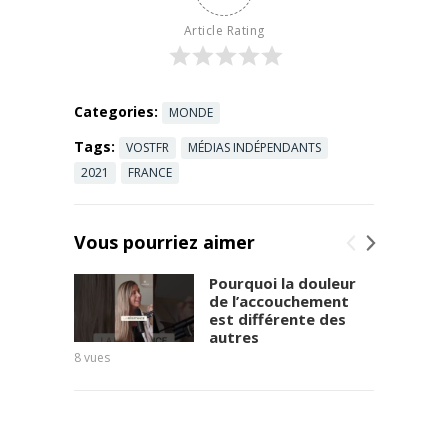
grand
départ 02:47
Article Rating
Premier
verrou :
L'impasse ...
Read more
Categories:
MONDE
Tags:
VOSTFR
MÉDIAS INDÉPENDANTS
2021
FRANCE
Vous pourriez aimer
Pourquoi la douleur
de l’accouchement
est différente des
autres
8
vues
9
vues