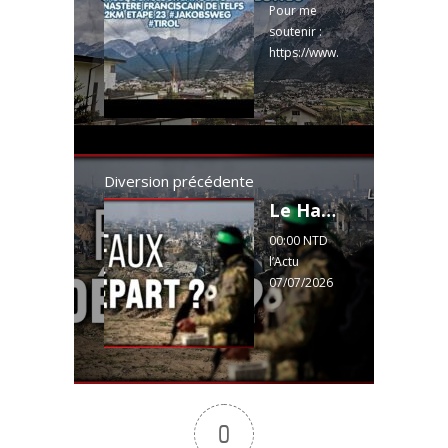
Pour me
soutenir :
https://www.
onparticipe.f
r/c/Santiago
#jakobsweg
#autriche
#chemindec
ompostelle
Diversion précédente
#tirol
Le Hamas annonce quitter le pouvoir à Gaza… mais qu'est-ce qui change vraiment ?
00:00 NTD
l’Actu
07/07/2026
00:13 Gaza :
Le Hamas
rend le
pouvoir.
Vraiment ?
01:24
0
L'illusion du