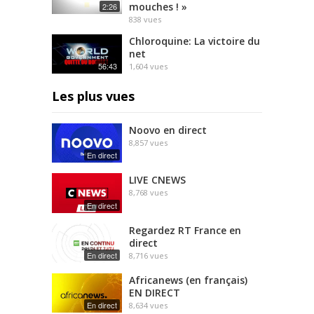
mouches ! »
2:26
838
vues
Chloroquine: La victoire du
net
56:43
1,604
vues
Les plus vues
Noovo en direct
8,857
vues
En direct
LIVE CNEWS
8,768
vues
En direct
Regardez RT France en
direct
En direct
8,716
vues
Africanews (en français)
EN DIRECT
En direct
8,634
vues