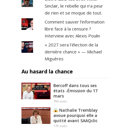
Sinclair, le rebelle qui n’a peur
de rien et se moque de tout.
Comment sauver l’information
libre face à la censure ?
Interview avec Alexis Poulin
« 2027 sera l'élection de la
dernière chance » — Michael
Miguères
Au hasard la chance
Bercoff dans tous ses
états -Émission du 17
mars
796
vues
Nathalie Tremblay
avoue pourquoi elle a
quitté avant SAAQclic
173
vues