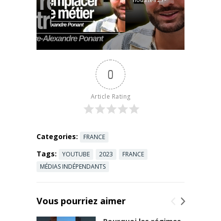
et billetterie :
28 juin près
...
Read more
de Dole
pour le tout
premier
FESTIVAL
NEXUS !
0
(Déjà +2800
réservations
)
Article Rating
Informations
et billetterie :
...
Read more
Categories:
FRANCE
Tags:
YOUTUBE
2023
FRANCE
MÉDIAS INDÉPENDANTS
Vous pourriez aimer
Pourquoi les régimes