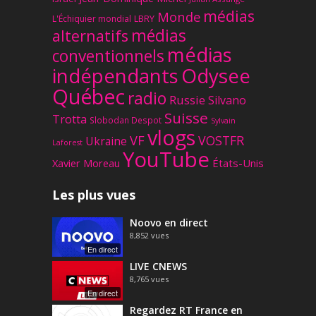
médias
Monde
L'Échiquier mondial
LBRY
médias
alternatifs
médias
conventionnels
Odysee
indépendants
Québec
radio
Russie
Silvano
Suisse
Trotta
Slobodan Despot
Sylvain
vlogs
VF
VOSTFR
Ukraine
Laforest
YouTube
Xavier Moreau
États-Unis
Les plus vues
Noovo en direct
8,852
vues
En direct
LIVE CNEWS
8,765
vues
En direct
Regardez RT France en