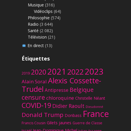
Musique
(316)
Vidéoclips
(64)
Philosophie
(574)
Radio
(3 644)
Santé
(2 082)
Télévision
(21)
En direct
(13)
Étiquettes
2023
2021
2022
2020
2019
Alexis Cossette-
Alain Soral
Trudel
Belgique
Antipresse
censure
chloroquine
Christelle Néant
COVID-19
Didier Raoult
Dieudonné
France
Donald Trump
Donbass
Gilets jaunes
Francis Cousin
Guerre de Classe
Jean-Dominique Michel
Israël
Julian Assange