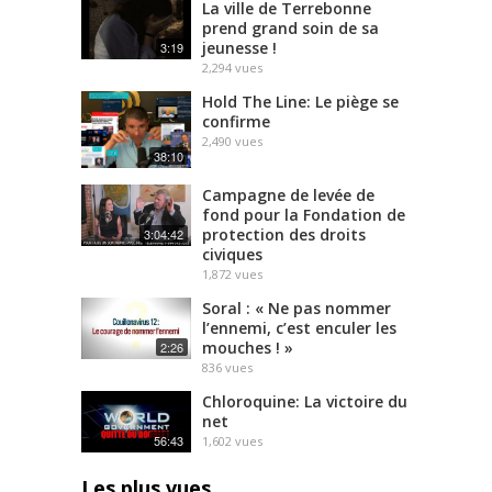
La ville de Terrebonne
prend grand soin de sa
jeunesse !
3:19
2,294
vues
Hold The Line: Le piège se
confirme
2,490
vues
38:10
Campagne de levée de
fond pour la Fondation de
protection des droits
3:04:42
civiques
1,872
vues
Soral : « Ne pas nommer
l’ennemi, c’est enculer les
mouches ! »
2:26
836
vues
Chloroquine: La victoire du
net
56:43
1,602
vues
Les plus vues