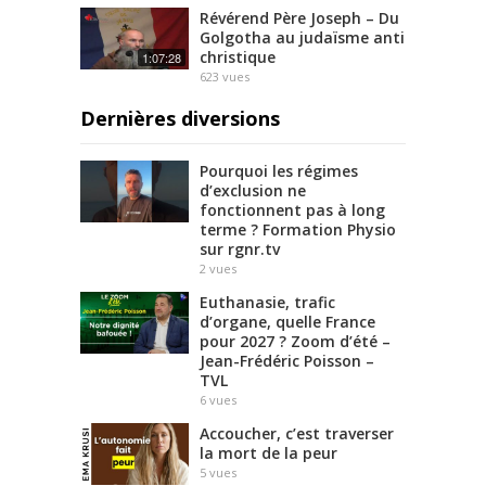
Révérend Père Joseph – Du
Golgotha au judaïsme anti
christique
1:07:28
623
vues
Dernières diversions
Pourquoi les régimes
d’exclusion ne
fonctionnent pas à long
terme ? Formation Physio
sur rgnr.tv
2
vues
Euthanasie, trafic
d’organe, quelle France
pour 2027 ? Zoom d’été –
Jean-Frédéric Poisson –
TVL
6
vues
Accoucher, c’est traverser
la mort de la peur
5
vues