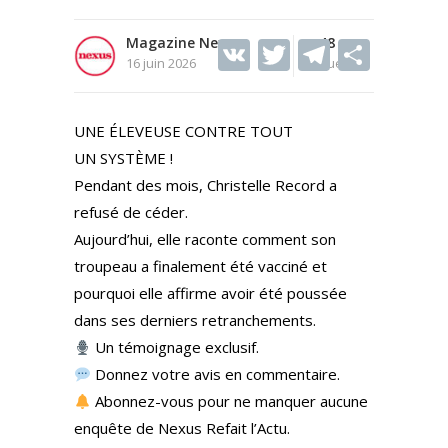
Magazine Nexus
V
T
48
T
S
16 juin 2026
Vues
K
w
el
h
itt
e
ar
UNE ÉLEVEUSE CONTRE TOUT
er
gr
e
UN SYSTÈME !
a
Pendant des mois, Christelle Record a
m
refusé de céder.
Aujourd’hui, elle raconte comment son
troupeau a finalement été vacciné et
pourquoi elle affirme avoir été poussée
dans ses derniers retranchements.
Un témoignage exclusif.
Donnez votre avis en commentaire.
Abonnez-vous pour ne manquer aucune
enquête de Nexus Refait l’Actu.