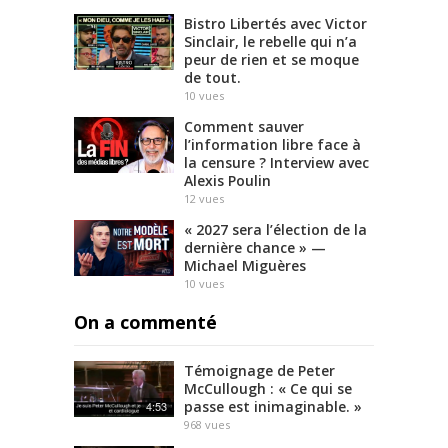
Bistro Libertés avec Victor
Sinclair, le rebelle qui n’a
peur de rien et se moque
de tout.
10
vues
Comment sauver
l’information libre face à
la censure ? Interview avec
Alexis Poulin
12
vues
« 2027 sera l’élection de la
dernière chance » —
Michael Miguères
10
vues
On a commenté
Témoignage de Peter
McCullough : « Ce qui se
passe est inimaginable. »
4:53
968
vues