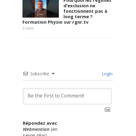
d’exclusion ne
fonctionnent pas à
long terme ?
Formation Physio sur rgnr.tv
Frédér
2
vues
6
vues
Subscribe
Login
Répondez avec
Webmention
(
en
savoir plus
)