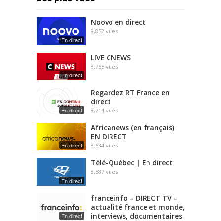
Noovo en direct
8,852
vues
En direct
LIVE CNEWS
8,765
vues
En direct
Regardez RT France en
direct
En direct
8,714
vues
Africanews (en français)
EN DIRECT
En direct
8,634
vues
Télé-Québec | En direct
8,587
vues
En direct
franceinfo – DIRECT TV –
actualité france et monde,
interviews, documentaires
En direct