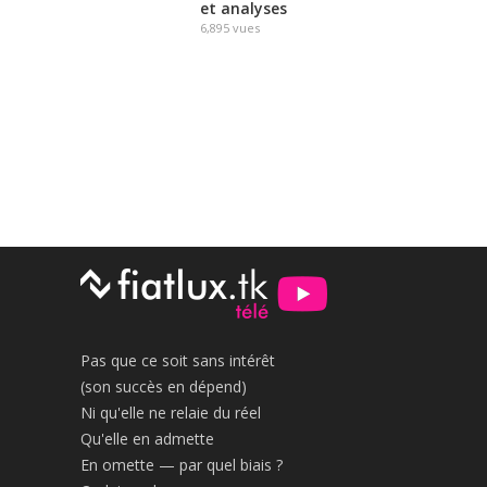
et analyses
6,895
vues
Pas que ce soit sans intérêt
(son succès en dépend)
Ni qu'elle ne relaie du réel
Qu'elle en admette
En omette — par quel biais ?