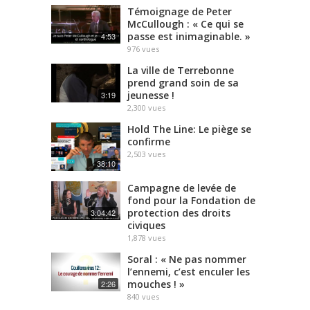
Témoignage de Peter
McCullough : « Ce qui se
passe est inimaginable. »
4:53
976
vues
La ville de Terrebonne
prend grand soin de sa
jeunesse !
3:19
2,300
vues
Hold The Line: Le piège se
confirme
2,503
vues
38:10
Campagne de levée de
fond pour la Fondation de
protection des droits
3:04:42
civiques
1,878
vues
Soral : « Ne pas nommer
l’ennemi, c’est enculer les
mouches ! »
2:26
840
vues