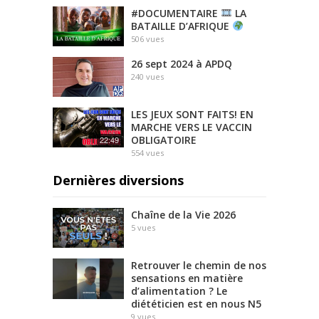
#DOCUMENTAIRE
LA
BATAILLE D’AFRIQUE
506
vues
26 sept 2024 à APDQ
240
vues
LES JEUX SONT FAITS! EN
MARCHE VERS LE VACCIN
OBLIGATOIRE
22:49
554
vues
Dernières diversions
Chaîne de la Vie 2026
5
vues
Retrouver le chemin de nos
sensations en matière
d’alimentation ? Le
diététicien est en nous N5
9
vues