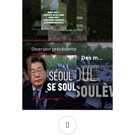
Diversion précédente
Des milliers d'électeurs empêchés de voter. Pékin impliqué ?
00:00 NTD
l’Actu
16/06/2026
00:15 Corée
du Sud : le
scandale
électoral
dont
personne ne
0
parle 01:14
Élections