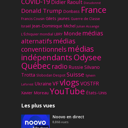
COVID-19
Didier Raoult
Dieudonné
France
Donald Trump
Donbass
Gilets jaunes
Francis Cousin
Guerre de Classe
Jean-Dominique Michel
Israël
Julian Assange
médias
Monde
L'Échiquier mondial
LBRY
médias
alternatifs
médias
conventionnels
Odysee
indépendants
Québec
radio
Russie
Silvano
Suisse
Trotta
Slobodan Despot
Sylvain
vlogs
VF
VOSTFR
Ukraine
Laforest
YouTube
Xavier Moreau
États-Unis
Les plus vues
Noovo en direct
8,866
vues
En direct