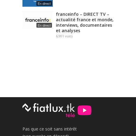
En direct
franceinfo – DIRECT TV –
actualité france et monde,
interviews, documentaires
En direct
et analyses
6,901
vues
Pas que ce soit sans intérêt