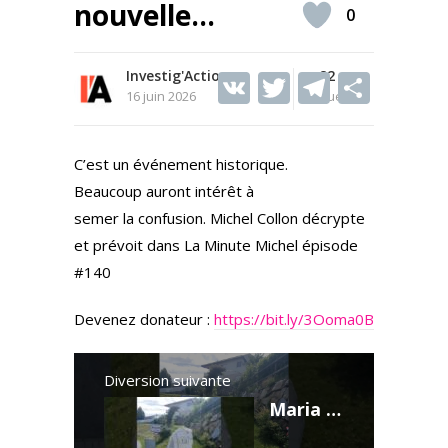
nouvelle…
0
Investig'Action
V
T
82
T
S
16 juin 2026
Vues
K
w
el
h
itt
e
ar
C’est un événement historique.
er
gr
e
Beaucoup auront intérêt à
a
semer la confusion. Michel Collon décrypte
m
et prévoit dans La Minute Michel épisode
#140
Devenez donateur :
https://bit.ly/3Ooma0B
Diversion suivante
Maria taferl - Neustadtl an der donau 29km Etape 7 #jakobsweg #autriche #chemindecompostelle