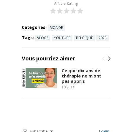
truquées ? La
Article Rating
commission
électorale
s'effondre ...
Read more
Categories:
MONDE
Tags:
VLOGS
YOUTUBE
BELGIQUE
2023
Vous pourriez aimer
Ce que dix ans de
thérapie ne m’ont
pas appris
10
vues
massac
17
vues
Subscribe
Login