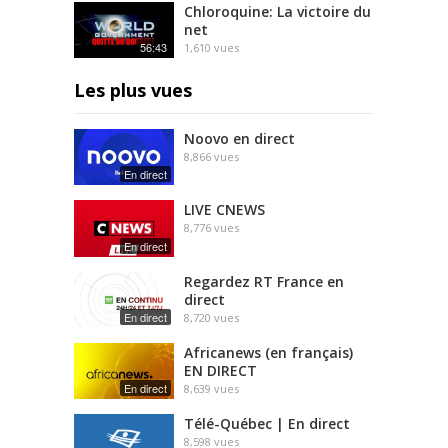
Chloroquine: La victoire du
net
56:43
1,610
vues
Les plus vues
Noovo en direct
8,866
vues
En direct
LIVE CNEWS
8,776
vues
En direct
Regardez RT France en
direct
En direct
8,720
vues
Africanews (en français)
EN DIRECT
En direct
8,639
vues
Télé-Québec | En direct
8,598
vues