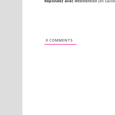
Répondez avec
Webmention
(
en savoi
0
COMMENTS