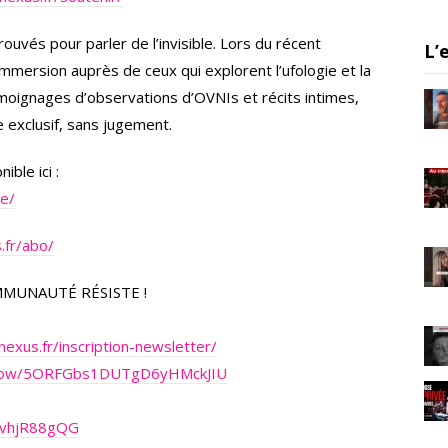
a
m
ouvés pour parler de l’invisible. Lors du récent
L’
mersion auprès de ceux qui explorent l’ufologie et la
moignages d’observations d’OVNIs et récits intimes,
 exclusif, sans jugement.
ble ici :
re/
.fr/abo/
MMUNAUTÉ RÉSISTE !
nexus.fr/inscription-newsletter/
/show/5ORFGbs1DUTgD6yHMckJIU
/rvhjR88gQG