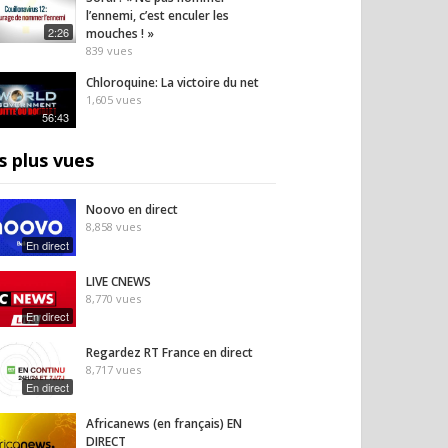
l’ennemi, c’est enculer les
2:26
mouches ! »
839
vues
Chloroquine: La victoire du net
1,605
vues
56:43
s plus vues
Noovo en direct
8,858
vues
En direct
LIVE CNEWS
8,770
vues
En direct
Regardez RT France en direct
8,717
vues
En direct
Africanews (en français) EN
DIRECT