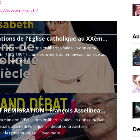
d
s://www.nexus.fr/
Au
Les mutations de l'Eglise catholique au XXème siècle - Le Zoom - Mère Marie-Elisabeth - TVL
aire un don à TVL :
https://tvlibertes.faites-un-don.com/
te (1905-1994) fut un des acteurs du renouveau thomiste au
e ...
Read more
TION : François Asselineau VS Jean-Yves Le Gallou - Le Samedi Politique
aire un don à TVL :
https://tvlibertes.faites-un-don.com/
Dans
cial du Samedi Politique, un débat contradictoire
De
ur la remigration, ce ...
Read more