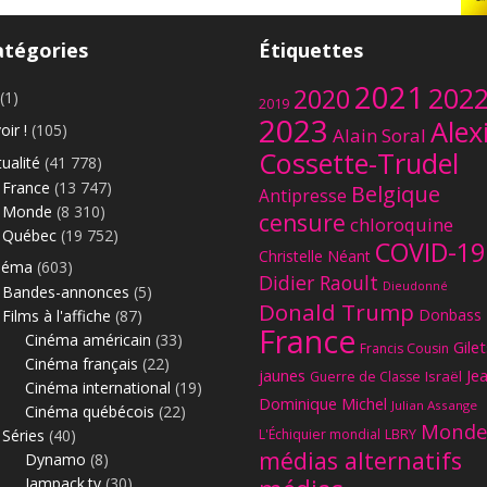
atégories
Étiquettes
2021
202
2020
(1)
2019
2023
Alex
oir !
(105)
Alain Soral
Cossette-Trudel
ualité
(41 778)
France
(13 747)
Belgique
Antipresse
Monde
(8 310)
censure
chloroquine
Québec
(19 752)
COVID-19
Christelle Néant
néma
(603)
Didier Raoult
Dieudonné
Bandes-annonces
(5)
Donald Trump
Donbass
Films à l'affiche
(87)
France
Cinéma américain
(33)
Gilet
Francis Cousin
Cinéma français
(22)
jaunes
Je
Israël
Guerre de Classe
Cinéma international
(19)
Dominique Michel
Julian Assange
Cinéma québécois
(22)
Monde
Séries
(40)
L'Échiquier mondial
LBRY
médias alternatifs
Dynamo
(8)
Jampack.tv
(30)