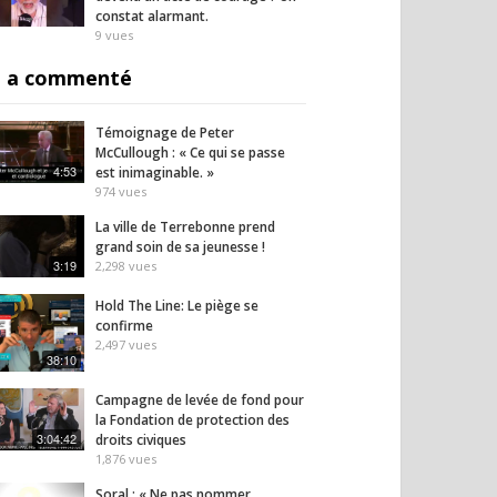
constat alarmant.
9
vues
ière, elle ne peut
Exprimer son opinion est-
Le té
archer après sa
il devenu un acte de
boule
 a commenté
ème injection :
courage ? Un constat
face a
iane témoigne
alarmant.
secon
9
vues
11
vues
Témoignage de Peter
McCullough : « Ce qui se passe
4:53
est inimaginable. »
974
vues
La ville de Terrebonne prend
grand soin de sa jeunesse !
3:19
2,298
vues
Hold The Line: Le piège se
confirme
2,497
vues
38:10
Campagne de levée de fond pour
la Fondation de protection des
3:04:42
droits civiques
1,876
vues
Soral : « Ne pas nommer