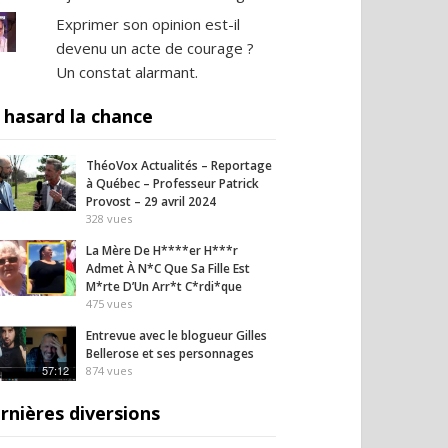
Exprimer son opinion est-il
devenu un acte de courage ?
Un constat alarmant.
 hasard la chance
ThéoVox Actualités – Reportage
à Québec – Professeur Patrick
Provost – 29 avril 2024
328
vues
La Mère De H****er H***r
Admet À N*C Que Sa Fille Est
M*rte D’Un Arr*t C*rdi*que
475
vues
Entrevue avec le blogueur Gilles
Bellerose et ses personnages
57:12
874
vues
rnières diversions