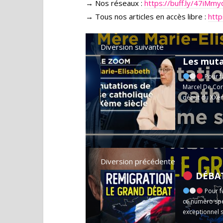
→ Nos réseaux :
https://buff.ly/47iMmy
→ Tous nos articles en accès libre :
http
Diversion suivante
Pour f
Marcel De Cor
début du XXèm
Diversion précédente
DÉBAT REMIGRA
Pour f
ce numéro spé
exceptionnel s