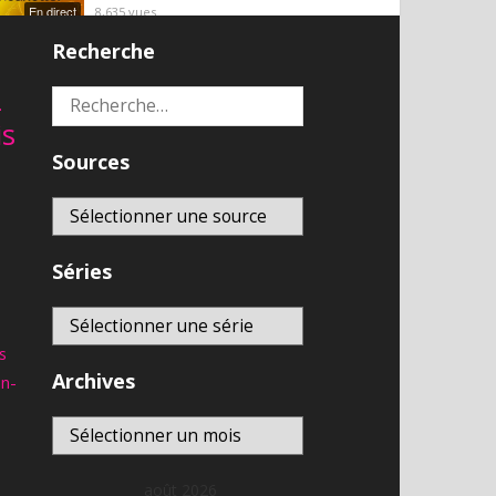
En direct
8,635
vues
Recherche
Télé-Québec | En direct
8,592
vues
En direct
2
Rechercher :
is
franceinfo – DIRECT TV –
actualité france et monde,
Sources
En direct
interviews, documentaires et
analyses
6,897
vues
Séries
s
Archives
an-
Archives
août 2026