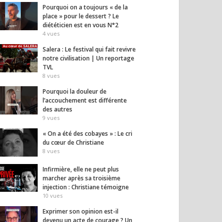
Pourquoi on a toujours « de la
place » pour le dessert ? Le
diététicien est en vous N°2
4
vues
Salera : Le festival qui fait revivre
notre civilisation | Un reportage
TVL
8
vues
Pourquoi la douleur de
l’accouchement est différente
des autres
9
vues
« On a été des cobayes » : Le cri
du cœur de Christiane
8
vues
Infirmière, elle ne peut plus
marcher après sa troisième
injection : Christiane témoigne
10
vues
Exprimer son opinion est-il
devenu un acte de courage ? Un