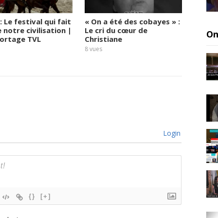
: Le festival qui fait
« On a été des cobayes » :
Infirm
 notre civilisation |
Le cri du cœur de
plus m
On
ortage TVL
Christiane
troisi
Christ
8
vues
10
vues
Login
{}
[+]