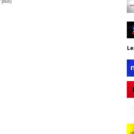
r plus
)
Le