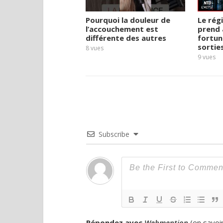
Pourquoi la douleur de
Le rég
l’accouchement est
prend 
différente des autres
fortun
sortie
8
vues
9
vues
Subscribe
Répondez avec
Webmention
(
en savoi