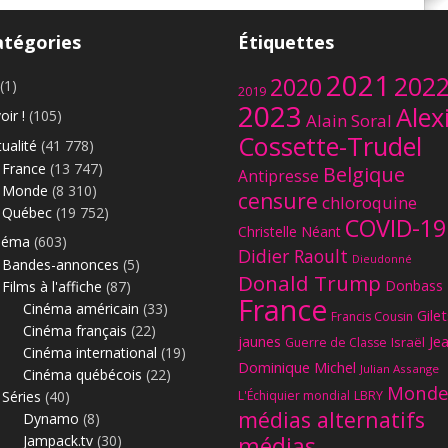
atégories
Étiquettes
2021
202
2020
(1)
2019
2023
Alex
oir !
(105)
Alain Soral
Cossette-Trudel
ualité
(41 778)
Le
France
(13 747)
Belgique
Antipresse
Monde
(8 310)
censure
chloroquine
Québec
(19 752)
COVID-19
Christelle Néant
néma
(603)
Didier Raoult
Dieudonné
Bandes-annonces
(5)
Donald Trump
Donbass
Films à l'affiche
(87)
France
Cinéma américain
(33)
Gilet
Francis Cousin
Cinéma français
(22)
jaunes
Je
Israël
Guerre de Classe
Cinéma international
(19)
Dominique Michel
Julian Assange
Cinéma québécois
(22)
Monde
Séries
(40)
L'Échiquier mondial
LBRY
médias alternatifs
Dynamo
(8)
Jampack.tv
(30)
médias