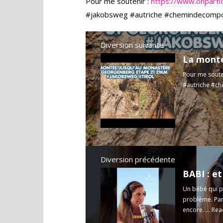
Pour me soutenir :
https://www.onpartic
#jakobsweg #autriche #chemindecompos
Diversion suivante
Pour me soute
#autriche #ch
Diversion précédente
Un bébé qui p
problème. Par
encore. ...
Rea