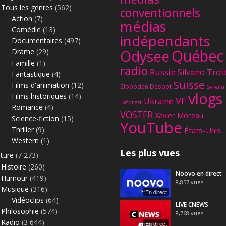
Tous les genres
(562)
conventionnels
Action
(7)
médias
Comédie
(13)
indépendants
Documentaires
(497)
Québec
Odysee
Drame
(29)
Famille
(1)
radio
Russie
Silvano Trot
Fantastique
(4)
Suisse
Films d'animation
(12)
Slobodan Despot
Sylvain
vlogs
Films historiques
(14)
VF
Ukraine
Laforest
Romance
(4)
VOSTFR
Xavier Moreau
Science-fiction
(15)
YouTube
Thriller
(9)
États-Unis
Western
(1)
Les plus vues
lture
(7 273)
Histoire
(260)
Noovo en direct
Humour
(419)
8,857
vues
Musique
(316)
En direct
Vidéoclips
(64)
LIVE CNEWS
Philosophie
(574)
8,768
vues
Radio
(3 644)
En direct