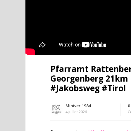
Pfarramt Rattenber
Georgenberg 21km E
#Jakobsweg #Tirol
Miniver 1984
0
4 juillet 2026
C