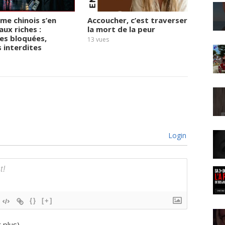
ime chinois s’en
Accoucher, c’est traverser
« 2027
aux riches :
la mort de la peur
derniè
es bloquées,
Micha
13
vues
s interdites
16
vues
Login
{}
[+]
r plus
)