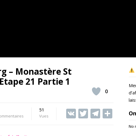
g – Monastère St
tape 21 Partie 1
Mer
0
d’a
lai
51
V
T
T
S
On
ommentaires
Vues
K
w
el
h
No r
itt
e
ar