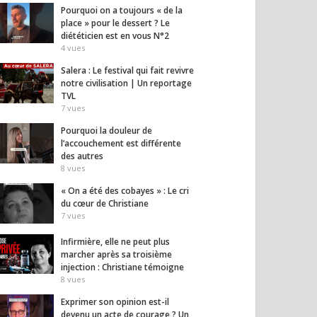
Pourquoi on a toujours « de la
place » pour le dessert ? Le
 sera l’élection de la
6 danseuses africaines
Le dog
diététicien est en vous N°2
re chance » —
expriment leur libération
les cr
4
vues
el Miguères
face aux tradition
qu’on
sociales, à l’excision…
15
vues
Salera : Le festival qui fait revivre
13
vues
notre civilisation | Un reportage
TVL
7
vues
Pourquoi la douleur de
l’accouchement est différente
des autres
8
vues
« On a été des cobayes » : Le cri
du cœur de Christiane
7
vues
Infirmière, elle ne peut plus
marcher après sa troisième
injection : Christiane témoigne
8
vues
Exprimer son opinion est-il
devenu un acte de courage ? Un