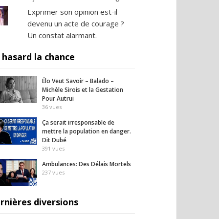
Exprimer son opinion est-il
devenu un acte de courage ?
Un constat alarmant.
 hasard la chance
Élo Veut Savoir – Balado –
Michèle Sirois et la Gestation
Pour Autrui
36
vues
Ça serait irresponsable de
mettre la population en danger.
Dit Dubé
391
vues
Ambulances: Des Délais Mortels
237
vues
rnières diversions