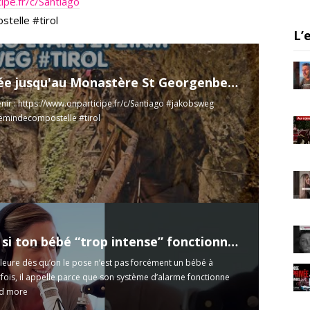
ipe.fr/c/Santiago
er
gr
e
telle #tirol
a
L’
m
La montée jusqu'au Monastère St Georgenberg Partie 2 Etape 21 21km #Jakobsweg #Tirol
nir :
https://www.onparticipe.fr/c/Santiago
#jakobsweg
emindecompostelle #tirol
BABI : et si ton bébé “trop intense” fonctionnait très bien ?
leure dès qu’on le pose n’est pas forcément un bébé à
fois, il appelle parce que son système d’alarme fonctionne
d more