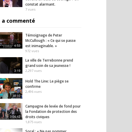
constat alarmant.
7
vues
 a commenté
Témoignage de Peter
McCullough : « Ce qui se passe
4:53
est inimaginable. »
972
vues
La ville de Terrebonne prend
grand soin de sa jeunesse !
3:19
2,297
vues
Hold The Line: Le piège se
confirme
2,496
vues
38:10
Campagne de levée de fond pour
la Fondation de protection des
3:04:42
droits civiques
1,875
vues
Soral : « Ne pas nommer