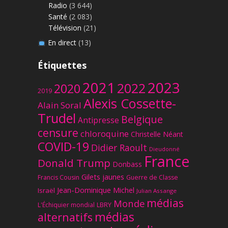
Radio
(3 644)
Santé
(2 083)
Télévision
(21)
En direct
(13)
Étiquettes
2023
2021
2022
2020
2019
Alexis Cossette-
Alain Soral
Trudel
Belgique
Antipresse
censure
chloroquine
Christelle Néant
COVID-19
Didier Raoult
Dieudonné
France
Donald Trump
Donbass
Gilets jaunes
Francis Cousin
Guerre de Classe
Jean-Dominique Michel
Israël
Julian Assange
médias
Monde
L'Échiquier mondial
LBRY
médias
alternatifs