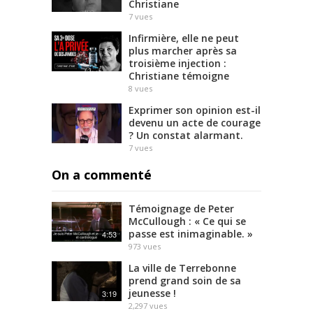
Christiane
7
vues
Infirmière, elle ne peut
plus marcher après sa
troisième injection :
Christiane témoigne
8
vues
Exprimer son opinion est-il
devenu un acte de courage
? Un constat alarmant.
7
vues
On a commenté
Témoignage de Peter
McCullough : « Ce qui se
passe est inimaginable. »
4:53
973
vues
La ville de Terrebonne
prend grand soin de sa
jeunesse !
3:19
2,297
vues