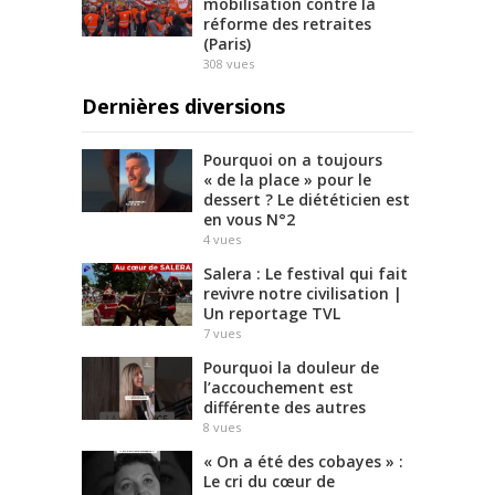
mobilisation contre la
réforme des retraites
(Paris)
308
vues
Dernières diversions
Pourquoi on a toujours
« de la place » pour le
dessert ? Le diététicien est
en vous N°2
4
vues
Salera : Le festival qui fait
revivre notre civilisation |
Un reportage TVL
7
vues
Pourquoi la douleur de
l’accouchement est
différente des autres
8
vues
« On a été des cobayes » :
Le cri du cœur de