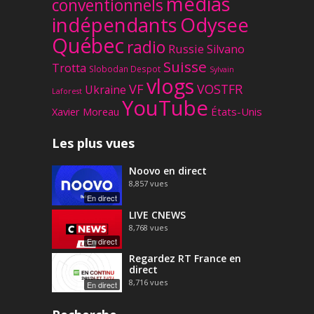
médias
conventionnels
Odysee
indépendants
Québec
radio
Russie
Silvano
Suisse
Trotta
Slobodan Despot
Sylvain
vlogs
VF
VOSTFR
Ukraine
Laforest
YouTube
Xavier Moreau
États-Unis
Les plus vues
Noovo en direct
8,857
vues
En direct
LIVE CNEWS
8,768
vues
En direct
Regardez RT France en
direct
8,716
vues
En direct