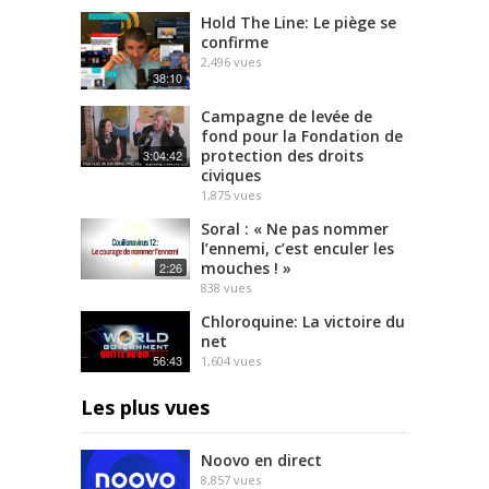
Hold The Line: Le piège se
confirme
2,496
vues
38:10
Campagne de levée de
fond pour la Fondation de
protection des droits
3:04:42
civiques
1,875
vues
Soral : « Ne pas nommer
l’ennemi, c’est enculer les
mouches ! »
2:26
838
vues
Chloroquine: La victoire du
net
56:43
1,604
vues
Les plus vues
Noovo en direct
8,857
vues