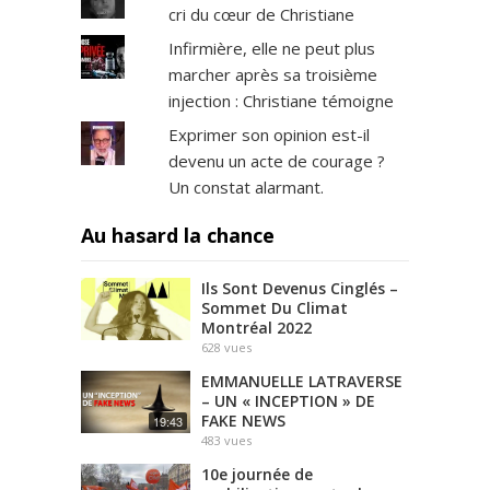
cri du cœur de Christiane
Infirmière, elle ne peut plus
marcher après sa troisième
injection : Christiane témoigne
Exprimer son opinion est-il
devenu un acte de courage ?
Un constat alarmant.
Au hasard la chance
Ils Sont Devenus Cinglés –
Sommet Du Climat
Montréal 2022
628
vues
EMMANUELLE LATRAVERSE
– UN « INCEPTION » DE
FAKE NEWS
19:43
483
vues
10e journée de