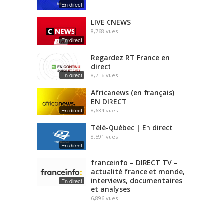
En direct
LIVE CNEWS
8,768
vues
En direct
Regardez RT France en
direct
En direct
8,716
vues
Africanews (en français)
EN DIRECT
En direct
8,634
vues
Télé-Québec | En direct
8,591
vues
En direct
franceinfo – DIRECT TV –
actualité france et monde,
interviews, documentaires
En direct
et analyses
6,896
vues