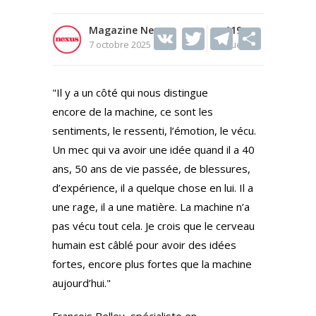
Magazine Nexus
V
T
119
T
S
7 octobre 2025
Vues
K
w
el
h
itt
e
ar
"Il y a un côté qui nous distingue
er
gr
e
encore de la machine, ce sont les
a
sentiments, le ressenti, l’émotion, le vécu.
m
Un mec qui va avoir une idée quand il a 40
ans, 50 ans de vie passée, de blessures,
d’expérience, il a quelque chose en lui. Il a
une rage, il a une matière. La machine n’a
pas vécu tout cela. Je crois que le cerveau
humain est câblé pour avoir des idées
fortes, encore plus fortes que la machine
aujourd’hui."