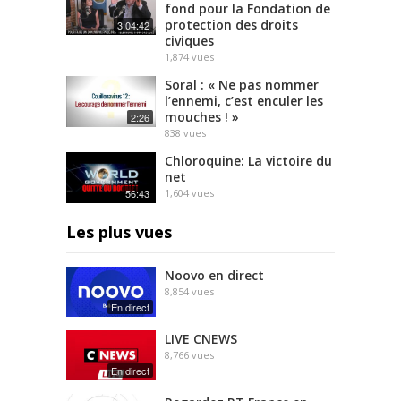
fond pour la Fondation de
protection des droits
3:04:42
civiques
1,874
vues
Soral : « Ne pas nommer
l’ennemi, c’est enculer les
mouches ! »
2:26
838
vues
Chloroquine: La victoire du
net
56:43
1,604
vues
Les plus vues
Noovo en direct
8,854
vues
En direct
LIVE CNEWS
8,766
vues
En direct