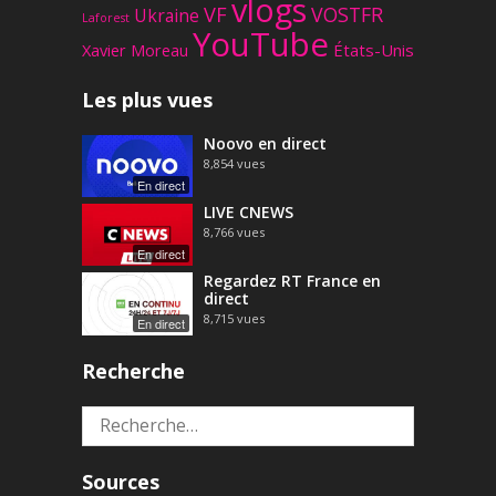
vlogs
VF
VOSTFR
Ukraine
Laforest
YouTube
Xavier Moreau
États-Unis
Les plus vues
Noovo en direct
8,854
vues
En direct
LIVE CNEWS
8,766
vues
En direct
Regardez RT France en
direct
8,715
vues
En direct
Recherche
Rechercher :
Sources