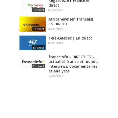
Regardez RT France en
direct
En direct
8,715
vues
Africanews (en français)
EN DIRECT
En direct
8,634
vues
Télé-Québec | En direct
8,591
vues
En direct
franceinfo – DIRECT TV –
actualité france et monde,
interviews, documentaires
En direct
et analyses
6,895
vues