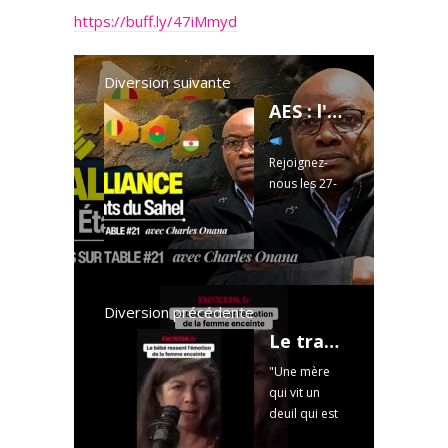
https://buff.ly/47iMmyd
Diversion suivante
AES : l'Alliance des États du Sahel - avec Charles Onana - CST #21
Rejoignez-
nous les 27-
28 juin près
de Dole
pour le tout
premier
FESTIVAL
NEXUS !
Diversion précédente
(Déjà +2500
Le traumatisme maternel in utero : ce que le bébé ressent vraiment.
réservations
"Une mère
)
qui vit un
Informations
deuil qui est
et billetterie :
très
...
Read more