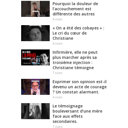
Pourquoi la douleur de
l’accouchement est
différente des autres
6
vues
« On a été des cobayes » :
Le cri du cœur de
Christiane
6
vues
Infirmière, elle ne peut
plus marcher après sa
troisième injection :
Christiane témoigne
7
vues
Exprimer son opinion est-il
devenu un acte de courage
? Un constat alarmant.
6
vues
Le témoignage
bouleversant d’une mère
face aux effets
secondaires.
7
vues