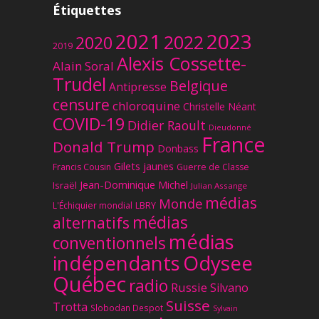
Étiquettes
2023
2021
2022
2020
2019
Alexis Cossette-
Alain Soral
Trudel
Belgique
Antipresse
censure
chloroquine
Christelle Néant
COVID-19
Didier Raoult
Dieudonné
France
Donald Trump
Donbass
Gilets jaunes
Francis Cousin
Guerre de Classe
Jean-Dominique Michel
Israël
Julian Assange
médias
Monde
L'Échiquier mondial
LBRY
médias
alternatifs
médias
conventionnels
Odysee
indépendants
Québec
radio
Russie
Silvano
Suisse
Trotta
Slobodan Despot
Sylvain