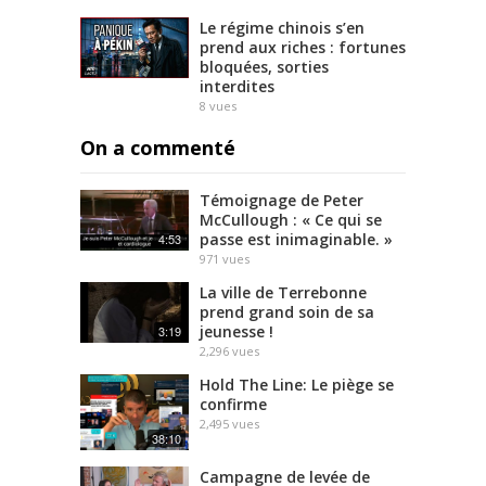
Le régime chinois s’en
prend aux riches : fortunes
bloquées, sorties
interdites
8
vues
On a commenté
Témoignage de Peter
McCullough : « Ce qui se
passe est inimaginable. »
4:53
971
vues
La ville de Terrebonne
prend grand soin de sa
jeunesse !
3:19
2,296
vues
Hold The Line: Le piège se
confirme
2,495
vues
38:10
Campagne de levée de