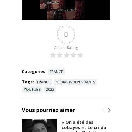
important
pendant sa
grossesse,
est
traumatisée.
0
Elle est
focalisée sur
sur autre
Article Rating
chose. Le
bébé ...
Read
more
Categories:
FRANCE
Tags:
FRANCE
MÉDIAS INDÉPENDANTS
YOUTUBE
2023
Vous pourriez aimer
« On a été des
cobayes » : Le cri du