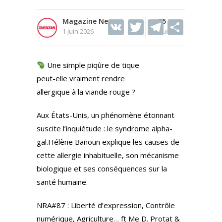
Magazine Nexus
V
T
55
T
S
1 juin 2026
Vues
K
w
el
h
itt
e
ar
Une simple piqûre de tique
er
gr
e
peut-elle vraiment rendre
a
allergique à la viande rouge ?
m
Aux États-Unis, un phénomène étonnant
suscite l’inquiétude : le syndrome alpha-
gal.Hélène Banoun explique les causes de
cette allergie inhabituelle, son mécanisme
biologique et ses conséquences sur la
santé humaine.
NRA#87 : Liberté d’expression, Contrôle
numérique, Agriculture… ft Me D. Protat &