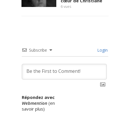
cœur de Christiane
6
vues
témoi
7
vues
Subscribe
Login
Répondez avec
Webmention
(
en
savoir plus
)