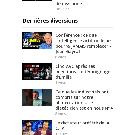
démissionne…
285
vues
Dernières diversions
Conférence : ce que
l’intelligence artificielle ne
pourra JAMAIS remplacer –
Jean Gayral
8
vues
Cinq AVC après ses
injections : le témoignage
d’Émilie
6
vues
Ce que les industriels ont
compris sur notre
alimentation – Le
diététicien est en nous N°4
8
vues
Le dictateur préféré de la
C.I.A.
11
vues