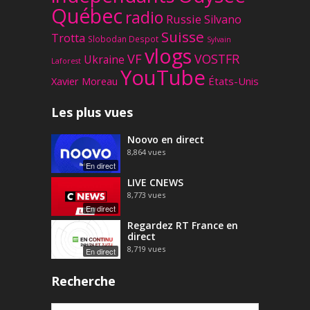
Québec
radio
Russie
Silvano
Suisse
Trotta
Slobodan Despot
Sylvain
vlogs
VF
VOSTFR
Ukraine
Laforest
YouTube
Xavier Moreau
États-Unis
Les plus vues
Noovo en direct
8,864
vues
En direct
LIVE CNEWS
8,773
vues
En direct
Regardez RT France en
direct
8,719
vues
En direct
Recherche