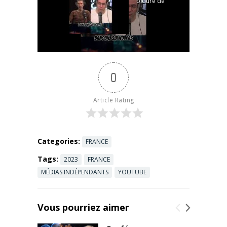
piqûre de
" :
tique peut-
https://bouti
elle vraiment
quetvl.fr/acc
rendre
ueil/pol-
allergique à
quadens-
la viande
philosophie-
rouge ? Aux
de-la-
0
États-Unis,
soustraction
un
Sommes-
phénomène
nous encore
Article Rating
étonnant
libres dans
suscite
une ...
Read
l'inquiétude :
more
le ...
Read
Categories:
FRANCE
more
Tags:
2023
FRANCE
MÉDIAS INDÉPENDANTS
YOUTUBE
Vous pourriez aimer