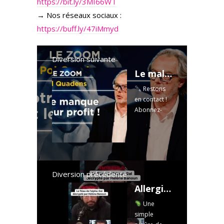
https://bit.ly/3MI66WT
→ Nos réseaux sociaux :
https://buff.ly/47iMmyd
Diversion suivante
Le malheur est-il devenu un business ? La révolution de la soustraction - Le Zoom - Pol Quadens
Restons
en contact !
Abonnez-
vous à
l'infolettre :
https://mailc
hi.mp/tvliber
tes/inscriptio
n
Pour vous
Diversion précédente
procurer
Allergie à la viande rouge : l'étrange rôle des tiques !
"Philosophie
Une
de la
simple
soustraction