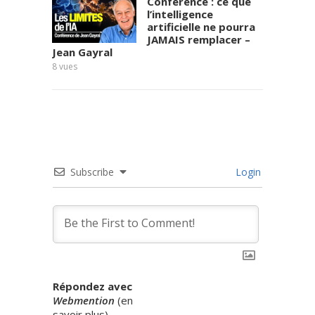
Conférence : ce que
l’intelligence
artificielle ne pourra
JAMAIS remplacer –
Jean Gayral
8
vues
Subscribe
Login
Répondez avec
Webmention
(
en
savoir plus
)