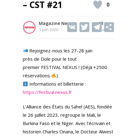
– CST #21
0
Magazine Nexus
V
T
63
T
S
1 juin 2026
Vues
K
w
el
h
itt
e
ar
Rejoignez-nous les 27-28 juin
er
gr
e
près de Dole pour le tout
a
premier FESTIVAL NEXUS ! (Déjà +2500
m
réservations
)
Informations et billetterie :
https://festival.nexus.fr
L’Alliance des États du Sahel (AES), fondée
le 26 juillet 2023, regroupe le Mali, le
Burkina Faso et le Niger. Avec l’écrivain et
historien Charles Onana, le Docteur Alwest