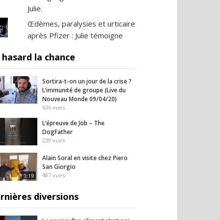
Julie.
Œdèmes, paralysies et urticaire
après Pfizer : Julie témoigne
 hasard la chance
Sortira-t-on un jour de la crise ?
L’immunité de groupe (Live du
Nouveau Monde 09/04/20)
636
vues
L’épreuve de Job – The
DogFather
239
vues
Alain Soral en visite chez Piero
San Giorgio
1:19
487
vues
rnières diversions