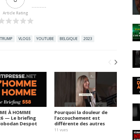
Article Rating
 TRUMP
VLOGS
YOUTUBE
BELGIQUE
2023
ME À HOMME
Pourquoi la douleur de
Le rég
26 — Le briefing
l’accouchement est
prend 
Slobodan Despot
différente des autres
fortun
sortie
11
vues
11
vues