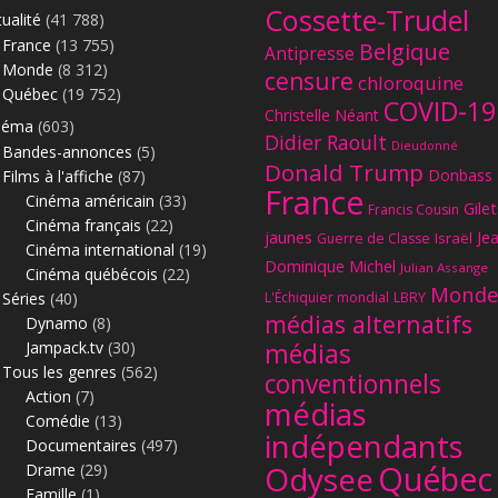
Cossette-Trudel
ualité
(41 788)
France
(13 755)
Belgique
Antipresse
Monde
(8 312)
censure
chloroquine
Québec
(19 752)
COVID-19
Christelle Néant
néma
(603)
Didier Raoult
Dieudonné
Bandes-annonces
(5)
Donald Trump
Donbass
Films à l'affiche
(87)
France
Cinéma américain
(33)
Gilet
Francis Cousin
Cinéma français
(22)
jaunes
Je
Israël
Guerre de Classe
Cinéma international
(19)
Dominique Michel
Julian Assange
Cinéma québécois
(22)
Monde
Séries
(40)
L'Échiquier mondial
LBRY
médias alternatifs
Dynamo
(8)
Jampack.tv
(30)
médias
Tous les genres
(562)
conventionnels
Action
(7)
médias
Comédie
(13)
indépendants
Documentaires
(497)
Québec
Odysee
Drame
(29)
Famille
(1)