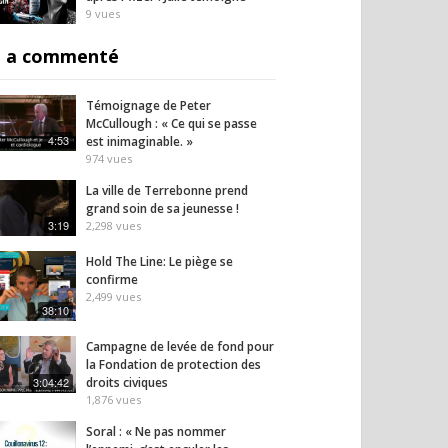
9
vues
 a commenté
Témoignage de Peter
McCullough : « Ce qui se passe
4:53
est inimaginable. »
974
vues
La ville de Terrebonne prend
grand soin de sa jeunesse !
3:19
2,298
vues
Hold The Line: Le piège se
confirme
2,499
vues
38:10
Campagne de levée de fond pour
la Fondation de protection des
3:04:42
droits civiques
1,876
vues
Soral : « Ne pas nommer