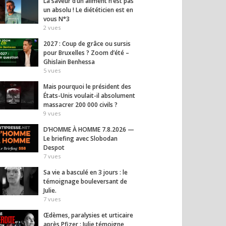
La saveur d’un aliment n’est pas
un absolu ! Le diététicien est en
vous N°3
2
vues
2027 : Coup de grâce ou sursis
pour Bruxelles ? Zoom d’été –
Ghislain Benhessa
5
vues
Mais pourquoi le président des
États-Unis voulait-il absolument
massacrer 200 000 civils ?
9
vues
D’HOMME À HOMME 7.8.2026 —
Le briefing avec Slobodan
Despot
7
vues
Sa vie a basculé en 3 jours : le
ime chinois s’en
Accoucher, c’est traverser
« 2027
témoignage bouleversant de
aux riches :
la mort de la peur
derni
Julie.
es bloquées,
Micha
7
vues
17
vues
s interdites
19
vues
Œdèmes, paralysies et urticaire
après Pfizer : Julie témoigne