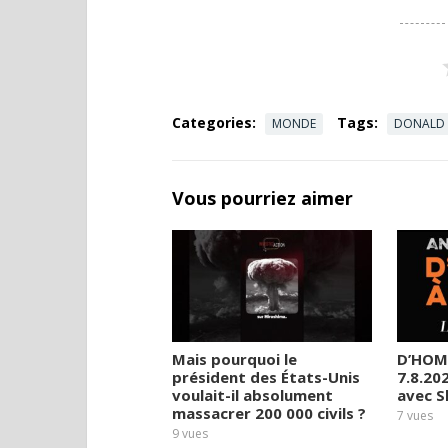
Categories:
Tags:
MONDE
DONALD
Vous pourriez aimer
Mais pourquoi le
D’HOM
président des États-Unis
7.8.20
voulait-il absolument
avec 
massacrer 200 000 civils ?
7
vues
9
vues