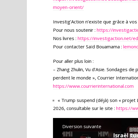
moyen-orient/
Investig’Action n’existe que grâce à vo
Pour nous soutenir :
https://investigac
Nos livres :
https://investigaction.net/ed
Pour contacter Saïd Bouamama :
lemond
Pour aller plus loin :
– Zhang Zhulin, Vu d’Asie. Sondages de po
perdent le monde », Courrier Internation
https://www.courrierinternational.com
« Trump suspend (déjà) son « projet L
2026, consultable sur le site :
https://ww
Diversion suivante
Israël tu