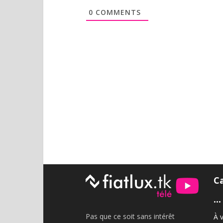
0
COMMENTS
C
•••
Pas que ce soit sans intérêt
À v