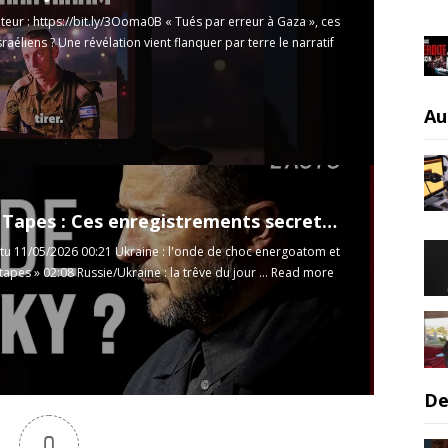
teur :
https://bit.ly/3Ooma0B
« Tués par erreur à Gaza », ces
sraéliens ? Une révélation vient flanquer par terre le narratif
Au
Minditch Tapes : Ces enregistrements secrets peuvent-ils tout faire basculer ?
ctu 11/05/2026 00:21 Ukraine : l'onde de choc energoatom et
tapes » 02:08 Russie/Ukraine : la trêve du jour ...
Read more
De
0