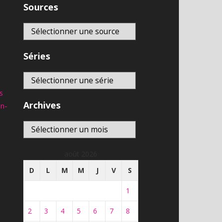
Sources
Télé-Québec | En direct
8,593
vues
En direct
franceinfo – DIRECT TV –
Séries
actualité france et monde,
En direct
interviews, documentaires et
analyses
6,898
vues
s
Archives
an-
Archives
août 2026
D
L
M
M
J
V
S
1
2
3
4
5
6
7
8