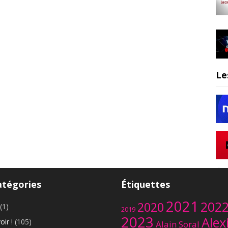
Le
atégories
Étiquettes
2021
202
2020
(1)
2019
2023
Alex
oir !
(105)
Alain Soral