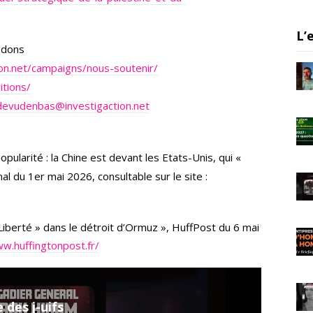
a
m
L’
s dons
tion.net/campaigns/nous-soutenir/
itions/
evudenbas@investigaction.net
pularité : la Chine est devant les Etats-Unis, qui «
al du 1er mai 2026, consultable sur le site :
iberté » dans le détroit d’Ormuz », HuffPost du 6 mai
w.huffingtonpost.fr/
e des j-uifs