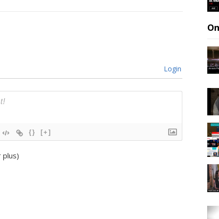
On
Login
{}
[+]
r plus
)