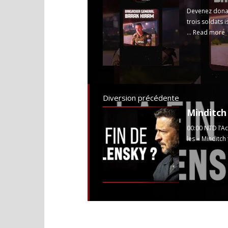
Devenez dona
trois soldats i
...
Read more
Diversion précédente
00:00 NTD l’A
les « Minditch 