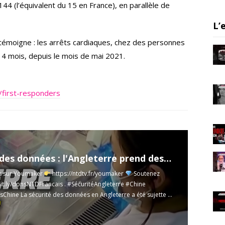
m
 144 (l’équivalent du 15 en France), en parallèle de
L’
témoigne : les arrêts cardiaques, chez des personnes
 4 mois, depuis le mois de mai 2021.
r/first-responders
Sécurité des données : l'Angleterre prend des mesures ; Chine : les dégâts du confinement
s sur Youmaker
https://ntdtv.fr/youmaker
Soutenez
bit.ly/donsNTDFrancais
. #SécuritéAngleterre #Chine
hine La sécurité des données en Angleterre a été sujette ...