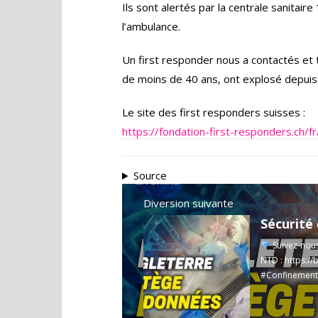
Ils sont alertés par la centrale sanitaire
l’ambulance.
Un first responder nous a contactés et 
de moins de 40 ans, ont explosé depuis
Le site des first responders suisses :
https://fondation-first-responders.ch/f
Source
Diversion suivante
Suivez-nou
NTD :
https://
#ConfinementsC
Read more