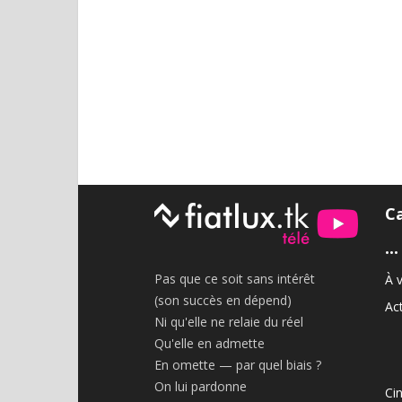
C
•••
Pas que ce soit sans intérêt
À v
(son succès en dépend)
Act
Ni qu'elle ne relaie du réel
Qu'elle en admette
En omette — par quel biais ?
On lui pardonne
Ci