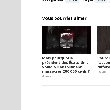
Vous pourriez aimer
Mais pourquoi le
Pourqu
président des États-Unis
l’acco
voulait-il absolument
différ
massacrer 200 000 civils ?
10
vues
4
vues