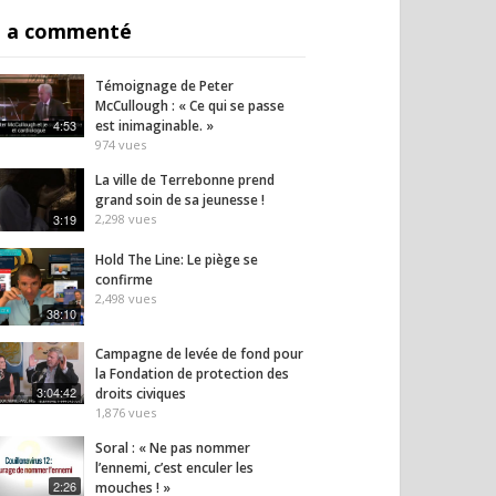
 a commenté
Témoignage de Peter
McCullough : « Ce qui se passe
4:53
est inimaginable. »
974
vues
La ville de Terrebonne prend
grand soin de sa jeunesse !
3:19
2,298
vues
Hold The Line: Le piège se
confirme
2,498
vues
38:10
Campagne de levée de fond pour
la Fondation de protection des
3:04:42
droits civiques
1,876
vues
Soral : « Ne pas nommer
l’ennemi, c’est enculer les
2:26
mouches ! »