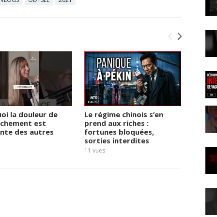
oi la douleur de
Le régime chinois s’en
Accouc
uchement est
prend aux riches :
la mor
ente des autres
fortunes bloquées,
15
vues
sorties interdites
11
vues