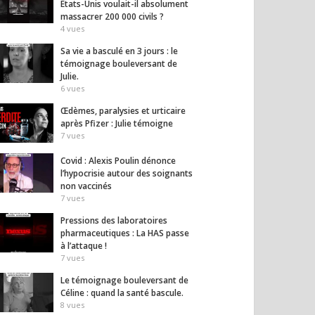
États-Unis voulait-il absolument
massacrer 200 000 civils ?
4
vues
Sa vie a basculé en 3 jours : le
témoignage bouleversant de
Julie.
6
vues
Œdèmes, paralysies et urticaire
après Pfizer : Julie témoigne
7
vues
Covid : Alexis Poulin dénonce
her, c’est traverser
« 2027 sera l’élection de la
6 dans
l’hypocrisie autour des soignants
t de la peur
dernière chance » —
exprim
non vaccinés
Michael Miguères
face a
7
vues
social
17
vues
15
vues
Pressions des laboratoires
pharmaceutiques : La HAS passe
à l’attaque !
7
vues
Le témoignage bouleversant de
Céline : quand la santé bascule.
8
vues