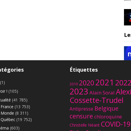
Le
atégories
Étiquettes
2021
202
2020
(1)
2019
2023
Alex
oir !
(105)
Alain Soral
Cossette-Trudel
ualité
(41 785)
France
(13 753)
Belgique
Antipresse
Monde
(8 311)
censure
chloroquine
Québec
(19 752)
COVID-19
Christelle Néant
néma
(603)