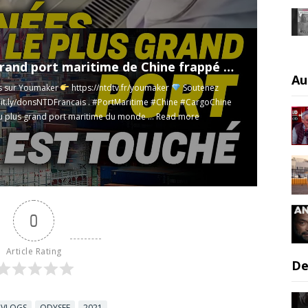
Le plus grand port maritime de Chine frappé par le virus ; Des marins bloqués sur un cargo
Au
s sur Youmaker
https://ntdtv.fr/youmaker
Soutenez
bit.ly/donsNTDFrancais
. #PortMaritime #Chine #CargoChine
u plus grand port maritime du monde ...
Read more
0
Article Rating
De
VLOGS
ODYSEE
2021