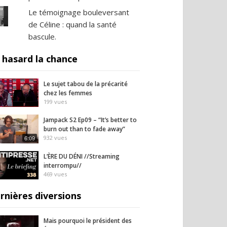
Le témoignage bouleversant
de Céline : quand la santé
bascule.
 hasard la chance
Le sujet tabou de la précarité
chez les femmes
199
vues
Jampack S2 Ep09 – “It’s better to
burn out than to fade away”
6:09
932
vues
L’ÈRE DU DÉNI //Streaming
interrompu//
469
vues
rnières diversions
Mais pourquoi le président des