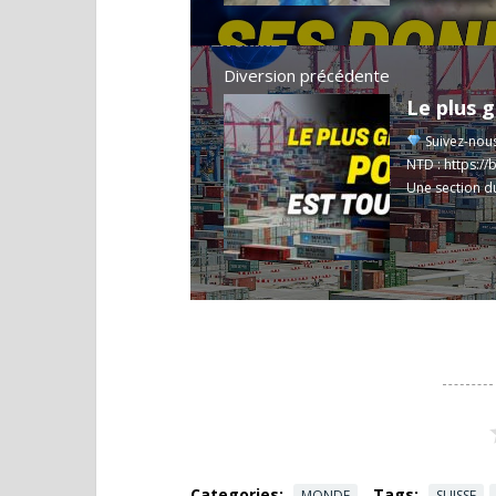
Diversion précédente
Suivez-nou
NTD :
https://
Une section d
Categories:
Tags:
MONDE
SUISSE