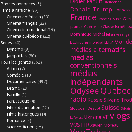
Didier Raoult
Dieudonné
Bandes-annonces
(5)
Donald Trump
Donbass
Films à l'affiche
(87)
France
Cinéma américain
(33)
Gilet
Francis Cousin
Cinéma français
(22)
jaunes
Je
Israël
Guerre de Classe
Cinéma international
(19)
Dominique Michel
Julian Assange
Cinéma québécois
(22)
Monde
Séries
(40)
L'Échiquier mondial
LBRY
médias alternatifs
Dynamo
(8)
Jampack.tv
(30)
médias
Tous les genres
(562)
conventionnels
Action
(7)
médias
Comédie
(13)
indépendants
Documentaires
(497)
Québec
Odysee
Drame
(29)
Famille
(1)
radio
Russie
Silvano Trot
Fantastique
(4)
Suisse
Films d'animation
(12)
Slobodan Despot
Sylvain
vlogs
Films historiques
(14)
VF
Ukraine
Laforest
Romance
(4)
VOSTFR
Xavier Moreau
Science-fiction
(15)