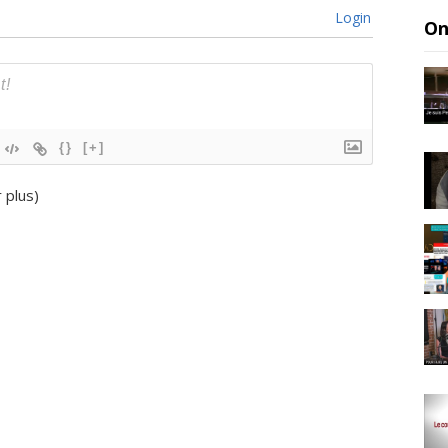
Login
On
{}
[+]
r plus
)