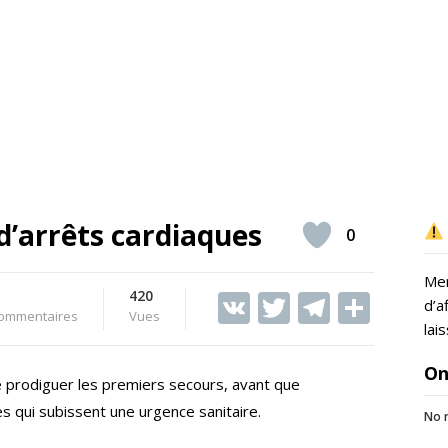
d’arrêts cardiaques
0
Mer
420
V
T
T
S
d’a
ommentaires
Vues
K
w
el
h
lai
itt
e
ar
On
de prodiguer les premiers secours, avant que
er
gr
e
s qui subissent une urgence sanitaire.
No r
a