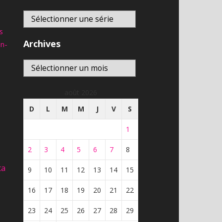
Télé-Québec | En direct
8,593
vues
En direct
s
franceinfo – DIRECT TV –
Archives
an-
actualité france et monde,
En direct
interviews, documentaires et
Archives
analyses
6,897
vues
août 2026
D
L
M
M
J
V
S
1
2
3
4
5
6
7
8
ta
9
10
11
12
13
14
15
16
17
18
19
20
21
22
23
24
25
26
27
28
29