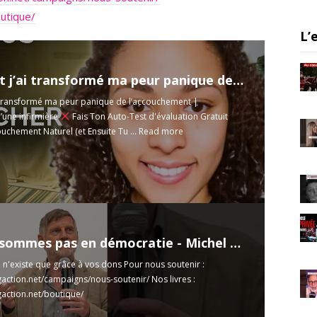
a
outique/
m
L’
Comment j’ai transformé ma peur panique de l’accouchement | Témoignage d’une infirmière
transformé ma peur panique de l’accouchement |
une infirmière
Fais Ton Auto-Test d'évaluation Gratuit
chement Naturel (et Ensuite Tu ...
Read more
Nous ne sommes pas en démocratie - Michel Collon
n n'existe que grâce à vos dons Pour nous soutenir :
igaction.net/campaigns/nous-soutenir/
Nos livres :
igaction.net/boutique/