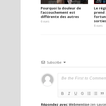
Pourquoi la douleur de
Le rég
l’accouchement est
prend 
différente des autres
fortun
sortie
6
vues
8
vues
Subscribe
Répondez avec
Webmention
(
en savoi