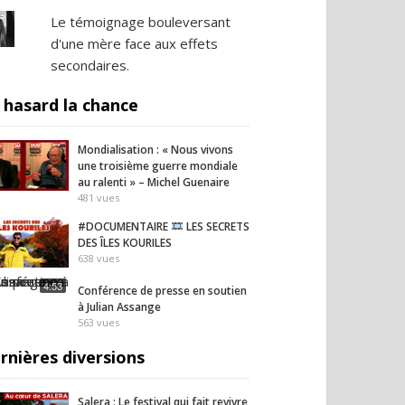
Le témoignage bouleversant
d'une mère face aux effets
secondaires.
 hasard la chance
Mondialisation : « Nous vivons
une troisième guerre mondiale
au ralenti » – Michel Guenaire
481
vues
#DOCUMENTAIRE
LES SECRETS
DES ÎLES KOURILES
638
vues
4:53
Conférence de presse en soutien
à Julian Assange
563
vues
rnières diversions
Salera : Le festival qui fait revivre