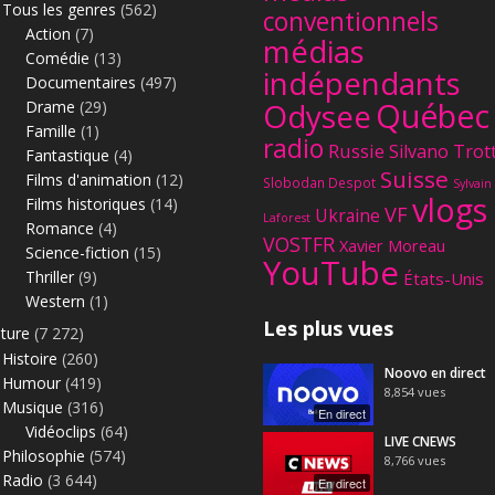
Tous les genres
(562)
conventionnels
Action
(7)
médias
Comédie
(13)
indépendants
Documentaires
(497)
Québec
Odysee
Drame
(29)
Famille
(1)
radio
Russie
Silvano Trot
Fantastique
(4)
Suisse
Films d'animation
(12)
Slobodan Despot
Sylvain
vlogs
Films historiques
(14)
VF
Ukraine
Laforest
Romance
(4)
VOSTFR
Xavier Moreau
Science-fiction
(15)
YouTube
Thriller
(9)
États-Unis
Western
(1)
Les plus vues
lture
(7 272)
Histoire
(260)
Noovo en direct
Humour
(419)
8,854
vues
Musique
(316)
En direct
Vidéoclips
(64)
LIVE CNEWS
Philosophie
(574)
8,766
vues
Radio
(3 644)
En direct