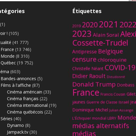
atégories
Étiquettes
2021
202
2020
(1)
2019
2023
Alex
oir !
(105)
Alain Soral
Cossette-Trudel
ualité
(41 777)
Le
France
(13 746)
Belgique
Antipresse
Monde
(8 310)
censure
chloroquine
Québec
(19 752)
COVID-19
Christelle Néant
néma
(603)
Didier Raoult
Dieudonné
Bandes-annonces
(5)
Donald Trump
Donbass
Films à l'affiche
(87)
France
Cinéma américain
(33)
Gilet
Francis Cousin
Cinéma français
(22)
jaunes
Je
Israël
Guerre de Classe
Cinéma international
(19)
Dominique Michel
Julian Assange
Cinéma québécois
(22)
Monde
Séries
(40)
L'Échiquier mondial
LBRY
médias alternatifs
Dynamo
(8)
Jampack.tv
(30)
médias