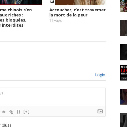
ime chinois s’en
Accoucher, c’est traverser
« 2027
aux riches :
la mort de la peur
derniè
es bloquées,
Micha
11
vues
s interdites
14
vues
Login
{}
[+]
r plus
)