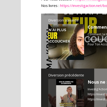
Nos livres :
https://investigaction.net/b
Diversion suivante
Comment j’ai 
Témoignage d’
Pour Ton Accou
Diversion précédente
Investig'Actio
https://invest
https://invest