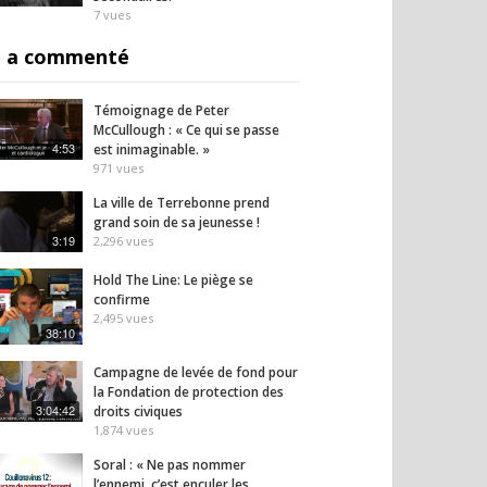
7
vues
 a commenté
Témoignage de Peter
McCullough : « Ce qui se passe
4:53
est inimaginable. »
971
vues
La ville de Terrebonne prend
grand soin de sa jeunesse !
3:19
2,296
vues
Hold The Line: Le piège se
confirme
2,495
vues
38:10
Campagne de levée de fond pour
la Fondation de protection des
3:04:42
droits civiques
1,874
vues
Soral : « Ne pas nommer
l’ennemi, c’est enculer les