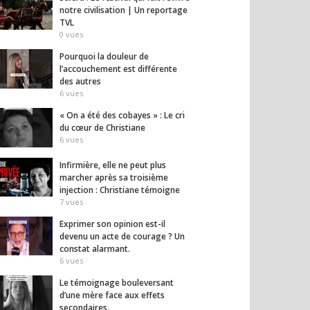
notre civilisation | Un reportage
 sera l’élection de la
6 danseuses africaines
Le dog
TVL
re chance » —
expriment leur libération
les cr
0
vues
el Miguères
face aux tradition
qu’on
Pourquoi la douleur de
sociales, à l’excision…
14
vues
l’accouchement est différente
12
vues
des autres
6
vues
« On a été des cobayes » : Le cri
du cœur de Christiane
6
vues
Infirmière, elle ne peut plus
marcher après sa troisième
injection : Christiane témoigne
7
vues
Exprimer son opinion est-il
devenu un acte de courage ? Un
constat alarmant.
6
vues
Le témoignage bouleversant
d’une mère face aux effets
secondaires.