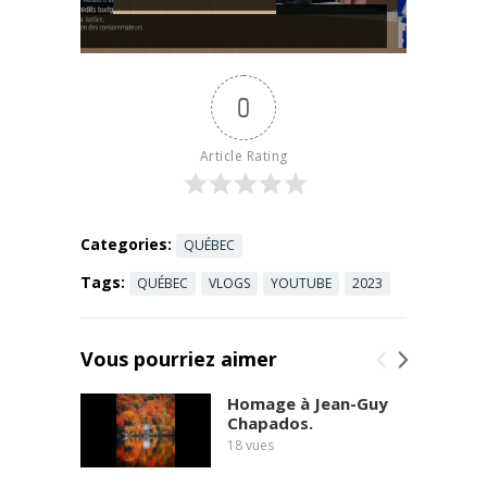
de la Justice,
volet
Protection
des
0
consommate
urs Le
ministre de
Article Rating
la Justice a
défendu les
crédits ...
Read more
Categories:
QUÉBEC
Tags:
QUÉBEC
VLOGS
YOUTUBE
2023
Vous pourriez aimer
Homage à Jean-Guy
Chapados.
18
vues