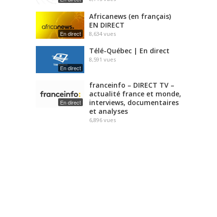
Africanews (en français)
EN DIRECT
En direct
8,634
vues
Télé-Québec | En direct
8,591
vues
En direct
franceinfo – DIRECT TV –
actualité france et monde,
interviews, documentaires
En direct
et analyses
6,896
vues