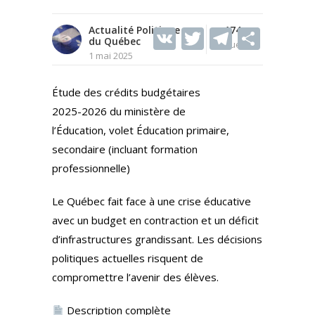
Actualité Politique
V
T
174
T
S
du Québec
Vues
K
w
el
h
1 mai 2025
itt
e
ar
Étude des crédits budgétaires
er
gr
e
2025-2026 du ministère de
a
l’Éducation, volet Éducation primaire,
m
secondaire (incluant formation
professionnelle)
Le Québec fait face à une crise éducative
avec un budget en contraction et un déficit
d’infrastructures grandissant. Les décisions
politiques actuelles risquent de
compromettre l’avenir des élèves.
Description complète