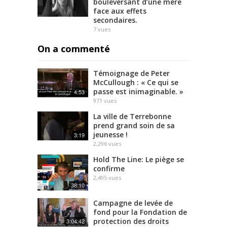
bouleversant d’une mère
face aux effets
secondaires.
7
vues
On a commenté
Témoignage de Peter
McCullough : « Ce qui se
passe est inimaginable. »
4:53
971
vues
La ville de Terrebonne
prend grand soin de sa
jeunesse !
3:19
2,296
vues
Hold The Line: Le piège se
confirme
2,495
vues
38:10
Campagne de levée de
fond pour la Fondation de
protection des droits
3:04:42