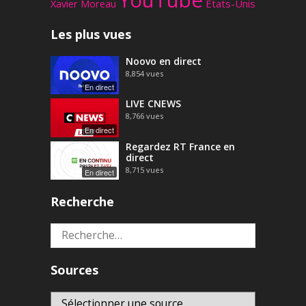
YouTube
Xavier Moreau
États-Unis
Les plus vues
Noovo en direct
8,854
vues
En direct
LIVE CNEWS
8,766
vues
En direct
Regardez RT France en
direct
8,715
vues
En direct
Recherche
Rechercher :
Sources