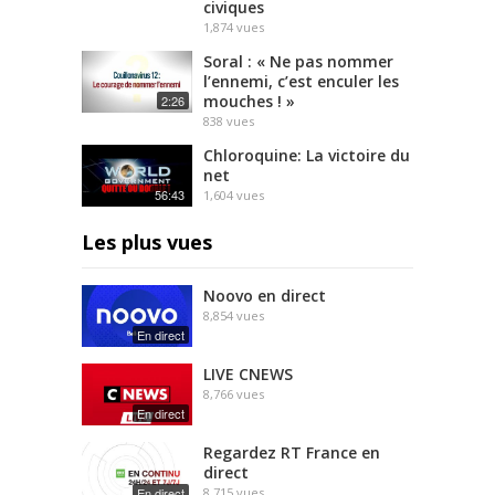
civiques
1,874
vues
Soral : « Ne pas nommer
l’ennemi, c’est enculer les
mouches ! »
2:26
838
vues
Chloroquine: La victoire du
net
56:43
1,604
vues
Les plus vues
Noovo en direct
8,854
vues
En direct
LIVE CNEWS
8,766
vues
En direct
Regardez RT France en
direct
En direct
8,715
vues