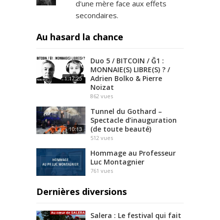
d'une mère face aux effets
secondaires.
Au hasard la chance
Duo 5 / BITCOIN / Ğ1 :
MONNAIE(S) LIBRE(S) ? /
Adrien Bolko & Pierre
1:17:25
Noizat
862
vues
Tunnel du Gothard –
Spectacle d’inauguration
(de toute beauté)
10:13
512
vues
Hommage au Professeur
Luc Montagnier
761
vues
Dernières diversions
Salera : Le festival qui fait