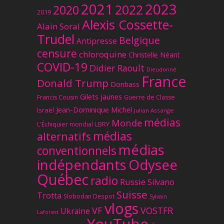
2023
2021
2022
2020
2019
Alexis Cossette-
Alain Soral
Trudel
Belgique
Antipresse
censure
chloroquine
Christelle Néant
COVID-19
Didier Raoult
Dieudonné
France
Donald Trump
Donbass
Gilets jaunes
Francis Cousin
Guerre de Classe
Jean-Dominique Michel
Israël
Julian Assange
médias
Monde
L'Échiquier mondial
LBRY
médias
alternatifs
médias
conventionnels
Odysee
indépendants
Québec
radio
Russie
Silvano
Suisse
Trotta
Slobodan Despot
Sylvain
vlogs
VF
VOSTFR
Ukraine
Laforest