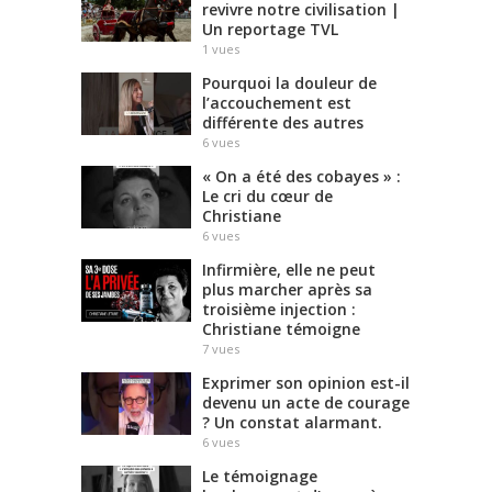
revivre notre civilisation |
Un reportage TVL
1
vues
Pourquoi la douleur de
l’accouchement est
différente des autres
6
vues
« On a été des cobayes » :
Le cri du cœur de
Christiane
6
vues
Infirmière, elle ne peut
plus marcher après sa
troisième injection :
Christiane témoigne
7
vues
Exprimer son opinion est-il
devenu un acte de courage
? Un constat alarmant.
6
vues
Le témoignage