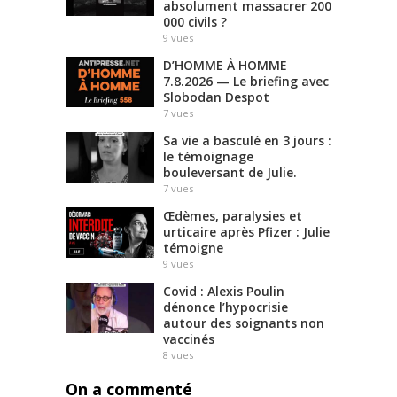
absolument massacrer 200
000 civils ?
9
vues
D’HOMME À HOMME
7.8.2026 — Le briefing avec
Slobodan Despot
7
vues
Sa vie a basculé en 3 jours :
le témoignage
bouleversant de Julie.
7
vues
Œdèmes, paralysies et
urticaire après Pfizer : Julie
témoigne
9
vues
Covid : Alexis Poulin
dénonce l’hypocrisie
autour des soignants non
vaccinés
8
vues
On a commenté