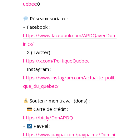
uebec
:0
Réseaux sociaux :
– Facebook :
https://www.facebook.com/APDQavecDom
inick/
– X (Twitter) :
https://x.com/PolitiqueQuebec
– Instagram :
https://www.instagram.com/actualite_politi
que_du_quebec/
Soutenir mon travail (dons) :
–
Carte de crédit :
https://bit.ly/DonAPDQ
–
PayPal :
https://www.paypal.com/paypalme/Domini