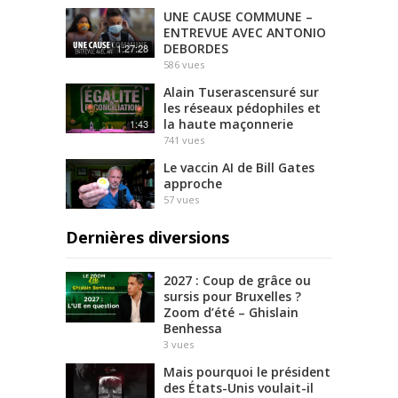
UNE CAUSE COMMUNE –
ENTREVUE AVEC ANTONIO
DEBORDES
1:27:28
586
vues
Alain Tuserascensuré sur
les réseaux pédophiles et
la haute maçonnerie
1:43
741
vues
Le vaccin AI de Bill Gates
approche
57
vues
Dernières diversions
2027 : Coup de grâce ou
sursis pour Bruxelles ?
Zoom d’été – Ghislain
Benhessa
3
vues
Mais pourquoi le président
des États-Unis voulait-il