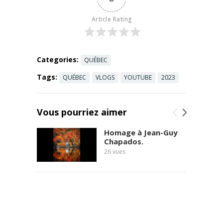
l'Énergie,
volet
Article Rating
Économie -
Économie
sociale
Analyse de
Categories:
QUÉBEC
l’étude des ...
Tags:
QUÉBEC
VLOGS
YOUTUBE
2023
Read more
Vous pourriez aimer
Homage à Jean-Guy
Chapados.
26
vues