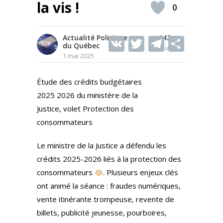
la vis !
0
Actualité Politique
V
T
142
T
S
du Québec
Vues
K
w
el
h
1 mai 2025
itt
e
ar
Étude des crédits budgétaires
er
gr
e
2025 2026 du ministère de la
a
Justice, volet Protection des
m
consommateurs
Le ministre de la Justice a défendu les
crédits 2025-2026 liés à la protection des
consommateurs
. Plusieurs enjeux clés
ont animé la séance : fraudes numériques,
vente itinérante trompeuse, revente de
billets, publicité jeunesse, pourboires,