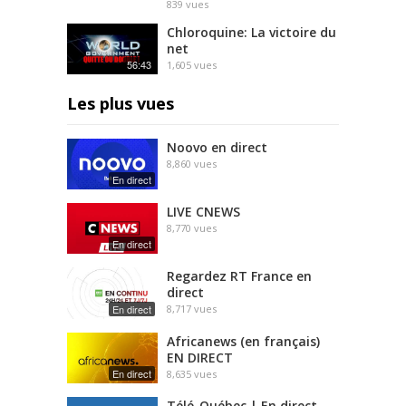
839
vues
Chloroquine: La victoire du
net
56:43
1,605
vues
Les plus vues
Noovo en direct
8,860
vues
En direct
LIVE CNEWS
8,770
vues
En direct
Regardez RT France en
direct
En direct
8,717
vues
Africanews (en français)
EN DIRECT
En direct
8,635
vues
Télé-Québec | En direct