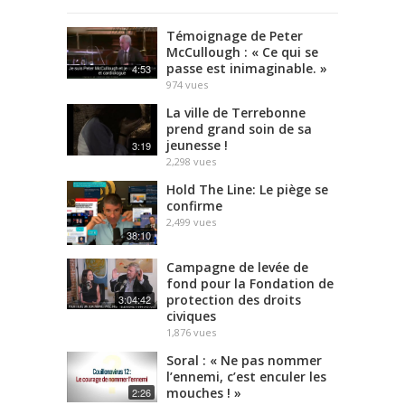
Témoignage de Peter
McCullough : « Ce qui se
passe est inimaginable. »
4:53
974
vues
La ville de Terrebonne
prend grand soin de sa
jeunesse !
3:19
2,298
vues
Hold The Line: Le piège se
confirme
2,499
vues
38:10
Campagne de levée de
fond pour la Fondation de
protection des droits
3:04:42
civiques
1,876
vues
Soral : « Ne pas nommer
l’ennemi, c’est enculer les
mouches ! »
2:26