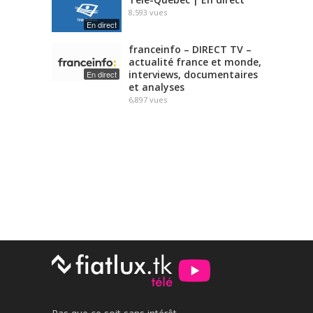
8,593
vues
En direct
franceinfo – DIRECT TV –
actualité france et monde,
interviews, documentaires
En direct
et analyses
6,897
vues