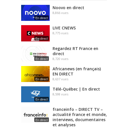
Noovo en direct
8,866
vues
En direct
LIVE CNEWS
8,775
vues
En direct
Regardez RT France en
direct
En direct
8,720
vues
Africanews (en français)
EN DIRECT
En direct
8,637
vues
Télé-Québec | En direct
8,598
vues
En direct
franceinfo – DIRECT TV –
actualité france et monde,
interviews, documentaires
En direct
et analyses