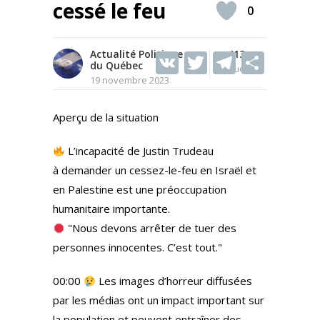
cessé le feu
0
Actualité Politique
V
T
413
T
S
du Québec
Vues
K
w
el
h
19 novembre 2023
itt
e
ar
Aperçu de la situation
er
gr
e
a
L’incapacité de Justin Trudeau
m
à demander un cessez-le-feu en Israël et
en Palestine est une préoccupation
humanitaire importante.
"Nous devons arrêter de tuer des
personnes innocentes. C’est tout."
00:00
Les images d’horreur diffusées
par les médias ont un impact important sur
la population et peuvent entraîner des