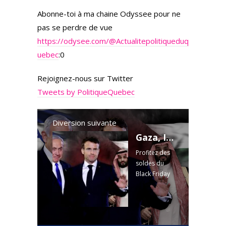
Abonne-toi à ma chaine Odyssee pour ne
pas se perdre de vue
https://odysee.com/
@Actualitepolitiqueduq
uebec
:0
Rejoignez-nous sur Twitter
Tweets by PolitiqueQuebec
Diversion suivante
Gaza, Israël: le règne de l'hypocrisie
Profitez des
soldes du
Black Friday
chez Emma
Matelas!
Pour une
réduction de