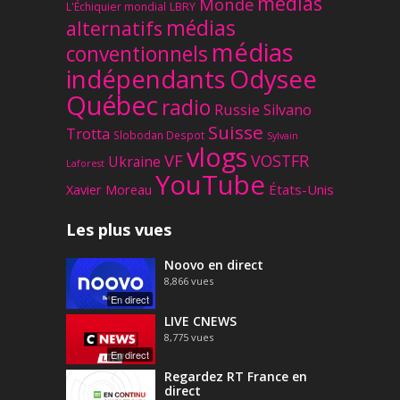
médias
Monde
L'Échiquier mondial
LBRY
médias
alternatifs
médias
conventionnels
Odysee
indépendants
Québec
radio
Russie
Silvano
Suisse
Trotta
Slobodan Despot
Sylvain
vlogs
VF
VOSTFR
Ukraine
Laforest
YouTube
Xavier Moreau
États-Unis
Les plus vues
Noovo en direct
8,866
vues
En direct
LIVE CNEWS
8,775
vues
En direct
Regardez RT France en
direct