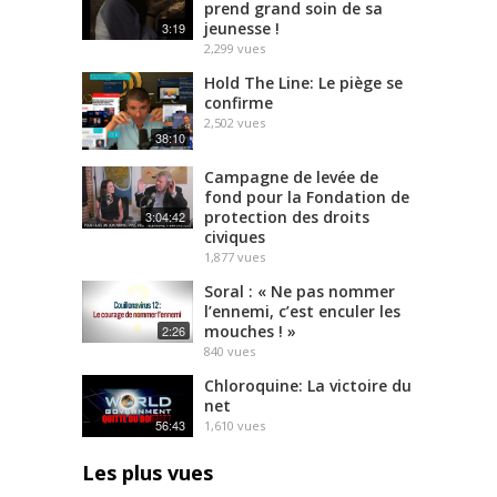
prend grand soin de sa
jeunesse !
3:19
2,299
vues
Hold The Line: Le piège se
confirme
2,502
vues
38:10
Campagne de levée de
fond pour la Fondation de
protection des droits
3:04:42
civiques
1,877
vues
Soral : « Ne pas nommer
l’ennemi, c’est enculer les
mouches ! »
2:26
840
vues
Chloroquine: La victoire du
net
56:43
1,610
vues
Les plus vues