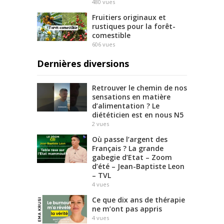
480
vues
Fruitiers originaux et
rustiques pour la forêt-
comestible
606
vues
Dernières diversions
Retrouver le chemin de nos
sensations en matière
d’alimentation ? Le
diététicien est en nous N5
2
vues
Où passe l’argent des
Français ? La grande
gabegie d’Etat – Zoom
d’été – Jean-Baptiste Leon
– TVL
4
vues
Ce que dix ans de thérapie
ne m’ont pas appris
4
vues