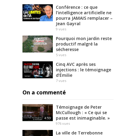
Conférence : ce que
l’intelligence artificielle ne
pourra JAMAIS remplacer –
Jean Gayral
9
vues
Pourquoi mon jardin reste
productif malgré la
sécheresse
5
vues
Cinq AVC après ses
injections : le témoignage
d’Émilie
7
vues
On a commenté
Témoignage de Peter
McCullough : « Ce qui se
passe est inimaginable. »
4:53
976
vues
La ville de Terrebonne