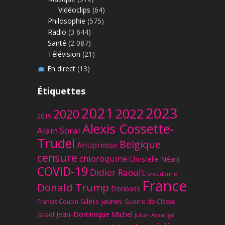
Vidéoclips
(64)
Philosophie
(575)
Radio
(3 644)
Santé
(2 087)
Télévision
(21)
En direct
(13)
Étiquettes
2023
2021
2022
2020
2019
Alexis Cossette-
Alain Soral
Trudel
Belgique
Antipresse
censure
chloroquine
Christelle Néant
COVID-19
Didier Raoult
Dieudonné
France
Donald Trump
Donbass
Gilets jaunes
Francis Cousin
Guerre de Classe
Jean-Dominique Michel
Israël
Julian Assange