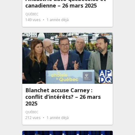
canadienne – 26 mars 2025
QUÉBEC
149
vues
1 année déjà
Blanchet accuse Carney :
conflit d’intérêts? – 26 mars
2025
QUÉBEC
212
vues
1 année déjà