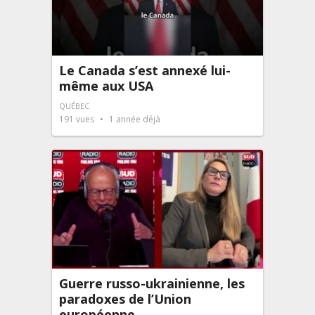
Le Canada s’est annexé lui-
même aux USA
QUÉBEC
191
vues
1 année déjà
Guerre russo-ukrainienne, les
paradoxes de l’Union
européenne