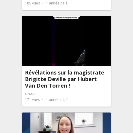
185
vues
1 année déjà
Révélations sur la magistrate
Brigitte Deville par Hubert
Van Den Torren !
FRANCE
171
vues
1 année déjà