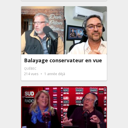
Balayage conservateur en vue
QUÉBEC
214
vues
1 année déjà