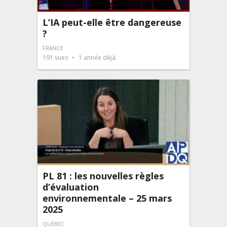
L’IA peut-elle être dangereuse
?
FRANCE
191
vues
1 année déjà
PL 81 : les nouvelles règles
d’évaluation
environnementale – 25 mars
2025
QUÉBEC