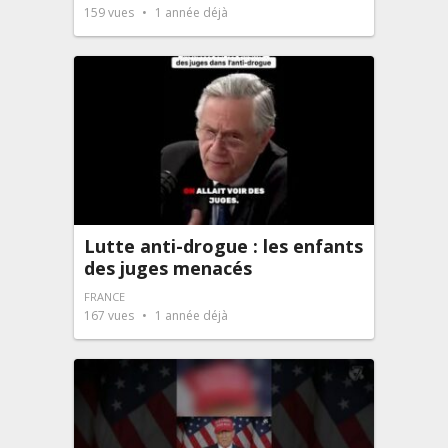
159
vues
1 année déjà
Lutte anti-drogue : les enfants
des juges menacés
FRANCE
167
vues
1 année déjà