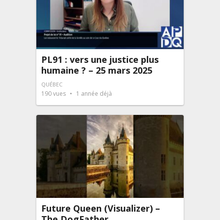
PL91 : vers une justice plus
humaine ? – 25 mars 2025
QUÉBEC
190
vues
1 année déjà
Future Queen (Visualizer) –
The DogFather