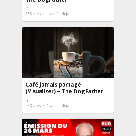
QUÉBEC
255
vues
1 année déjà
Café jamais partagé
(Visualizer) – The DogFather
QUÉBEC
230
vues
1 année déjà