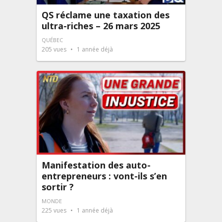
QS réclame une taxation des
ultra-riches – 26 mars 2025
QUÉBEC
205
vues
1 année déjà
Manifestation des auto-
entrepreneurs : vont-ils s’en
sortir ?
MONDE
225
vues
1 année déjà