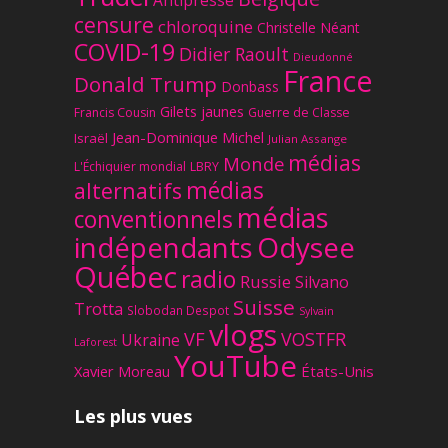
Antipresse
censure
chloroquine
Christelle Néant
COVID-19
Didier Raoult
Dieudonné
France
Donald Trump
Donbass
Gilets jaunes
Francis Cousin
Guerre de Classe
Jean-Dominique Michel
Israël
Julian Assange
médias
Monde
L'Échiquier mondial
LBRY
médias
alternatifs
médias
conventionnels
Odysee
indépendants
Québec
radio
Russie
Silvano
Suisse
Trotta
Slobodan Despot
Sylvain
vlogs
VF
VOSTFR
Ukraine
Laforest
YouTube
Xavier Moreau
États-Unis
Les plus vues