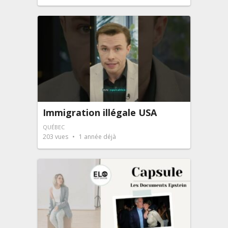
Immigration illégale USA
QUÉBEC
203
vues
1 année déjà