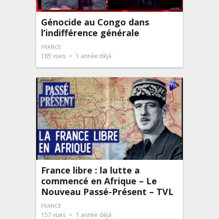
Génocide au Congo dans
l’indifférence générale
FRANCE
185
vues
1 année déjà
France libre : la lutte a
commencé en Afrique – Le
Nouveau Passé-Présent – TVL
FRANCE
157
vues
1 année déjà