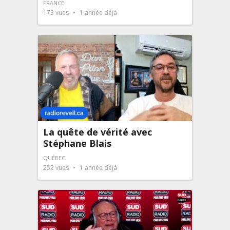
FRANCE
173
vues
1 année déjà
La quête de vérité avec
Stéphane Blais
QUÉBEC
252
vues
1 année déjà