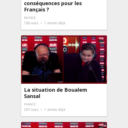
conséquences pour les
Français ?
MONDE
186
vues
1 année déjà
La situation de Boualem
Sansal
FRANCE
207
vues
1 année déjà