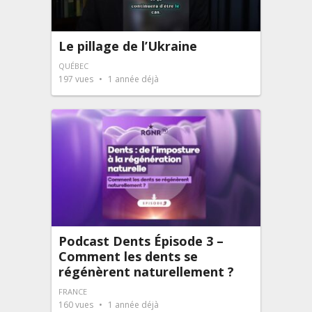
Le pillage de l’Ukraine
QUÉBEC
197
vues
1 année déjà
Podcast Dents Épisode 3 –
Comment les dents se
régénèrent naturellement ?
FRANCE
160
vues
1 année déjà