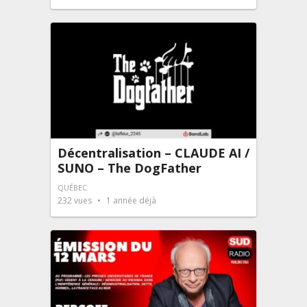
Décentralisation – CLAUDE AI /
SUNO – The DogFather
QUÉBEC
232
vues
1 année déjà