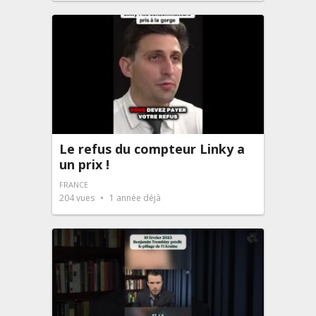
Le refus du compteur Linky a
un prix !
FRANCE
204
vues
1 année déjà