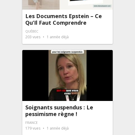
Les Documents Epstein – Ce
Qu’Il Faut Comprendre
QUÉBEC
203
vues
1 année déjà
Soignants suspendus : Le
pessimisme règne !
FRANCE
179
vues
1 année déjà