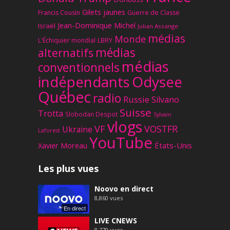
Gilets jaunes
Francis Cousin
Guerre de Classe
Jean-Dominique Michel
Israël
Julian Assange
médias
Monde
L'Échiquier mondial
LBRY
médias
alternatifs
médias
conventionnels
Odysee
indépendants
Québec
radio
Russie
Silvano
Suisse
Trotta
Slobodan Despot
Sylvain
vlogs
VF
VOSTFR
Ukraine
Laforest
YouTube
Xavier Moreau
États-Unis
Les plus vues
Noovo en direct
8,860
vues
En direct
LIVE CNEWS
8,770
vues