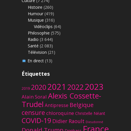
Culture
(7 274)
Histoire
(260)
Humour
(419)
Musique
(316)
Vidéoclips
(64)
Philosophie
(575)
Radio
(3 644)
Santé
(2 083)
Télévision
(21)
En direct
(13)
Étiquettes
2023
2021
2022
2020
2019
Alexis Cossette-
Alain Soral
Trudel
Belgique
Antipresse
censure
chloroquine
Christelle Néant
COVID-19
Didier Raoult
Dieudonné
France
Donald Trump
Donbass