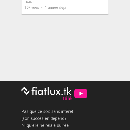
FRANCE
167
vues
1 année déjà
Pas que ce soit sans intérêt
(son succès en dépend)
Ni qu'elle ne relaie du réel