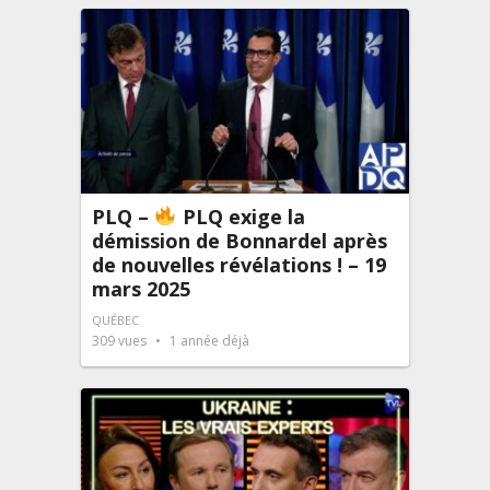
PLQ –
PLQ exige la
démission de Bonnardel après
de nouvelles révélations ! – 19
mars 2025
QUÉBEC
309
vues
1 année déjà