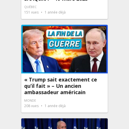
QUÉBEC
151
vues
1 année déjà
« Trump sait exactement ce
qu’il fait » – Un ancien
ambassadeur américain
MONDE
208
vues
1 année déjà