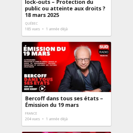
lock-outs – Protection du
public ou atteinte aux droits ?
18 mars 2025
QUÉBEC
185
vues
1 année déjà
Bercoff dans tous ses états –
Émission du 19 mars
FRANCE
204
vues
1 année déjà