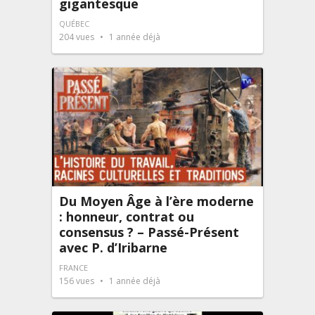
gigantesque
QUÉBEC
204
vues
1 année déjà
Du Moyen Âge à l’ère moderne
: honneur, contrat ou
consensus ? – Passé-Présent
avec P. d’Iribarne
FRANCE
156
vues
1 année déjà