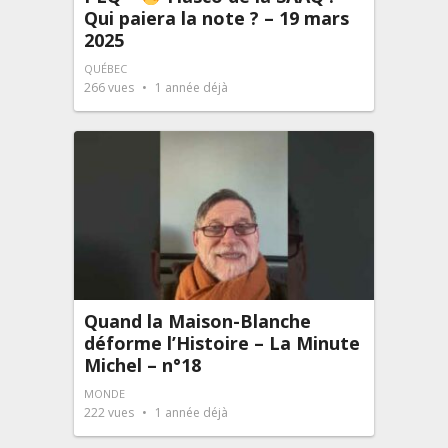
Qui paiera la note ? – 19 mars
2025
QUÉBEC
266
vues
1 année déjà
Quand la Maison-Blanche
déforme l’Histoire – La Minute
Michel – n°18
MONDE
222
vues
1 année déjà