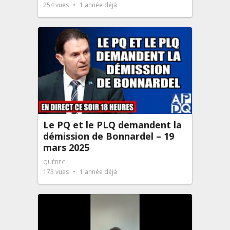
254
vues
1 année déjà
Le PQ et le PLQ demandent la
démission de Bonnardel – 19
mars 2025
QUÉBEC
173
vues
1 année déjà