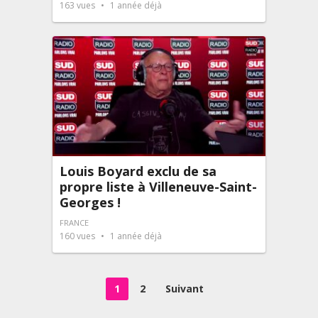
163
vues
1 année déjà
Louis Boyard exclu de sa
propre liste à Villeneuve-Saint-
Georges !
FRANCE
160
vues
1 année déjà
Pagination
1
2
Suivant
des