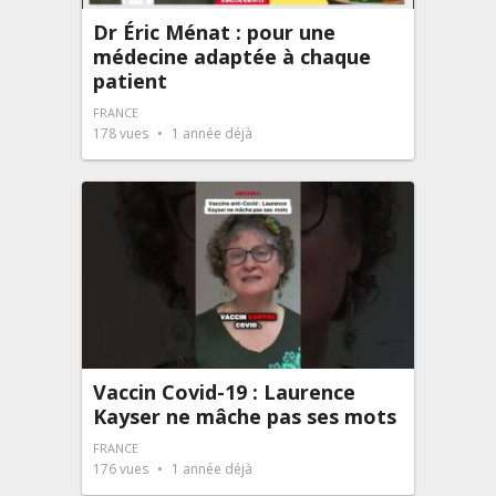
Dr Éric Ménat : pour une
médecine adaptée à chaque
patient
FRANCE
178
vues
1 année déjà
Vaccin Covid-19 : Laurence
Kayser ne mâche pas ses mots
FRANCE
176
vues
1 année déjà