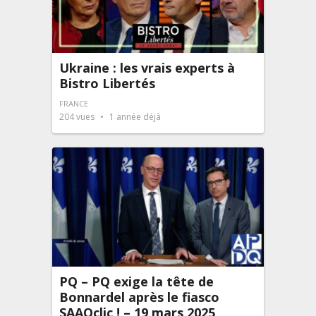
Ukraine : les vrais experts à
Bistro Libertés
FRANCE
204
vues
1 année déjà
PQ – PQ exige la tête de
Bonnardel après le fiasco
SAAQclic ! – 19 mars 2025