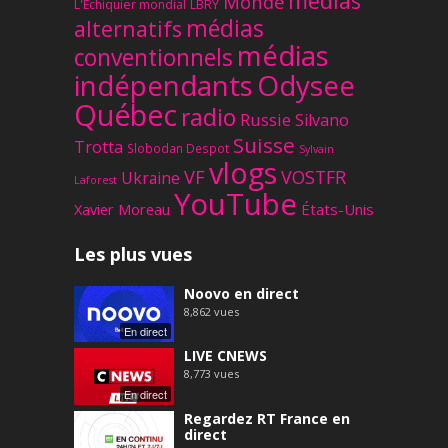
médias
Monde
L'Échiquier mondial
LBRY
médias
alternatifs
médias
conventionnels
Odysee
indépendants
Québec
radio
Russie
Silvano
Suisse
Trotta
Slobodan Despot
Sylvain
vlogs
VF
VOSTFR
Ukraine
Laforest
YouTube
Xavier Moreau
États-Unis
Les plus vues
Noovo en direct
8,862
vues
En direct
LIVE CNEWS
8,773
vues
En direct
Regardez RT France en
direct