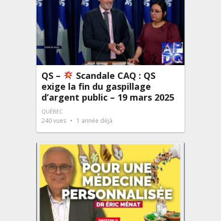
QS –
Scandale CAQ : QS
exige la fin du gaspillage
d’argent public – 19 mars 2025
QUÉBEC
240
vues
1 année déjà