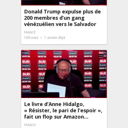
Donald Trump expulse plus de
200 membres d’un gang
vénézuélien vers le Salvador
FRANCE
169
vues
1 année déjà
Le livre d’Anne Hidalgo,
« Résister, le pari de l’espoir »,
fait un flop sur Amazon…
FRANCE