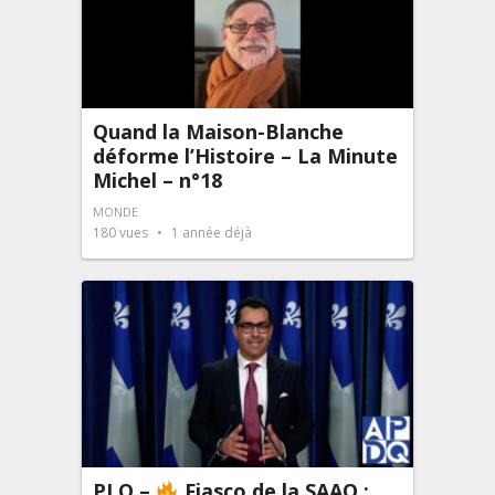
Quand la Maison-Blanche
déforme l’Histoire – La Minute
Michel – n°18
MONDE
180
vues
1 année déjà
PLQ –
Fiasco de la SAAQ :