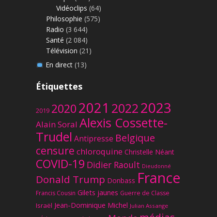
Vidéoclips
(64)
Philosophie
(575)
Radio
(3 644)
Santé
(2 084)
Télévision
(21)
En direct
(13)
Étiquettes
2023
2021
2022
2020
2019
Alexis Cossette-
Alain Soral
Trudel
Belgique
Antipresse
censure
chloroquine
Christelle Néant
COVID-19
Didier Raoult
Dieudonné
France
Donald Trump
Donbass
Gilets jaunes
Francis Cousin
Guerre de Classe
Jean-Dominique Michel
Israël
Julian Assange