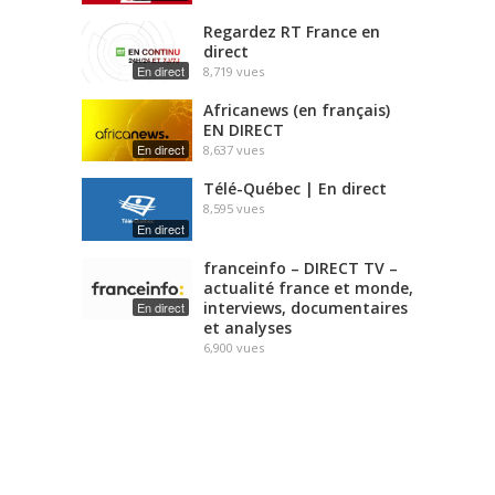
Regardez RT France en
direct
En direct
8,719
vues
Africanews (en français)
EN DIRECT
En direct
8,637
vues
Télé-Québec | En direct
8,595
vues
En direct
franceinfo – DIRECT TV –
actualité france et monde,
interviews, documentaires
En direct
et analyses
6,900
vues