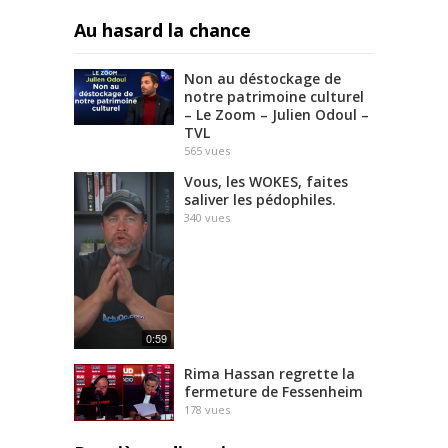
Au hasard la chance
Non au déstockage de
notre patrimoine culturel
– Le Zoom – Julien Odoul –
TVL
565
vues
Vous, les WOKES, faites
saliver les pédophiles.
340
vues
0:59
Rima Hassan regrette la
fermeture de Fessenheim
178
vues