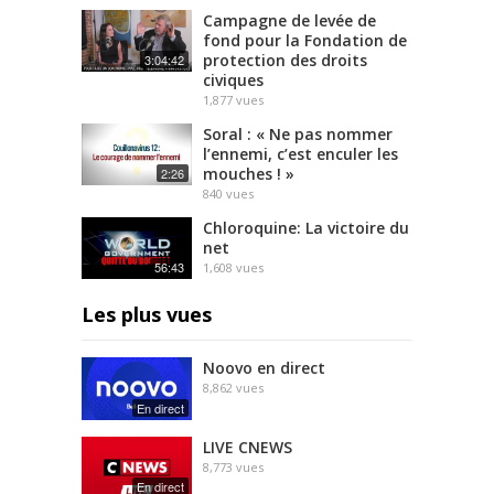
Campagne de levée de
fond pour la Fondation de
protection des droits
3:04:42
civiques
1,877
vues
Soral : « Ne pas nommer
l’ennemi, c’est enculer les
mouches ! »
2:26
840
vues
Chloroquine: La victoire du
net
56:43
1,608
vues
Les plus vues
Noovo en direct
8,862
vues
En direct
LIVE CNEWS
8,773
vues
En direct