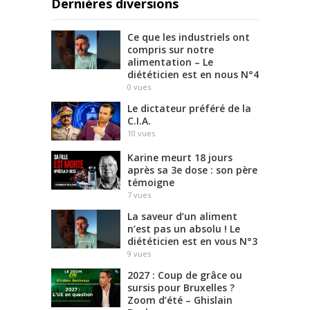
Dernières diversions
Ce que les industriels ont
compris sur notre
alimentation – Le
diététicien est en nous N°4
0
vues
Le dictateur préféré de la
C.I.A.
10
vues
Karine meurt 18 jours
après sa 3e dose : son père
témoigne
7
vues
La saveur d’un aliment
n’est pas un absolu ! Le
diététicien est en vous N°3
9
vues
2027 : Coup de grâce ou
sursis pour Bruxelles ?
Zoom d’été – Ghislain