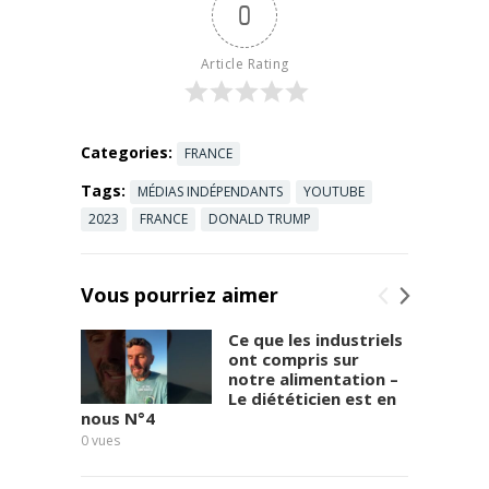
0
l'attribution
terran.html
de la Coupe
La ...
Read
du monde
more
Article Rating
2034 et bien
...
Read more
Categories:
FRANCE
Tags:
MÉDIAS INDÉPENDANTS
YOUTUBE
2023
FRANCE
DONALD TRUMP
Vous pourriez aimer
Ce que les industriels
ont compris sur
notre alimentation –
Le diététicien est en
nous N°4
0
vues