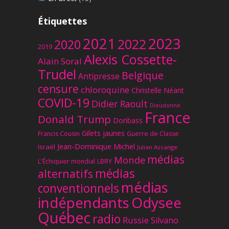
Étiquettes
2023
2021
2022
2020
2019
Alexis Cossette-
Alain Soral
Trudel
Belgique
Antipresse
censure
chloroquine
Christelle Néant
COVID-19
Didier Raoult
Dieudonné
France
Donald Trump
Donbass
Gilets jaunes
Francis Cousin
Guerre de Classe
Jean-Dominique Michel
Israël
Julian Assange
médias
Monde
L'Échiquier mondial
LBRY
médias
alternatifs
médias
conventionnels
Odysee
indépendants
Québec
radio
Russie
Silvano