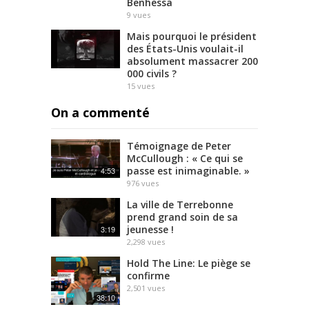
Benhessa
9
vues
Mais pourquoi le président
des États-Unis voulait-il
absolument massacrer 200
000 civils ?
15
vues
On a commenté
Témoignage de Peter
McCullough : « Ce qui se
passe est inimaginable. »
4:53
976
vues
La ville de Terrebonne
prend grand soin de sa
jeunesse !
3:19
2,298
vues
Hold The Line: Le piège se
confirme
2,501
vues
38:10