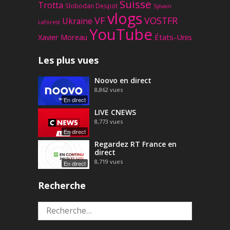
Suisse
Trotta
Slobodan Despot
Sylvain
vlogs
VF
VOSTFR
Ukraine
Laforest
YouTube
Xavier Moreau
États-Unis
Les plus vues
Noovo en direct
8,862
vues
En direct
LIVE CNEWS
8,773
vues
En direct
Regardez RT France en
direct
8,719
vues
En direct
Recherche
Rechercher :