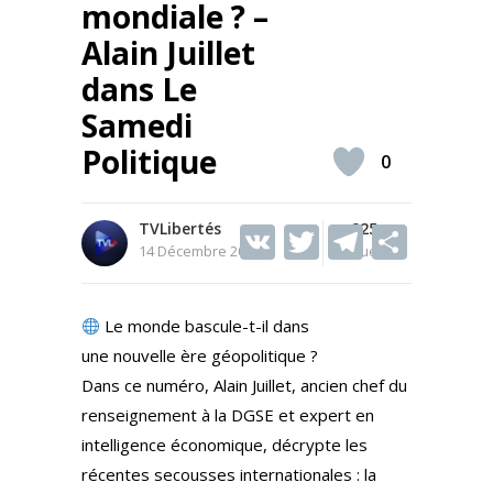
mondiale ? –
Alain Juillet
dans Le
Samedi
Politique
0
TVLibertés
V
T
225
T
S
14 Décembre 2024
Vues
K
w
el
h
itt
e
ar
Le monde bascule-t-il dans
er
gr
e
une nouvelle ère géopolitique ?
a
Dans ce numéro, Alain Juillet, ancien chef du
m
renseignement à la DGSE et expert en
intelligence économique, décrypte les
récentes secousses internationales : la