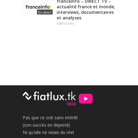
franceinfo – DIRECT TV –
actualité france et monde,
interviews, documentaires
En direct
et analyses
6,895
vues
Pas que ce soit sans intérêt
(son succès en dépend)
Ni qu'elle ne relaie du réel