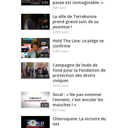
passe est inimaginable. »
4:53
968
vues
La ville de Terrebonne
prend grand soin de sa
jeunesse !
3:19
2,294
vues
Hold The Line: Le piège se
confirme
2,491
vues
38:10
Campagne de levée de
fond pour la Fondation de
protection des droits
3:04:42
civiques
1,873
vues
Soral : « Ne pas nommer
l’ennemi, c’est enculer les
mouches ! »
2:26
837
vues
Chloroquine: La victoire du
net