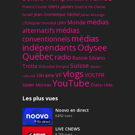
Gilets jaunes
Francis Cousin
Guerre de Classe
Jean-Dominique Michel
Israël
Julian Assange
médias
Monde
L'Échiquier mondial
LBRY
médias
alternatifs
médias
conventionnels
Odysee
indépendants
Québec
radio
Russie
Silvano
Suisse
Trotta
Slobodan Despot
Sylvain
vlogs
VF
VOSTFR
Ukraine
Laforest
YouTube
Xavier Moreau
États-Unis
Les plus vues
Noovo en direct
8,852
vues
En direct
LIVE CNEWS
8,765
vues