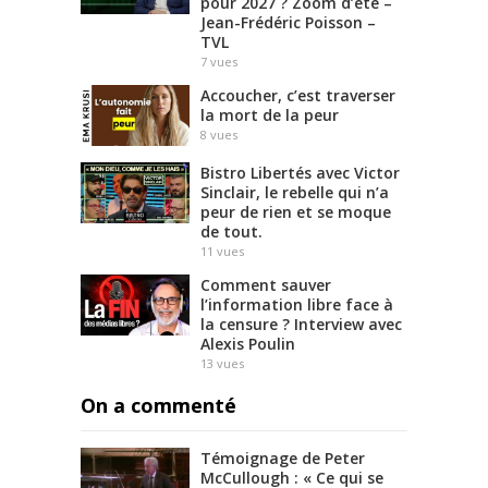
pour 2027 ? Zoom d’été –
Jean-Frédéric Poisson –
TVL
7
vues
Accoucher, c’est traverser
la mort de la peur
8
vues
Bistro Libertés avec Victor
Sinclair, le rebelle qui n’a
peur de rien et se moque
de tout.
11
vues
Comment sauver
l’information libre face à
la censure ? Interview avec
Alexis Poulin
13
vues
On a commenté
Témoignage de Peter
McCullough : « Ce qui se