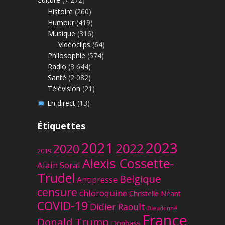
Histoire
(260)
Humour
(419)
Musique
(316)
Vidéoclips
(64)
Philosophie
(574)
Radio
(3 644)
Santé
(2 082)
Télévision
(21)
En direct
(13)
Étiquettes
2023
2021
2022
2020
2019
Alexis Cossette-
Alain Soral
Trudel
Belgique
Antipresse
censure
chloroquine
Christelle Néant
COVID-19
Didier Raoult
Dieudonné
France
Donald Trump
Donbass