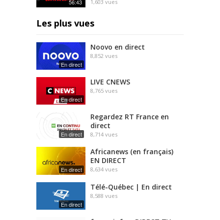
56:43
1,603
vues
Les plus vues
Noovo en direct
8,852
vues
En direct
LIVE CNEWS
8,765
vues
En direct
Regardez RT France en
direct
En direct
8,714
vues
Africanews (en français)
EN DIRECT
En direct
8,634
vues
Télé-Québec | En direct
8,588
vues
En direct