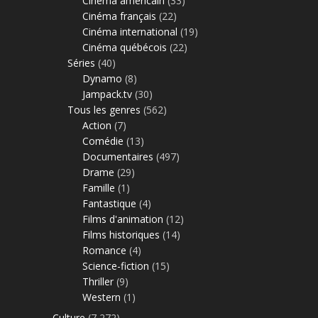
Cinéma américain
(33)
Cinéma français
(22)
Cinéma international
(19)
Cinéma québécois
(22)
Séries
(40)
Dynamo
(8)
Jampack.tv
(30)
Tous les genres
(562)
Action
(7)
Comédie
(13)
Documentaires
(497)
Drame
(29)
Famille
(1)
Fantastique
(4)
Films d'animation
(12)
Films historiques
(14)
Romance
(4)
Science-fiction
(15)
Thriller
(9)
Western
(1)
Culture
(7 272)