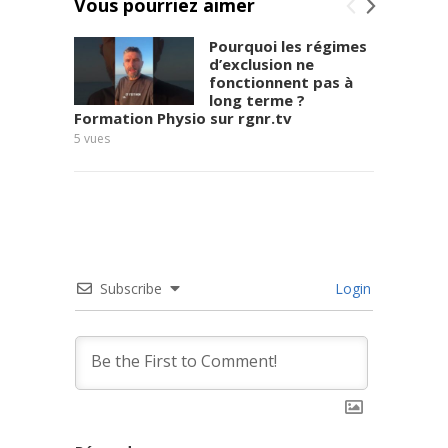
Vous pourriez aimer
découvrir le
parcours "
Pourquoi les régimes
Obésité et
d’exclusion ne
fonctionnent pas à
perte de
long terme ?
poids " ...
Formation Physio sur rgnr.tv
Frédér
Read more
5
vues
7
vues
Subscribe
Login