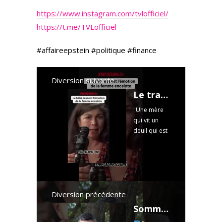
https://www.instagram.com/tvlofficiel/
https://t.me/TVLofficiel
#affaireepstein #politique #finance
Diversion suivante
Le traumatisme maternel in utero : ce que le bébé ressent vraiment.
"Une mère
qui vit un
deuil qui est
très
important
pendant sa
grossesse,
est
traumatisée.
Diversion précédente
Elle est
Sommeil et poids : Le manque de sommeil leptine, ghréline, hormone de croissance vous fait grossir
focalisée sur