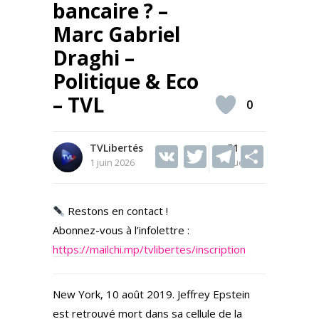
bancaire ? –
Marc Gabriel
Draghi –
Politique & Eco
– TVL
0
TVLibertés
V
T
51
T
S
1 juin 2026
Vues
K
w
el
h
itt
e
ar
Restons en contact !
er
gr
e
Abonnez-vous à l’infolettre :
a
https://mailchi.mp/tvlibertes/inscription
m
New York, 10 août 2019. Jeffrey Epstein
est retrouvé mort dans sa cellule de la