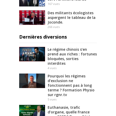
167
vues
Des militants écologistes
aspergent le tableau de la
Joconde.
266
vues
Dernières diversions
Le régime chinois s’en
prend aux riches : fortunes
bloquées, sorties
interdites
4
vues
Pourquoi les régimes
d’exclusion ne
fonctionnent pas à long
terme ? Formation Physio
sur rgnr.tv
5
vues
Euthanasie, trafic
d’organe, quelle France