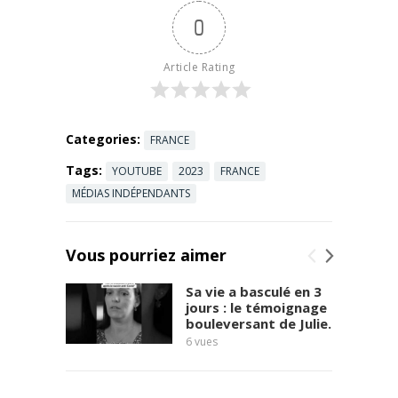
Vérité vous
0
rendra libre
» (éditions
Pierre de
Article Rating
Taillac). Dans
...
Read more
Categories:
FRANCE
Tags:
YOUTUBE
2023
FRANCE
MÉDIAS INDÉPENDANTS
Vous pourriez aimer
Sa vie a basculé en 3
jours : le témoignage
bouleversant de Julie.
6
vues