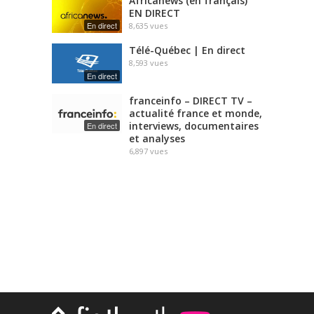
Africanews (en français)
EN DIRECT
En direct
8,635
vues
Télé-Québec | En direct
8,593
vues
En direct
franceinfo – DIRECT TV –
actualité france et monde,
interviews, documentaires
En direct
et analyses
6,897
vues