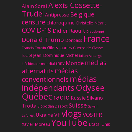
Alexis Cossette-
Alain Soral
Trudel
Belgique
Antipresse
censure
chloroquine
Christelle Néant
COVID-19
Didier Raoult
Dieudonné
France
Donald Trump
Donbass
Gilets jaunes
Francis Cousin
Guerre de Classe
Jean-Dominique Michel
Israël
Julian Assange
médias
Monde
L'Échiquier mondial
LBRY
médias
alternatifs
médias
conventionnels
Odysee
indépendants
Québec
radio
Russie
Silvano
Suisse
Trotta
Slobodan Despot
Sylvain
vlogs
VF
VOSTFR
Ukraine
Laforest
YouTube
Xavier Moreau
États-Unis