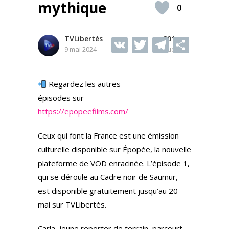
mythique
0
TVLibertés
V
T
301
T
S
9 mai 2024
Vues
K
w
el
h
itt
e
ar
Regardez les autres
er
gr
e
épisodes sur
a
https://epopeefilms.com/
m
Ceux qui font la France est une émission
culturelle disponible sur Épopée, la nouvelle
plateforme de VOD enracinée. L’épisode 1,
qui se déroule au Cadre noir de Saumur,
est disponible gratuitement jusqu’au 20
mai sur TVLibertés.
Carla, jeune reporter de terrain, parcourt