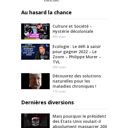
Au hasard la chance
Culture et Société –
Hystérie décoloniale
27:27
665
vues
Ecologie : Le défi à saisir
pour gagner 2022 – Le
Zoom – Philippe Murer –
30:02
TVL
539
vues
Découvrez des solutions
naturelles pour les
maladies chroniques !
113
vues
Dernières diversions
Mais pourquoi le président
des États-Unis voulait-il
absolument massacrer 200