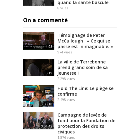
quand la santé bascule.
8
vues
On a commenté
Témoignage de Peter
McCullough : « Ce qui se
passe est inimaginable. »
4:53
974
vues
La ville de Terrebonne
prend grand soin de sa
jeunesse !
3:19
2,298
vues
Hold The Line: Le piège se
confirme
2,498
vues
38:10
Campagne de levée de
fond pour la Fondation de
protection des droits
3:04:42
civiques
1,876
vues