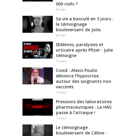
000 civils ?
4
vues
Sa vie a basculé en 3 jours :
le témoignage
bouleversant de Julie.
6
vues
Œdèmes, paralysies et
urticaire après Pfizer : Julie
témoigne
7
vues
Covid : Alexis Poulin
dénonce l’hypocrisie
autour des soignants non
vaccinés
7
vues
Pressions des laboratoires
pharmaceutiques : La HAS
passe à l’attaque !
7
vues
Le témoignage
bouleversant de Céline :