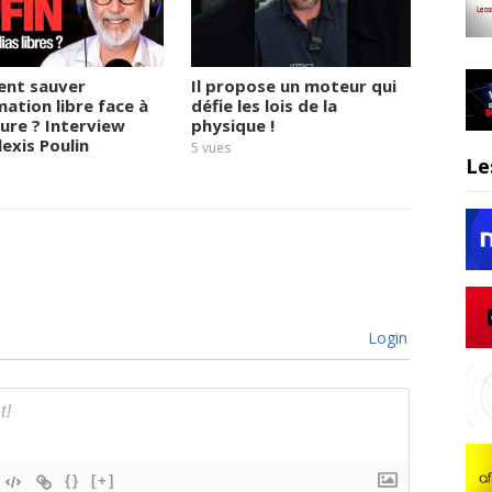
nt sauver
Il propose un moteur qui
Habita
mation libre face à
défie les lois de la
ces er
sure ? Interview
physique !
de vou
lexis Poulin
5
vues
4
vues
Le
Login
{}
[+]