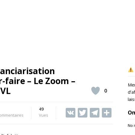
nanciarisation
r-faire – Le Zoom –
Mer
TVL
0
d’a
lai
49
V
T
T
S
On
ommentaires
Vues
K
w
el
h
No r
itt
e
ar