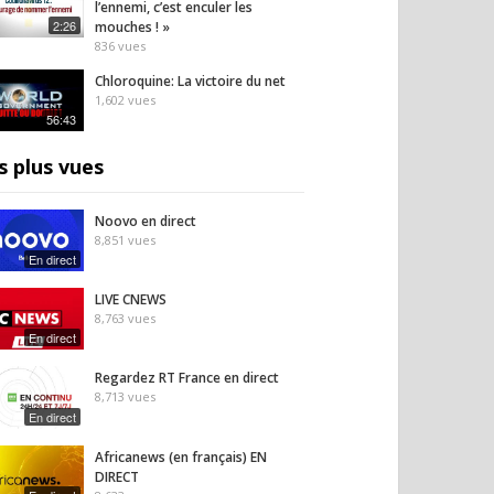
l’ennemi, c’est enculer les
2:26
mouches ! »
836
vues
Chloroquine: La victoire du net
t alternatif : évitez
À 52 ans, elle vit dans un
Habita
1,602
vues
reurs fatales avant
corps de 90 ans : le
ce qu
56:43
s lancer !
témoignage de Céline
avant
Corin
6
vues
s plus vues
12
vues
Noovo en direct
8,851
vues
En direct
LIVE CNEWS
8,763
vues
En direct
Regardez RT France en direct
8,713
vues
En direct
Africanews (en français) EN
DIRECT