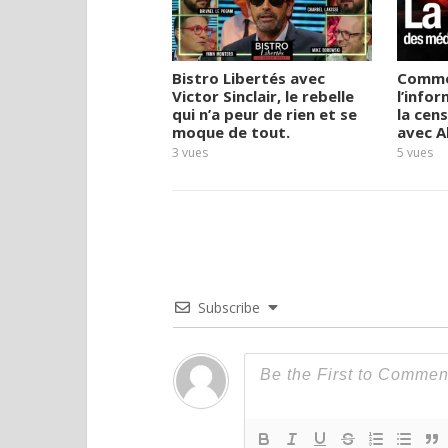
Bistro Libertés avec
Comme
Victor Sinclair, le rebelle
l’infor
qui n’a peur de rien et se
la cen
moque de tout.
avec A
3
vues
5
vues
Subscribe