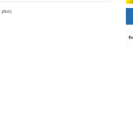
r plus
)