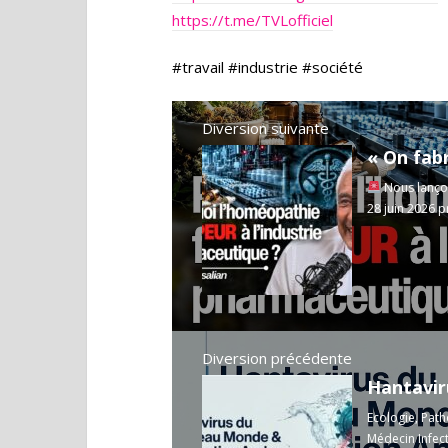
https://t.me/TVLofficiel
#travail #industrie #société
Diversion suivante
Nous lançon
28 juin 2026 pr
Diversion précédente
Ecologie, Path
Médecin Infec