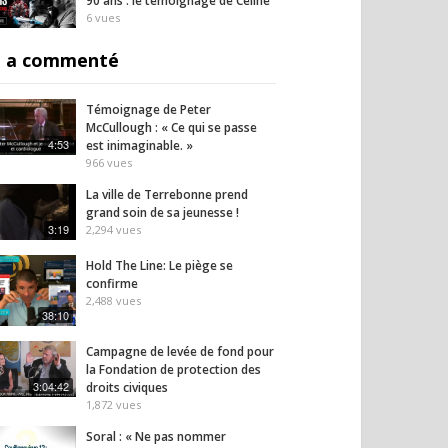
90 ans : le témoignage de Céline
6
vues
 a commenté
Témoignage de Peter
McCullough : « Ce qui se passe
4:53
est inimaginable. »
966
vues
La ville de Terrebonne prend
grand soin de sa jeunesse !
3:19
2,294
vues
Hold The Line: Le piège se
confirme
2,488
vues
38:10
Campagne de levée de fond pour
la Fondation de protection des
3:04:42
droits civiques
1,872
vues
Soral : « Ne pas nommer