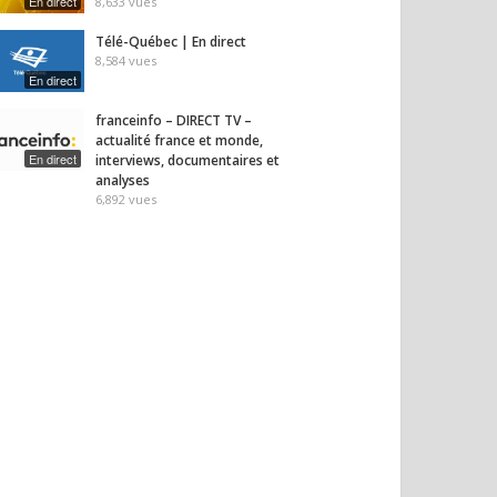
En direct
8,633
vues
Télé-Québec | En direct
8,584
vues
En direct
franceinfo – DIRECT TV –
actualité france et monde,
En direct
interviews, documentaires et
analyses
6,892
vues