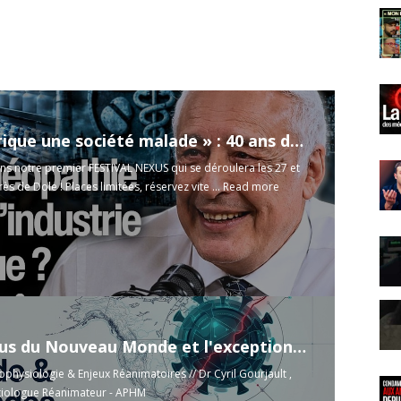
« On fabrique une société malade » : 40 ans de colère d’un médecin homéopathe
s notre premier FESTIVAL NEXUS qui se déroulera les 27 et
ès de Dole ! Places limitées, réservez vite ...
Read more
Hantavirus du Nouveau Monde et l'exception des Andes
ophysiologie & Enjeux Réanimatoires // Dr Cyril Gourjault ,
tiologue Réanimateur - APHM