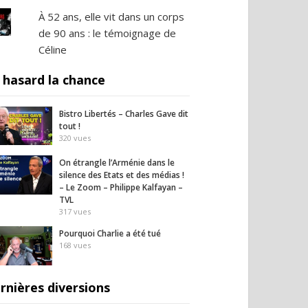
À 52 ans, elle vit dans un corps
de 90 ans : le témoignage de
Céline
 hasard la chance
Bistro Libertés – Charles Gave dit
tout !
320
vues
On étrangle l’Arménie dans le
silence des Etats et des médias !
– Le Zoom – Philippe Kalfayan –
TVL
317
vues
Pourquoi Charlie a été tué
168
vues
rnières diversions