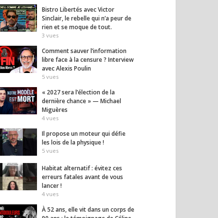
Bistro Libertés avec Victor
Sinclair, le rebelle qui n’a peur de
rien et se moque de tout.
3
vues
Comment sauver l’information
libre face à la censure ? Interview
avec Alexis Poulin
5
vues
« 2027 sera l’élection de la
dernière chance » — Michael
Miguères
4
vues
Il propose un moteur qui défie
les lois de la physique !
5
vues
Habitat alternatif : évitez ces
erreurs fatales avant de vous
lancer !
4
vues
À 52 ans, elle vit dans un corps de