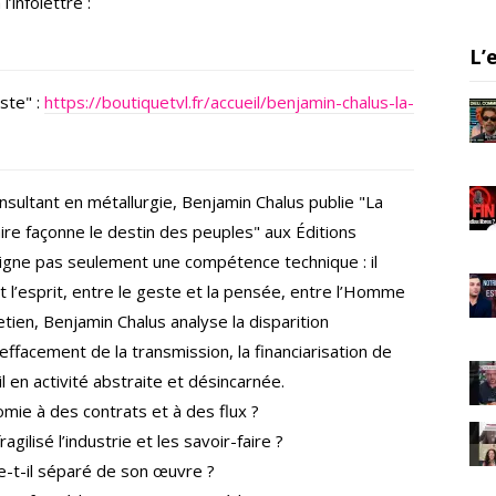
’infolettre :
er
gr
e
a
L’
m
ste" :
https://boutiquetvl.fr/accueil/benjamin-chalus-la-
ultant en métallurgie, Benjamin Chalus publie "La
aire façonne le destin des peuples" aux Éditions
ésigne pas seulement une compétence technique : il
et l’esprit, entre le geste et la pensée, entre l’Homme
etien, Benjamin Chalus analyse la disparition
ffacement de la transmission, la financiarisation de
l en activité abstraite et désincarnée.
omie à des contrats et à des flux ?
agilisé l’industrie et les savoir-faire ?
-t-il séparé de son œuvre ?