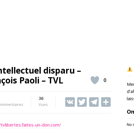
tellectuel disparu –
çois Paoli – TVL
0
Mer
d’a
36
V
T
T
S
lai
ommentaires
Vues
K
w
el
h
On
itt
e
ar
/tvlibertes.faites-un-don.com/
No r
er
gr
e