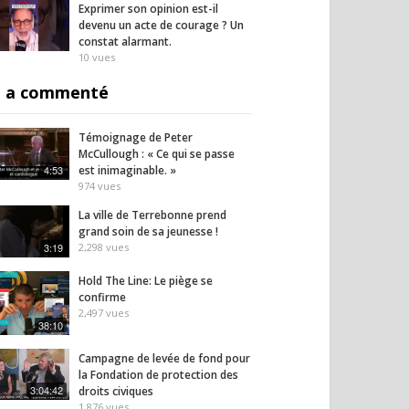
Exprimer son opinion est-il
devenu un acte de courage ? Un
constat alarmant.
10
vues
 a commenté
Témoignage de Peter
McCullough : « Ce qui se passe
4:53
est inimaginable. »
974
vues
La ville de Terrebonne prend
grand soin de sa jeunesse !
3:19
2,298
vues
Hold The Line: Le piège se
confirme
2,497
vues
38:10
Campagne de levée de fond pour
la Fondation de protection des
3:04:42
droits civiques
1,876
vues