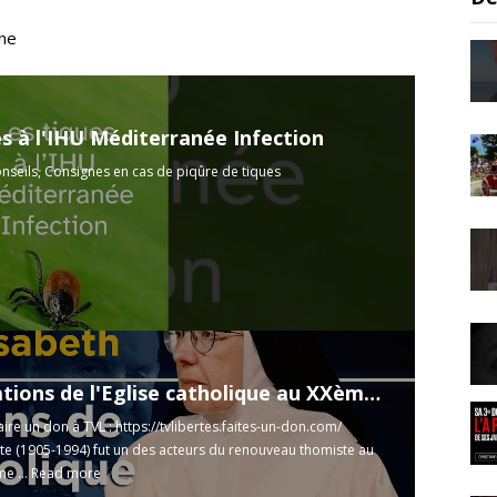
ine
es à l'IHU Méditerranée Infection
nseils, Consignes en cas de piqûre de tiques
Les mutations de l'Eglise catholique au XXème siècle - Le Zoom - Mère Marie-Elisabeth - TVL
aire un don à TVL :
https://tvlibertes.faites-un-don.com/
te (1905-1994) fut un des acteurs du renouveau thomiste au
e ...
Read more