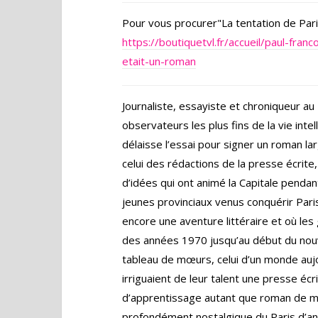
Pour vous procurer"La tentation de Pari
https://boutiquetvl.fr/accueil/paul-fran
etait-un-roman
Journaliste, essayiste et chroniqueur au 
observateurs les plus fins de la vie intel
délaisse l’essai pour signer un roman larg
celui des rédactions de la presse écrite
d’idées qui ont animé la Capitale pendan
jeunes provinciaux venus conquérir Paris
encore une aventure littéraire et où les
des années 1970 jusqu’au début du nouv
tableau de mœurs, celui d’un monde auj
irriguaient de leur talent une presse éc
d’apprentissage autant que roman de mé
profondément nostalgique du Paris d’ant