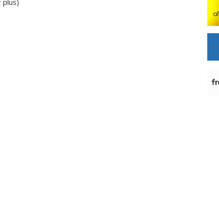
r plus
)