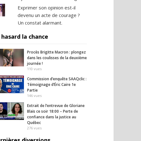
Exprimer son opinion est-il
devenu un acte de courage ?
Un constat alarmant.
 hasard la chance
Procès Brigitte Macron : plongez
dans les coulisses de la deuxième
journée !
110
vues
Commission d’enquête SAAQclic :
Témoignage d’Éric Caire 1e
Partie
146
vues
Extrait de l’entrevue de Gloriane
Blais ce soir 18:00 – Perte de
confiance dans la justice au
Québec
276
vues
rnières diversions