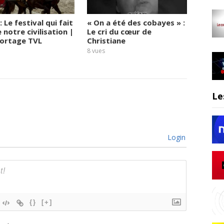
: Le festival qui fait
« On a été des cobayes » :
Infirm
 notre civilisation |
Le cri du cœur de
plus m
ortage TVL
Christiane
troisi
Christ
8
vues
12
vues
Le
Login
{}
[+]