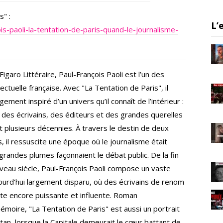
a
s" :
m
L’
cois-paoli-la-tentation-de-paris-quand-le-journalisme-
Figaro Littéraire, Paul-François Paoli est l’un des
lectuelle française. Avec "La Tentation de Paris", il
ement inspiré d’un univers qu’il connaît de l’intérieur :
, des écrivains, des éditeurs et des grandes querelles
t plusieurs décennies. À travers le destin de deux
, il ressuscite une époque où le journalisme était
 grandes plumes façonnaient le débat public. De la fin
eau siècle, Paul-François Paoli compose un vaste
ourd’hui largement disparu, où des écrivains de renom
rite encore puissante et influente. Roman
moire, "La Tentation de Paris" est aussi un portrait
an, lorsque la Capitale demeurait le cœur battant de