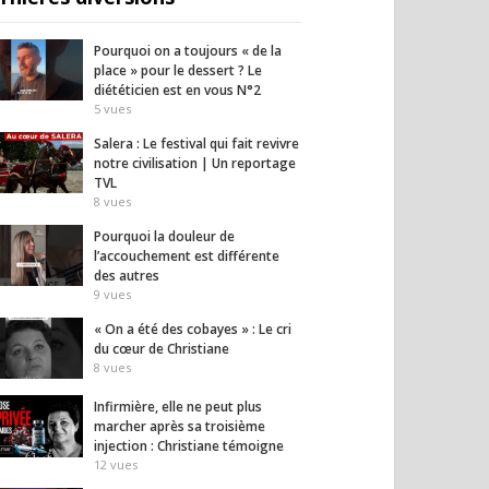
Pourquoi on a toujours « de la
place » pour le dessert ? Le
diététicien est en vous N°2
5
vues
Salera : Le festival qui fait revivre
notre civilisation | Un reportage
TVL
8
vues
Pourquoi la douleur de
l’accouchement est différente
des autres
9
vues
« On a été des cobayes » : Le cri
du cœur de Christiane
8
vues
Infirmière, elle ne peut plus
marcher après sa troisième
injection : Christiane témoigne
12
vues