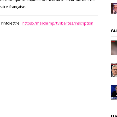
éraire française.
’infolettre :
https://mailchi.mp/tvlibertes/inscription
Au
De