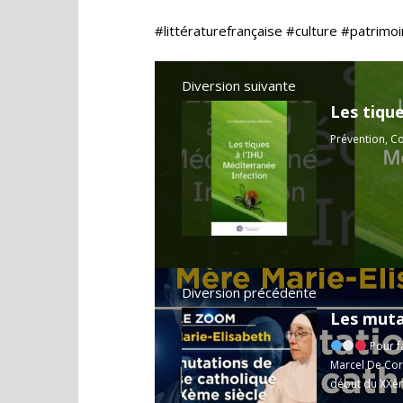
#littératurefrançaise #culture #patrimo
Diversion suivante
Les tiqu
Prévention, Co
Diversion précédente
Pour f
Marcel De Cor
début du XXèm