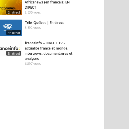
Africanews (en français) EN
DIRECT
En direct
8,635
vues
Télé-Québec | En direct
8,592
vues
En direct
franceinfo – DIRECT TV –
actualité france et monde,
En direct
interviews, documentaires et
analyses
6,897
vues