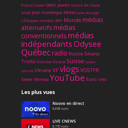
Gilets jaunes
Francis Cousin
Guerre de Classe
Jean-Dominique Michel
Israël
Julian Assange
médias
Monde
L'Échiquier mondial
LBRY
médias
alternatifs
médias
conventionnels
Odysee
indépendants
Québec
radio
Russie
Silvano
Suisse
Trotta
Slobodan Despot
Sylvain
vlogs
VF
VOSTFR
Ukraine
Laforest
YouTube
Xavier Moreau
États-Unis
Les plus vues
Noovo en direct
8,858
vues
En direct
LIVE CNEWS
8,770
vues