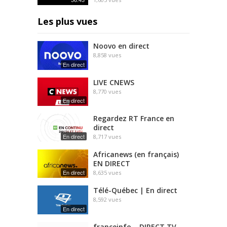
Les plus vues
Noovo en direct
8,858
vues
En direct
LIVE CNEWS
8,770
vues
En direct
Regardez RT France en
direct
En direct
8,717
vues
Africanews (en français)
EN DIRECT
En direct
8,635
vues
Télé-Québec | En direct
8,592
vues
En direct
franceinfo – DIRECT TV –