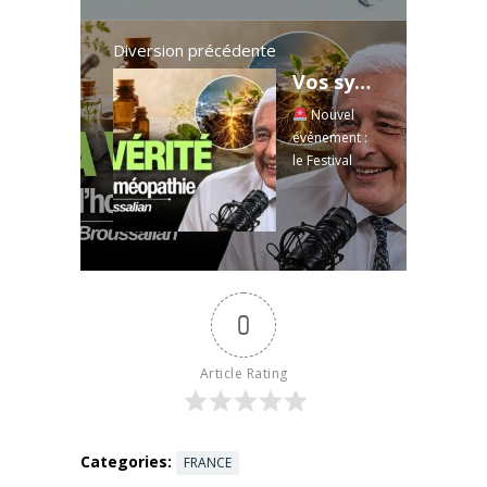
Gourjault ,
Médecin
Infectiologue
Diversion précédente
Réanimateur
Vos symptômes reviennent toujours ? Ce médecin explique enfin pourquoi — Dr Broussalian
- APHM
Nouvel
événement :
le Festival
Nexus arrive
pour la
première
fois en 2026 !
Dates : 27–
28 juin, près
0
de Dole.
Réservez
votre ...
Read
Article Rating
more
Categories:
FRANCE