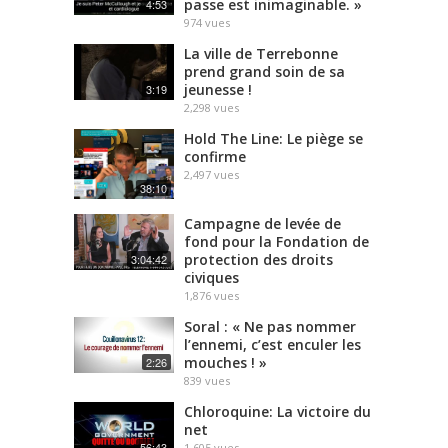
passe est inimaginable. »
4:53
974
vues
La ville de Terrebonne
prend grand soin de sa
jeunesse !
3:19
2,298
vues
Hold The Line: Le piège se
confirme
2,497
vues
38:10
Campagne de levée de
fond pour la Fondation de
protection des droits
3:04:42
civiques
1,876
vues
Soral : « Ne pas nommer
l’ennemi, c’est enculer les
mouches ! »
2:26
839
vues
Chloroquine: La victoire du
net
56:43
1,605
vues