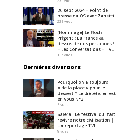
231
vues
20 sept 2024 – Point de
presse du QS avec Zanetti
236
vues
[Hommage] Le Floch
Prigent : La France au
dessus de nos personnes !
– Les Conversations – TVL
157
vues
Dernières diversions
Pourquoi on a toujours
« de la place » pour le
dessert ? Le diététicien est
en vous N°2
5
vues
Salera : Le festival qui fait
revivre notre civilisation |
Un reportage TVL
8
vues