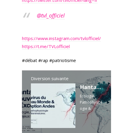
https://twitter.com/tvlofficiel?lang=fr
@tvl_officiel
https://www.instagram.com/tvlofficiel/
https://t.me/TVLofficiel
#débat #rap #patriotisme
Diversion suivante
Hantavirus du Nouveau Monde et l'exception des Andes
Ecologie,
Pathophysiol
ogie &
Enjeux
Réanimatoir
es // Dr Cyril