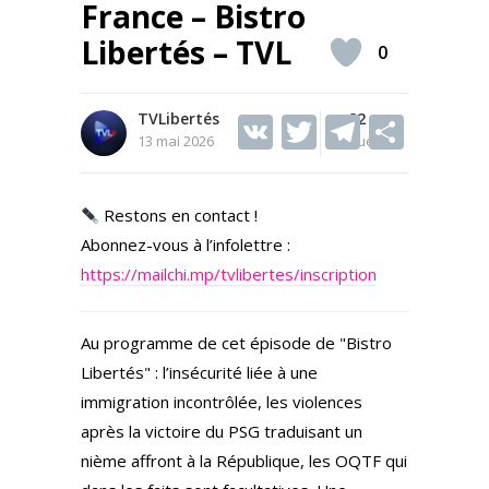
France – Bistro
Libertés – TVL
0
TVLibertés
V
T
82
T
S
13 mai 2026
Vues
K
w
el
h
itt
e
ar
Restons en contact !
er
gr
e
Abonnez-vous à l’infolettre :
a
https://mailchi.mp/tvlibertes/inscription
m
Au programme de cet épisode de "Bistro
Libertés" : l’insécurité liée à une
immigration incontrôlée, les violences
après la victoire du PSG traduisant un
nième affront à la République, les OQTF qui