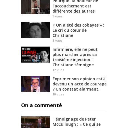
Pourquoi la douleur de
l’accouchement est
différente des autres
9
vues
« On a été des cobayes » :
Le cri du cœur de
Christiane
8
vues
Infirmière, elle ne peut
plus marcher après sa
troisième injection :
Christiane témoigne
12
vues
Exprimer son opinion est-il
devenu un acte de courage
? Un constat alarmant.
10
vues
On a commenté
Témoignage de Peter
McCullough : « Ce qui se