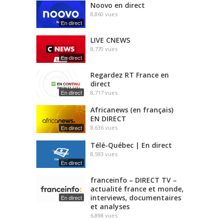
Noovo en direct
8,860
vues
En direct
LIVE CNEWS
8,770
vues
En direct
Regardez RT France en
direct
En direct
8,717
vues
Africanews (en français)
EN DIRECT
En direct
8,636
vues
Télé-Québec | En direct
8,593
vues
En direct
franceinfo – DIRECT TV –
actualité france et monde,
interviews, documentaires
En direct
et analyses
6,898
vues