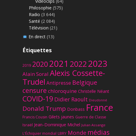
Vidéoclips
(64)
Philosophie
(575)
Radio
(3 644)
Santé
(2 084)
Télévision
(21)
En direct
(13)
Étiquettes
2023
2021
2022
2020
2019
Alexis Cossette-
Alain Soral
Trudel
Belgique
Antipresse
censure
chloroquine
Christelle Néant
COVID-19
Didier Raoult
Dieudonné
France
Donald Trump
Donbass
Gilets jaunes
Francis Cousin
Guerre de Classe
Jean-Dominique Michel
Israël
Julian Assange
médias
Monde
L'Échiquier mondial
LBRY