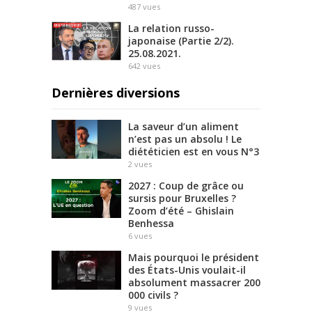
487
vues
La relation russo-
japonaise (Partie 2/2).
25.08.2021.
642
vues
Dernières diversions
La saveur d’un aliment
n’est pas un absolu ! Le
diététicien est en vous N°3
2
vues
2027 : Coup de grâce ou
sursis pour Bruxelles ?
Zoom d’été – Ghislain
Benhessa
6
vues
Mais pourquoi le président
des États-Unis voulait-il
absolument massacrer 200
000 civils ?
9
vues