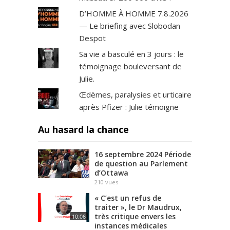
D’HOMME À HOMME 7.8.2026
— Le briefing avec Slobodan
Despot
Sa vie a basculé en 3 jours : le
témoignage bouleversant de
Julie.
Œdèmes, paralysies et urticaire
après Pfizer : Julie témoigne
Au hasard la chance
16 septembre 2024 Période
de question au Parlement
d’Ottawa
210
vues
« C’est un refus de
traiter », le Dr Maudrux,
très critique envers les
10:06
instances médicales