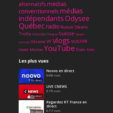
médias
alternatifs
médias
conventionnels
Odysee
indépendants
Québec
radio
Russie
Silvano
Suisse
Trotta
Slobodan Despot
Sylvain
vlogs
VF
VOSTFR
Ukraine
Laforest
YouTube
Xavier Moreau
États-Unis
Les plus vues
Noovo en direct
8,860
vues
En direct
LIVE CNEWS
8,770
vues
En direct
Regardez RT France en
direct
8,717
vues
En direct