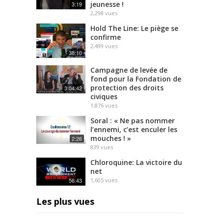
jeunesse !
3:19
2,298
vues
Hold The Line: Le piège se
confirme
2,499
vues
38:10
Campagne de levée de
fond pour la Fondation de
protection des droits
3:04:42
civiques
1,876
vues
Soral : « Ne pas nommer
l’ennemi, c’est enculer les
mouches ! »
2:26
839
vues
Chloroquine: La victoire du
net
56:43
1,605
vues
Les plus vues