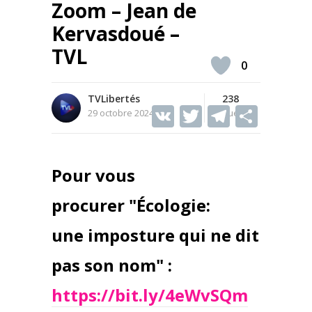
Zoom – Jean de
Kervasdoué –
TVL
0
TVLibertés
238
V
T
T
S
29 octobre 2024
Vues
K
w
el
h
itt
e
ar
Pour vous
er
gr
e
a
procurer "Écologie:
m
une imposture qui ne dit
pas son nom" :
https://bit.ly/4eWvSQm