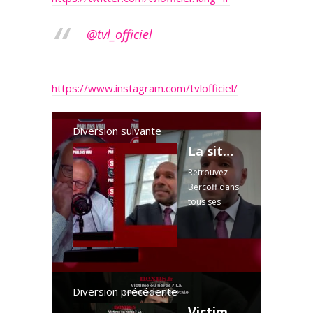
@tvl_officiel
https://www.instagram.com/tvlofficiel/
Diversion suivante
La situation tendue en Guadeloupe et Martinique
Retrouvez
Bercoff dans
tous ses
états avec
André
Bercoff du
lundi au
vendredi de
12h à 14h
Diversion précédente
sur
Victime ou héros ? La nouvelle posture sociétale détaillée par François Soulard