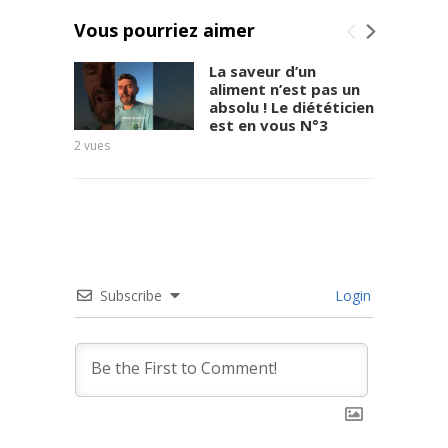
Vous pourriez aimer
La saveur d’un
aliment n’est pas un
absolu ! Le diététicien
est en vous N°3
Benhe
2
vues
6
vues
Subscribe
Login