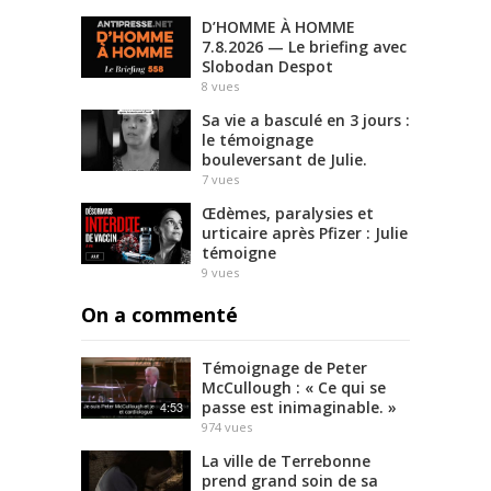
D’HOMME À HOMME
7.8.2026 — Le briefing avec
Slobodan Despot
8
vues
Sa vie a basculé en 3 jours :
le témoignage
bouleversant de Julie.
7
vues
Œdèmes, paralysies et
urticaire après Pfizer : Julie
témoigne
9
vues
On a commenté
Témoignage de Peter
McCullough : « Ce qui se
passe est inimaginable. »
4:53
974
vues
La ville de Terrebonne
prend grand soin de sa