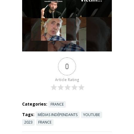
#SudRadio.
Avec Olivier
Serva,
Député de ...
Read more
0
Article Rating
Categories:
FRANCE
Tags:
MÉDIAS INDÉPENDANTS
YOUTUBE
2023
FRANCE