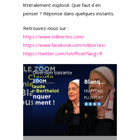
littéralement explosé. Que faut-il en
penser ? Réponse dans quelques instants.
Retrouvez-nous sur :
https://www.tvlibertes.com/
https://www.facebook.com/tvlibertes/
https://twitter.com/tvlofficiel?lang=fr
Diversion suivante
Blanquer vous ment ! - Le Zoom - Claude Meunier-Berthelot - TVL
FRAPPONS
PLUS FORT
.
FAITES UN
DON
https://www.t
vlibertes.co
m/don