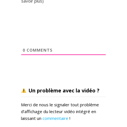
savoir plus
)
y
,
m
a
i
s
q
u
0
COMMENTS
e
l
q
u
e
s
l
Un problème avec la vidéo ?
i
g
Merci de nous le signaler tout problème
n
d’affichage du lecteur vidéo intégré en
e
laissant un
commentaire
!
s
i