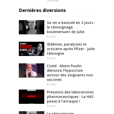
145
vues
e
Dernières diversions
r
a
i
Sa vie a basculé en 3 jours :
e
le témoignage
n
bouleversant de Julie.
4
vues
t
à
Œdèmes, paralysies et
e
urticaire après Pfizer : Julie
x
témoigne
i
5
vues
s
Covid : Alexis Poulin
t
dénonce l’hypocrisie
e
autour des soignants non
vaccinés
r
4
vues
»
Pressions des laboratoires
1
pharmaceutiques : La HAS
9
passe à l’attaque !
5
vues
8
4
Le témoignage