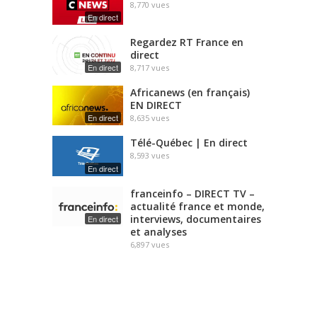
8,770
vues
En direct
Regardez RT France en
direct
En direct
8,717
vues
Africanews (en français)
EN DIRECT
En direct
8,635
vues
Télé-Québec | En direct
8,593
vues
En direct
franceinfo – DIRECT TV –
actualité france et monde,
interviews, documentaires
En direct
et analyses
6,897
vues