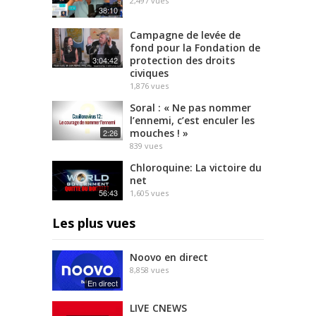
2,497
vues
a
38:10
d
m
Campagne de levée de
o
fond pour la Fondation de
protection des droits
3:04:42
r
civiques
e
1,876
vues
Soral : « Ne pas nommer
l’ennemi, c’est enculer les
mouches ! »
2:26
839
vues
Chloroquine: La victoire du
net
56:43
1,605
vues
Les plus vues
Noovo en direct
8,858
vues
En direct
LIVE CNEWS