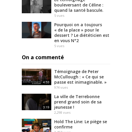
,
bouleversant de Céline :
G
quand la santé bascule.
e
5
vues
o
Pourquoi on a toujours
r
« de la place » pour le
g
dessert ? Le diététicien est
en vous N°2
e
5
vues
O
r
On a commenté
w
e
Témoignage de Peter
l
McCullough : « Ce qui se
l
passe est inimaginable. »
4:53
L
974
vues
e
s
La ville de Terrebonne
prend grand soin de sa
.
jeunesse !
3:19
.
2,298
vues
.
R
Hold The Line: Le piège se
confirme
e