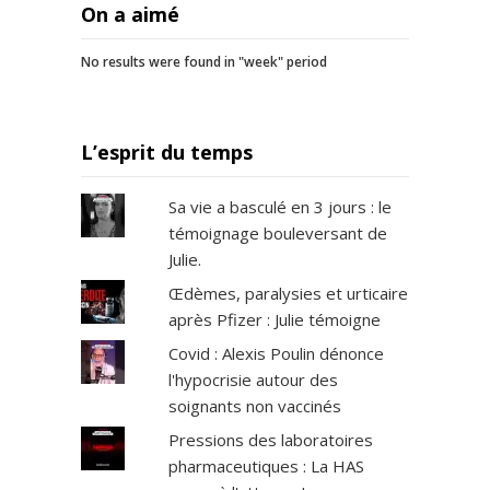
On a aimé
m
p
r
No results were found in "week" period
i
m
é
L’esprit du temps
e
s
e
Sa vie a basculé en 3 jours : le
t
témoignage bouleversant de
d
Julie.
e
u
Œdèmes, paralysies et urticaire
x
après Pfizer : Julie témoigne
p
Covid : Alexis Poulin dénonce
h
l'hypocrisie autour des
o
t
soignants non vaccinés
o
Pressions des laboratoires
g
pharmaceutiques : La HAS
r