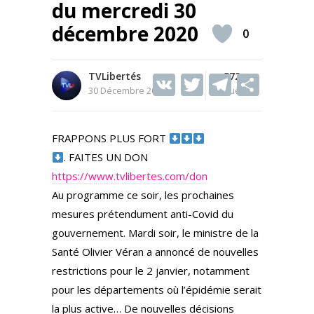
du mercredi 30
décembre 2020
0
TVLibertés
V
T
572
T
S
30 Décembre 2020
Vues
K
w
el
h
itt
e
ar
FRAPPONS PLUS FORT
er
gr
e
. FAITES UN DON
a
https://www.tvlibertes.com/don
m
Au programme ce soir, les prochaines
mesures prétendument anti-Covid du
gouvernement. Mardi soir, le ministre de la
Santé Olivier Véran a annoncé de nouvelles
restrictions pour le 2 janvier, notamment
pour les départements où l’épidémie serait
la plus active… De nouvelles décisions