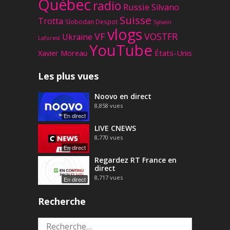
Québec
radio
Russie
Silvano
Suisse
Trotta
Slobodan Despot
Sylvain
vlogs
VF
VOSTFR
Ukraine
Laforest
YouTube
Xavier Moreau
États-Unis
Les plus vues
Noovo en direct
8,858
vues
En direct
LIVE CNEWS
8,770
vues
En direct
Regardez RT France en
direct
8,717
vues
En direct
Recherche
Rechercher :