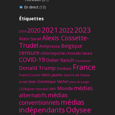
En direct
(13)
Étiquettes
2023
2021
2022
2020
2019
Alexis Cossette-
Alain Soral
Trudel
Belgique
Antipresse
censure
chloroquine
Christelle Néant
COVID-19
Didier Raoult
Dieudonné
France
Donald Trump
Donbass
Gilets jaunes
Francis Cousin
Guerre de Classe
Jean-Dominique Michel
Israël
Julian Assange
médias
Monde
L'Échiquier mondial
LBRY
médias
alternatifs
médias
conventionnels
Odysee
indépendants