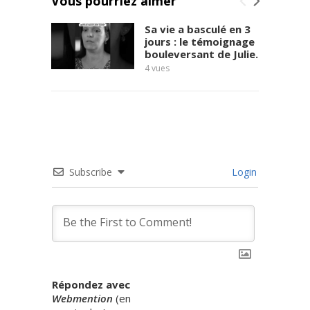
Vous pourriez aimer
v
a
Sa vie a basculé en 3
i
jours : le témoignage
t
bouleversant de Julie.
p
4
vues
a
s
d
e
c
a
m
Subscribe
Login
a
r
a
d
e
O
g
i
Répondez avec
l
Webmention
(
en
v