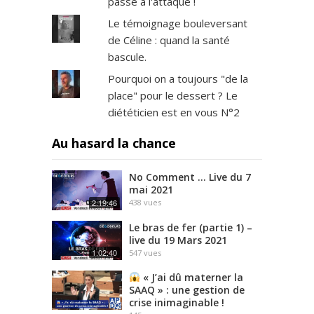
passe à l'attaque !
a
p
Le témoignage bouleversant
h
de Céline : quand la santé
i
bascule.
e
s
Pourquoi on a toujours "de la
m
place" pour le dessert ? Le
a
diététicien est en vous N°2
q
u
Au hasard la chance
i
l
No Comment … Live du 7
l
mai 2021
é
2:19:46
438
vues
e
s
Le bras de fer (partie 1) –
l
live du 19 Mars 2021
1:02:40
’
547
vues
a
« J’ai dû materner la
m
SAAQ » : une gestion de
è
crise inimaginable !
n