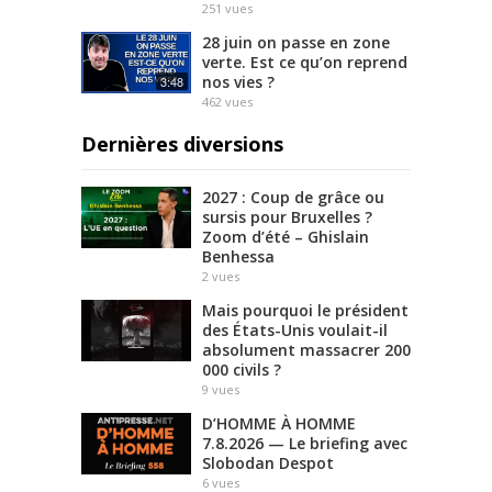
251
vues
e
28 juin on passe en zone
verte. Est ce qu’on reprend
nos vies ?
3:48
462
vues
Dernières diversions
2027 : Coup de grâce ou
sursis pour Bruxelles ?
Zoom d’été – Ghislain
Benhessa
2
vues
Mais pourquoi le président
des États-Unis voulait-il
absolument massacrer 200
000 civils ?
9
vues
D’HOMME À HOMME
7.8.2026 — Le briefing avec
Slobodan Despot
6
vues