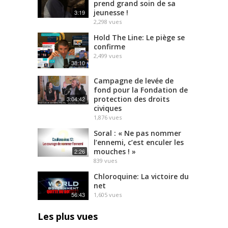
prend grand soin de sa
jeunesse !
3:19
2,298
vues
Hold The Line: Le piège se
confirme
2,499
vues
38:10
Campagne de levée de
fond pour la Fondation de
protection des droits
3:04:42
civiques
1,876
vues
Soral : « Ne pas nommer
l’ennemi, c’est enculer les
mouches ! »
2:26
839
vues
Chloroquine: La victoire du
net
56:43
1,605
vues
Les plus vues