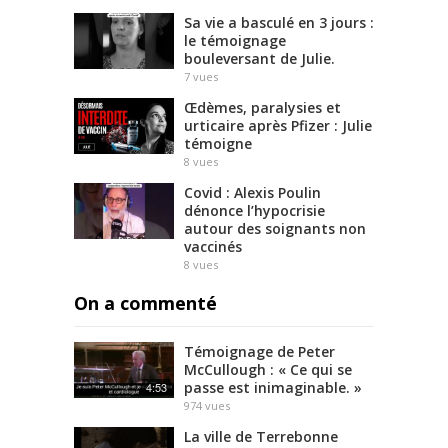
Sa vie a basculé en 3 jours :
le témoignage
bouleversant de Julie.
7
vues
Œdèmes, paralysies et
urticaire après Pfizer : Julie
témoigne
8
vues
Covid : Alexis Poulin
dénonce l’hypocrisie
autour des soignants non
vaccinés
8
vues
On a commenté
Témoignage de Peter
McCullough : « Ce qui se
passe est inimaginable. »
4:53
974
vues
La ville de Terrebonne