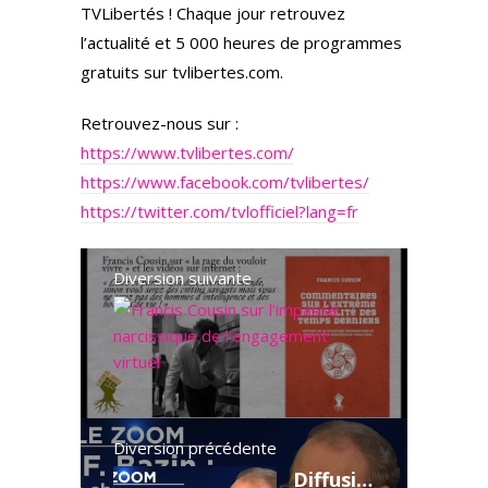
TVLibertés ! Chaque jour retrouvez
l’actualité et 5 000 heures de programmes
gratuits sur tvlibertes.com.
Retrouvez-nous sur :
https://www.tvlibertes.com/
https://www.facebook.com/tvlibertes/
https://twitter.com/tvlofficiel?lang=fr
Diversion suivante
Francis Cou
"
I
l
f
a
Diversion précédente
u
Diffusion hommage – Zoom avec Jean-François Bazin : Le chanoine Kir, la politique en soutane
t