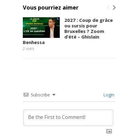
o
Vous pourriez aimer
i
r
2027 : Coup de grâce
v
ou sursis pour
i
Bruxelles ? Zoom
v
d’été – Ghislain
r
Benhessa
e
2
vues
.
"
"
L
i
s
e
Subscribe
Login
z
e
t
p
a
r
t