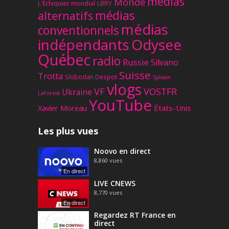
médias
Monde
L'Échiquier mondial
LBRY
médias
alternatifs
médias
conventionnels
Odysee
indépendants
Québec
radio
Russie
Silvano
Suisse
Trotta
Slobodan Despot
Sylvain
vlogs
VF
VOSTFR
Ukraine
Laforest
YouTube
Xavier Moreau
États-Unis
Les plus vues
Noovo en direct
8,860
vues
En direct
LIVE CNEWS
8,770
vues
En direct
Regardez RT France en
direct