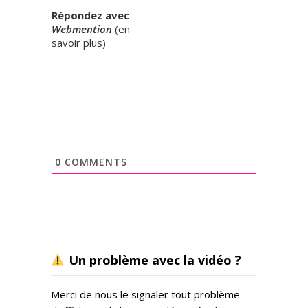
Répondez avec
e
Webmention
(
en
z
savoir plus
)
à
l
a
d
é
c
o
u
v
0
COMMENTS
e
r
t
e
d
u
Un problème avec la vidéo ?
m
o
n
Merci de nous le signaler tout problème
d