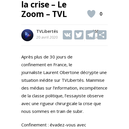
la crise – Le
Zoom – TVL
0
TVLibertés
V
T
668
T
S
20 avril 2020
Vues
K
w
el
h
itt
e
ar
Après plus de 30 jours de
er
gr
e
confinement en France, le
a
journaliste Laurent Obertone décrypte une
m
situation inédite sur TVLibertés. Mainmise
des médias sur l’information, incompétence
de la classe politique, l’essayiste observe
avec une rigueur chirurgicale la crise que
nous sommes en train de subir.
Confinement : évadez-vous avec