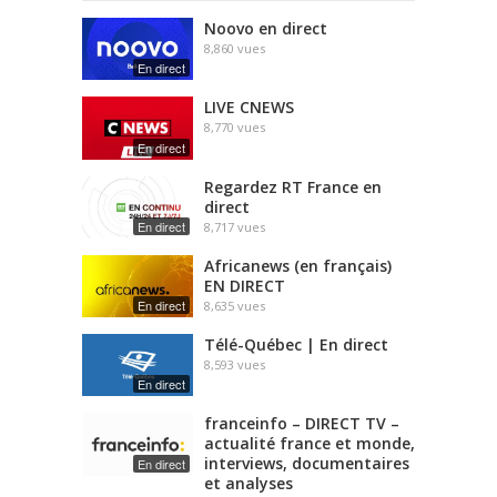
Noovo en direct
8,860
vues
En direct
LIVE CNEWS
8,770
vues
En direct
Regardez RT France en
direct
En direct
8,717
vues
Africanews (en français)
EN DIRECT
En direct
8,635
vues
Télé-Québec | En direct
8,593
vues
En direct
franceinfo – DIRECT TV –
actualité france et monde,
interviews, documentaires
En direct
et analyses