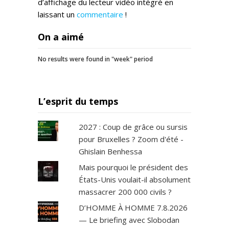
d’affichage du lecteur vidéo intégré en
e
laissant un
commentaire
!
,
s
On a aimé
i
n
No results were found in "week" period
o
n
v
o
L’esprit du temps
u
s
s
2027 : Coup de grâce ou sursis
e
pour Bruxelles ? Zoom d'été -
r
Ghislain Benhessa
e
Mais pourquoi le président des
z
d
États-Unis voulait-il absolument
e
massacrer 200 000 civils ?
s
D’HOMME À HOMME 7.8.2026
c
— Le briefing avec Slobodan
r