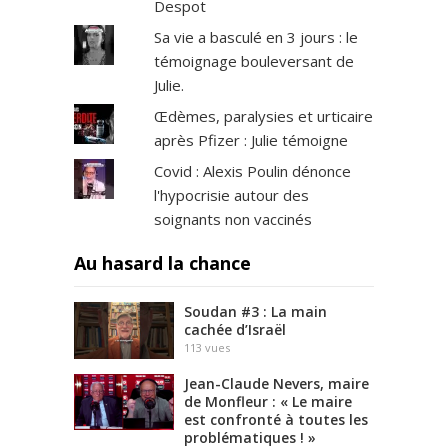
Despot
é
t
Sa vie a basculé en 3 jours : le
i
témoignage bouleversant de
n
Julie.
s
s
Œdèmes, paralysies et urticaire
a
après Pfizer : Julie témoigne
v
Covid : Alexis Poulin dénonce
a
l'hypocrisie autour des
n
t
soignants non vaccinés
s
.
Au hasard la chance
.
.
Soudan #3 : La main
R
cachée d’Israël
e
113
vues
a
Jean-Claude Nevers, maire
d
de Monfleur : « Le maire
m
est confronté à toutes les
o
problématiques ! »
r