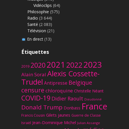
Vidéoclips
(64)
Philosophie
(575)
Radio
(3 644)
Santé
(2 083)
Télévision
(21)
En direct
(13)
Étiquettes
2023
2021
2022
2020
2019
Alexis Cossette-
Alain Soral
Trudel
Belgique
Antipresse
censure
chloroquine
Christelle Néant
COVID-19
Didier Raoult
Dieudonné
France
Donald Trump
Donbass
Gilets jaunes
Francis Cousin
Guerre de Classe
Jean-Dominique Michel
Israël
Julian Assange