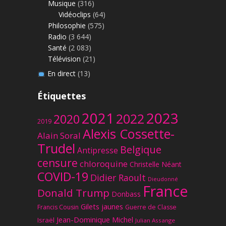
Musique
(316)
Vidéoclips
(64)
Philosophie
(575)
Radio
(3 644)
Santé
(2 083)
Télévision
(21)
En direct
(13)
Étiquettes
2023
2021
2022
2020
2019
Alexis Cossette-
Alain Soral
Trudel
Belgique
Antipresse
censure
chloroquine
Christelle Néant
COVID-19
Didier Raoult
Dieudonné
France
Donald Trump
Donbass
Gilets jaunes
Francis Cousin
Guerre de Classe
Jean-Dominique Michel
Israël
Julian Assange