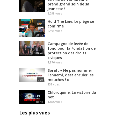
prend grand soin de sa
jeunesse !
3:19
2,298
vues
Hold The Line: Le piège se
confirme
2,498
vues
38:10
Campagne de levée de
fond pour la Fondation de
protection des droits
3:04:42
civiques
1,876
vues
Soral : « Ne pas nommer
l’ennemi, c’est enculer les
mouches ! »
2:26
839
vues
Chloroquine: La victoire du
net
56:43
1,605
vues
Les plus vues