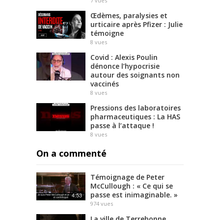
7
vues
Œdèmes, paralysies et
urticaire après Pfizer : Julie
témoigne
8
vues
Covid : Alexis Poulin
dénonce l’hypocrisie
autour des soignants non
vaccinés
8
vues
Pressions des laboratoires
pharmaceutiques : La HAS
passe à l’attaque !
8
vues
On a commenté
Témoignage de Peter
McCullough : « Ce qui se
passe est inimaginable. »
4:53
974
vues
La ville de Terrebonne