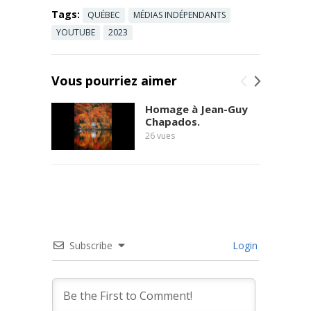
estime la
Tags:
QUÉBEC
MÉDIAS INDÉPENDANTS
crise ...
Read
more
YOUTUBE
2023
Vous pourriez aimer
Homage à Jean-Guy
Chapados.
26
vues
Subscribe
Login