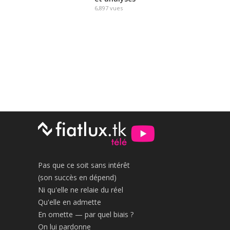
6,897
vues
Pas que ce soit sans intérêt
(son succès en dépend)
Ni qu'elle ne relaie du réel
Qu'elle en admette
En omette — par quel biais ?
On lui pardonne