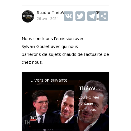
Studio ThéoVox
V
T
309
T
S
26 avril 2024
Vues
K
w
el
h
itt
e
ar
Nous concluons l’émission avec
er
gr
e
Sylvain Goulet avec qui nous
a
parlerons de sujets chauds de l’actualité de
m
chez nous.
Diversion suivante
ThéoVox Actualités - Louis-Olivier Fontaine - 25 avril 2024
Louis-Olivier
Fontaine
vient nous
parler de sa
lettre
ouverte