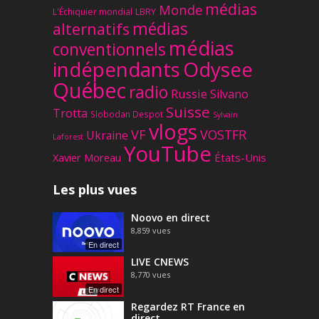
médias
Monde
L'Échiquier mondial
LBRY
médias
alternatifs
médias
conventionnels
Odysee
indépendants
Québec
radio
Russie
Silvano
Suisse
Trotta
Slobodan Despot
Sylvain
vlogs
VF
VOSTFR
Ukraine
Laforest
YouTube
Xavier Moreau
États-Unis
Les plus vues
Noovo en direct
8,859
vues
En direct
LIVE CNEWS
8,770
vues
En direct
Regardez RT France en
direct