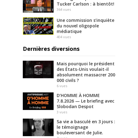
Tucker Carlson : à bientôt!
364
vues
Une commission s’inquiète
du nouvel oligopole
médiatique
404
vues
Dernières diversions
Mais pourquoi le président
des États-Unis voulait-il
absolument massacrer 200
000 civils ?
6
vues
D’HOMME À HOMME
7.8.2026 — Le briefing avec
Slobodan Despot
3
vues
Sa vie a basculé en 3 jours :
le témoignage
bouleversant de Julie.