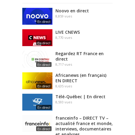
Noovo en direct
8,859
vues
En direct
LIVE CNEWS
8,770
vues
En direct
Regardez RT France en
direct
En direct
8,717
vues
Africanews (en français)
EN DIRECT
En direct
8,635
vues
Télé-Québec | En direct
8,593
vues
En direct
franceinfo – DIRECT TV –
actualité france et monde,
interviews, documentaires
En direct
et analyses