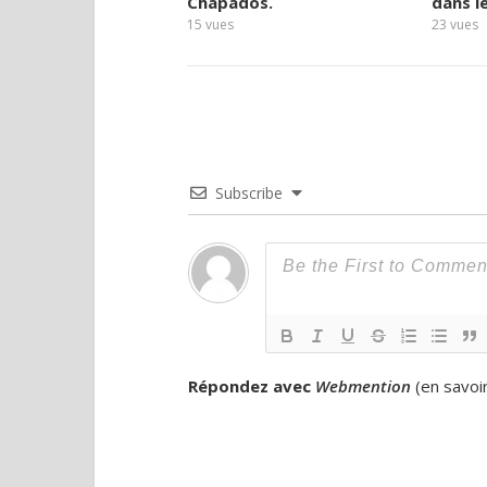
Chapados.
dans l
15
vues
23
vues
Subscribe
Répondez avec
Webmention
(
en savoi