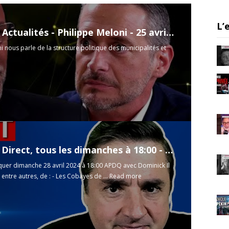
a
m
L’
ThéoVox Actualités - Philippe Meloni - 25 avril 2024
i nous parle de la structure politique des municipalités et
APDQ en Direct, tous les dimanches à 18:00 - 28 avril 2024
uer dimanche 28 avril 2024 à 18:00 APDQ avec Dominick Il
 entre autres, de : - Les Cobayes de ...
Read more