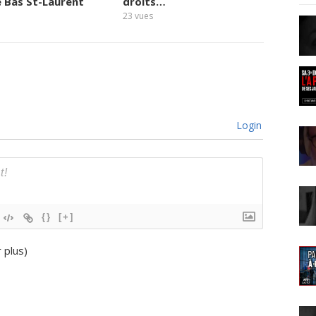
e Bas St-Laurent
droits…
quai
23
vues
21
vues
Login
{}
[+]
r plus
)