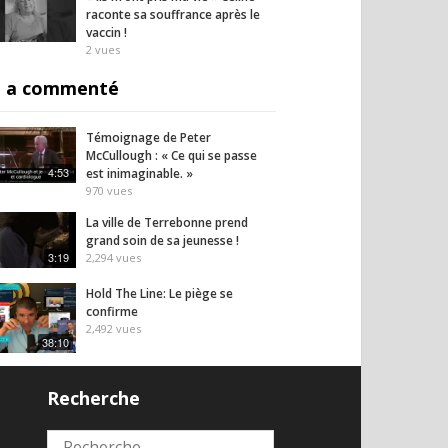
raconte sa souffrance après le
vaccin !
2
vues
 a commenté
Témoignage de Peter
McCullough : « Ce qui se passe
4:53
est inimaginable. »
970
vues
La ville de Terrebonne prend
grand soin de sa jeunesse !
3:19
2,294
vues
Hold The Line: Le piège se
confirme
2,492
vues
38:10
Campagne de levée de fond pour
Recherche
la Fondation de protection des
3:04:42
droits civiques
1,874
vues
2
Rechercher :