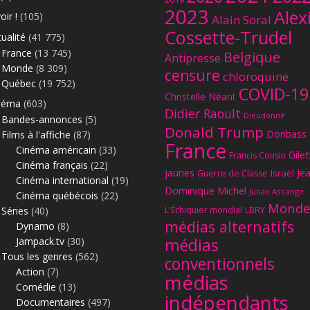
2023
Alex
oir !
(105)
Alain Soral
Cossette-Trudel
ualité
(41 775)
France
(13 745)
Belgique
Antipresse
Monde
(8 309)
censure
chloroquine
Québec
(19 752)
COVID-19
Christelle Néant
néma
(603)
Didier Raoult
Dieudonné
Bandes-annonces
(5)
Le
Donald Trump
Donbass
Films à l'affiche
(87)
France
Cinéma américain
(33)
Gilet
Francis Cousin
Cinéma français
(22)
jaunes
Je
Israël
Guerre de Classe
Cinéma international
(19)
Dominique Michel
Julian Assange
Cinéma québécois
(22)
Monde
Séries
(40)
L'Échiquier mondial
LBRY
médias alternatifs
Dynamo
(8)
Jampack.tv
(30)
médias
Tous les genres
(562)
conventionnels
Action
(7)
médias
Comédie
(13)
indépendants
Documentaires
(497)