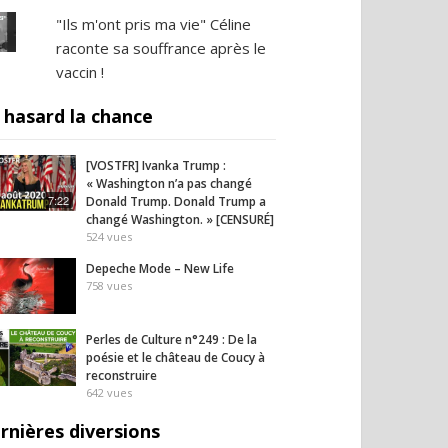
"Ils m'ont pris ma vie" Céline
raconte sa souffrance après le
vaccin !
 hasard la chance
[VOSTFR] Ivanka Trump :
« Washington n’a pas changé
7:22
Donald Trump. Donald Trump a
changé Washington. » [CENSURÉ]
524
vues
Depeche Mode – New Life
758
vues
Perles de Culture n°249 : De la
poésie et le château de Coucy à
reconstruire
642
vues
rnières diversions
il homme au bout du
L’Iran lance un message
Fauci