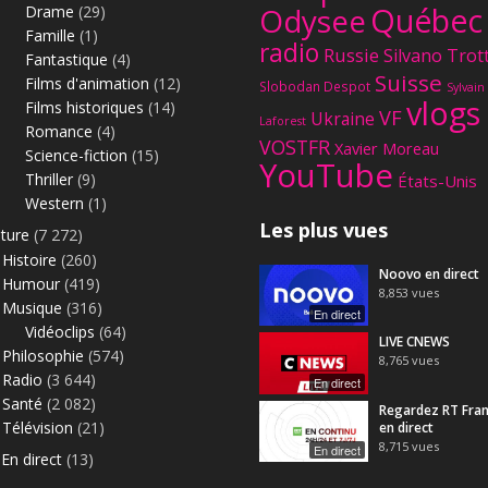
Québec
Odysee
Drame
(29)
Famille
(1)
radio
Russie
Silvano Trot
Fantastique
(4)
Suisse
Films d'animation
(12)
Slobodan Despot
Sylvain
vlogs
Films historiques
(14)
VF
Ukraine
Laforest
Romance
(4)
VOSTFR
Xavier Moreau
Science-fiction
(15)
YouTube
Thriller
(9)
États-Unis
Western
(1)
Les plus vues
lture
(7 272)
Histoire
(260)
Noovo en direct
Humour
(419)
8,853
vues
Musique
(316)
En direct
Vidéoclips
(64)
LIVE CNEWS
Philosophie
(574)
8,765
vues
Radio
(3 644)
En direct
Santé
(2 082)
Regardez RT Fra
Télévision
(21)
en direct
8,715
vues
En direct
En direct
(13)