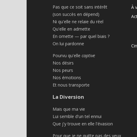
Pas que ce soit sans intérêt
À v
(son succès en dépend)
Act
Ni qu'elle ne relaie du réel
Qu'elle en admette
En omette — par quel biais ?
On lui pardonne
Ci
Pourvu qu'elle
captive
Nos désirs
Nos peurs
Nos émotions
Et nous transporte
La Diversion
Mais que ma vie
Lui semble d'un tel ennui
Que j'y trouve en elle l'évasion
Pour que je ne quitte pas des yeux