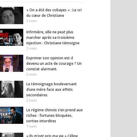
inquiétant
39
vues
28
vues
« On a été des cobayes » : Le cri
du cœur de Christiane
2
vues
Infirmière, elle ne peut plus
marcher après sa troisième
injection : Christiane témoigne
2
vues
Exprimer son opinion est-il
devenu un acte de courage ? Un
constat alarmant.
2
vues
Le témoignage bouleversant
d’une mère face aux effets
secondaires.
2
vues
Le régime chinois s’en prend aux
riches : fortunes bloquées,
sorties interdites
7
vues
« Ils m’ont pris ma vie » Céline