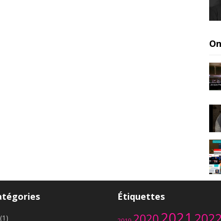
On
atégories
Étiquettes
2021
202
2020
(1)
2019