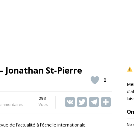
– Jonathan St-Pierre
0
Mer
d’a
293
V
T
T
S
lai
ommentaires
Vues
K
w
el
h
On
itt
e
ar
vue de l’actualité à l’échelle internationale.
No r
er
gr
e