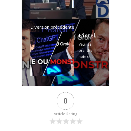
comptes —
ministre,
réseau ou
FMOQ — et
que vaut le «
Diversion précédente
15 % » ...
L’intelligence artificielle : génie éveillé ou monstre endormi ? | ThéoVox Actualités
Read more
Veuillez
prendre
note que
vous pouvez
toujours
regarder
l’intégralité
de chacune
de nos
0
émissions
sur les
chaînes et
Article Rating
les médias
suivants :
Notre site ...