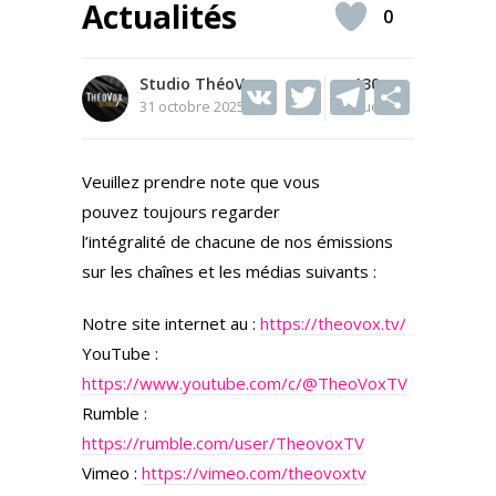
Actualités
0
Studio ThéoVox
V
T
130
T
S
31 octobre 2025
Vues
K
w
el
h
itt
e
ar
Veuillez prendre note que vous
er
gr
e
pouvez toujours regarder
a
l’intégralité de chacune de nos émissions
m
sur les chaînes et les médias suivants :
Notre site internet au :
https://theovox.tv/
YouTube :
https://www.youtube.com/c/@TheoVoxTV
Rumble :
https://rumble.com/user/TheovoxTV
Vimeo :
https://vimeo.com/theovoxtv