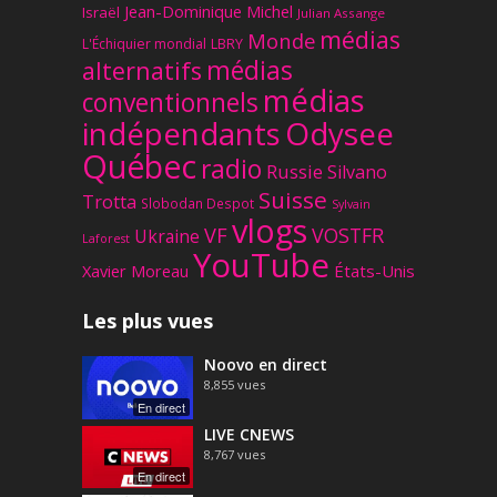
Jean-Dominique Michel
Israël
Julian Assange
médias
Monde
L'Échiquier mondial
LBRY
médias
alternatifs
médias
conventionnels
Odysee
indépendants
Québec
radio
Russie
Silvano
Suisse
Trotta
Slobodan Despot
Sylvain
vlogs
VF
VOSTFR
Ukraine
Laforest
YouTube
Xavier Moreau
États-Unis
Les plus vues
Noovo en direct
8,855
vues
En direct
LIVE CNEWS
8,767
vues
En direct