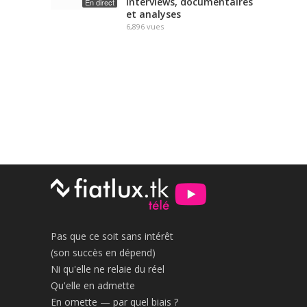
interviews, documentaires
En direct
et analyses
6,896
vues
Pas que ce soit sans intérêt
(son succès en dépend)
Ni qu'elle ne relaie du réel
Qu'elle en admette
En omette — par quel biais ?