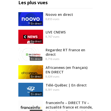
Les plus vues
Noovo en direct
8,855
vues
En direct
LIVE CNEWS
8,767
vues
En direct
Regardez RT France en
direct
En direct
8,716
vues
Africanews (en français)
EN DIRECT
En direct
8,634
vues
Télé-Québec | En direct
8,591
vues
En direct
franceinfo – DIRECT TV –
actualité france et monde,