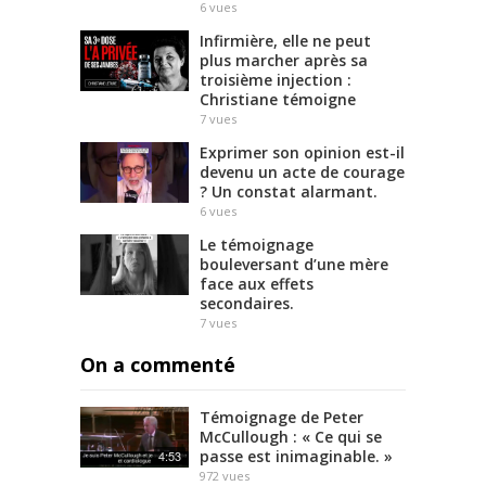
6
vues
Infirmière, elle ne peut
plus marcher après sa
troisième injection :
Christiane témoigne
7
vues
Exprimer son opinion est-il
devenu un acte de courage
? Un constat alarmant.
6
vues
Le témoignage
bouleversant d’une mère
face aux effets
secondaires.
7
vues
On a commenté
Témoignage de Peter
McCullough : « Ce qui se
passe est inimaginable. »
4:53
972
vues