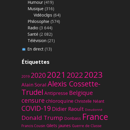
Humour
(419)
Musique
(316)
Vidéoclips
(64)
Philosophie
(574)
Radio
(3 644)
Santé
(2 082)
Télévision
(21)
En direct
(13)
Étiquettes
2023
2021
2022
2020
2019
Alexis Cossette-
Alain Soral
Trudel
Belgique
Antipresse
censure
chloroquine
Christelle Néant
COVID-19
Didier Raoult
Dieudonné
France
Donald Trump
Donbass
Gilets jaunes
Francis Cousin
Guerre de Classe