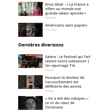
Driss Ghali : « La France a
offert au monde une
grande valeur ajoutée »
414
vues
Américains sans-papiers
176
vues
Dernières diversions
Salera : Le festival qui fait
revivre notre civilisation |
Un reportage TVL
4
vues
Pourquoi la douleur de
l’accouchement est
différente des autres
6
vues
« On a été des cobayes » :
Le cri du cœur de
Christiane