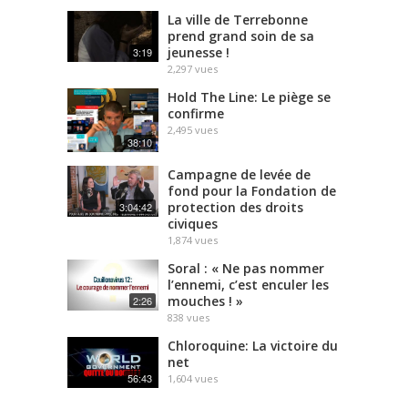
La ville de Terrebonne
prend grand soin de sa
jeunesse !
3:19
2,297
vues
Hold The Line: Le piège se
confirme
2,495
vues
38:10
Campagne de levée de
fond pour la Fondation de
protection des droits
3:04:42
civiques
1,874
vues
Soral : « Ne pas nommer
l’ennemi, c’est enculer les
mouches ! »
2:26
838
vues
Chloroquine: La victoire du
net
56:43
1,604
vues