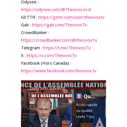
Odysee :
https://odysee.com/@Theovox.tv:d
GETTR :
https://gettr.com/user/theovoxtv
Gab :
https://gab.com/TheovoxTv
CrowdBunker :
https://crowdbunker.com/@theovoxTv
Telegram :
https://t.me/TheovoxTv
X :
https://x.com/TheovoxTv
Facebook (Hors Canada) :
https://www.facebook.com/theovox.tv
Diversion suivante
Qualité vs Délais : qui trompe qui ?
Accès rapide
ou qualité
réelle ? Qui
rend des