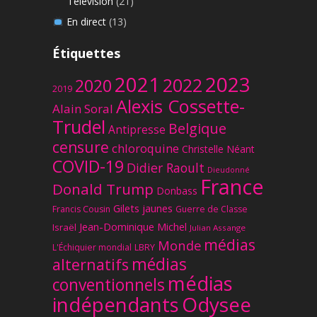
Télévision
(21)
En direct
(13)
Étiquettes
2023
2021
2022
2020
2019
Alexis Cossette-
Alain Soral
Trudel
Belgique
Antipresse
censure
chloroquine
Christelle Néant
COVID-19
Didier Raoult
Dieudonné
France
Donald Trump
Donbass
Gilets jaunes
Francis Cousin
Guerre de Classe
Jean-Dominique Michel
Israël
Julian Assange
médias
Monde
L'Échiquier mondial
LBRY
médias
alternatifs
médias
conventionnels
Odysee
indépendants