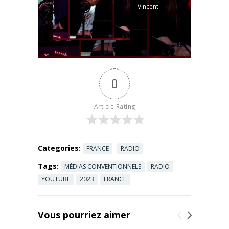
Vincent
Desportes
Retrouvez
André
Bercoff dans
Bercoff dans
tous ses
0
états le
vendredi 12h
à 13h sur
Article Rating
#SudRadio.
Abonnez-
vous pour
plus ...
Read
Categories:
FRANCE
RADIO
more
Tags:
MÉDIAS CONVENTIONNELS
RADIO
YOUTUBE
2023
FRANCE
Vous pourriez aimer