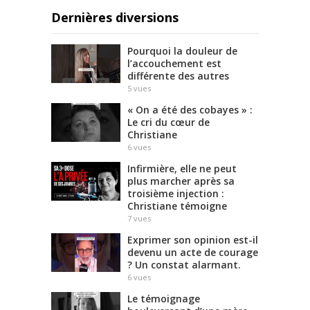
Dernières diversions
Pourquoi la douleur de
l’accouchement est
différente des autres
5
vues
« On a été des cobayes » :
Le cri du cœur de
Christiane
6
vues
Infirmière, elle ne peut
plus marcher après sa
troisième injection :
Christiane témoigne
7
vues
Exprimer son opinion est-il
devenu un acte de courage
? Un constat alarmant.
6
vues
Le témoignage