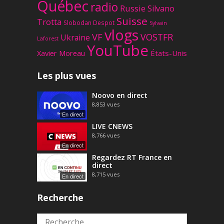
Québec
radio
Russie
Silvano
Suisse
Trotta
Slobodan Despot
Sylvain
vlogs
VF
VOSTFR
Ukraine
Laforest
YouTube
Xavier Moreau
États-Unis
Les plus vues
Noovo en direct
8,853
vues
En direct
LIVE CNEWS
8,766
vues
En direct
Regardez RT France en
direct
8,715
vues
En direct
Recherche
Rechercher :