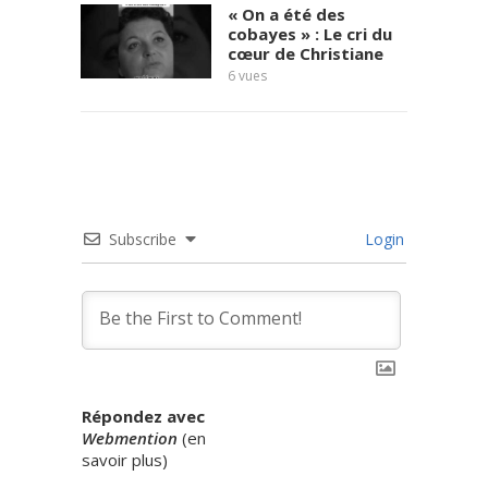
« On a été des
cobayes » : Le cri du
cœur de Christiane
6
vues
témoi
7
vues
Subscribe
Login
Répondez avec
Webmention
(
en
savoir plus
)