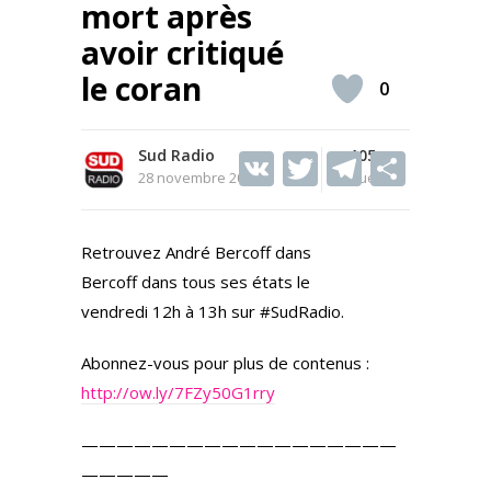
mort après
avoir critiqué
le coran
0
Sud Radio
V
T
105
T
S
28 novembre 2025
Vues
K
w
el
h
itt
e
ar
Retrouvez André Bercoff dans
er
gr
e
Bercoff dans tous ses états le
a
vendredi 12h à 13h sur #SudRadio.
m
Abonnez-vous pour plus de contenus :
http://ow.ly/7FZy50G1rry
——————————————————
—————