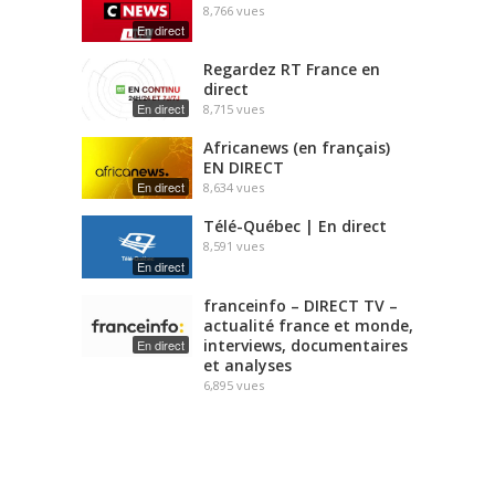
8,766
vues
En direct
Regardez RT France en
direct
En direct
8,715
vues
Africanews (en français)
EN DIRECT
En direct
8,634
vues
Télé-Québec | En direct
8,591
vues
En direct
franceinfo – DIRECT TV –
actualité france et monde,
interviews, documentaires
En direct
et analyses
6,895
vues