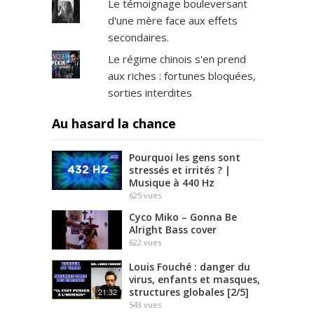
Le témoignage bouleversant
d'une mère face aux effets
secondaires.
Le régime chinois s'en prend
aux riches : fortunes bloquées,
sorties interdites
Au hasard la chance
Pourquoi les gens sont
stressés et irrités ? |
Musique à 440 Hz
625
vues
Cyco Miko – Gonna Be
Alright Bass cover
622
vues
Louis Fouché : danger du
virus, enfants et masques,
structures globales [2/5]
21:32
543
vues