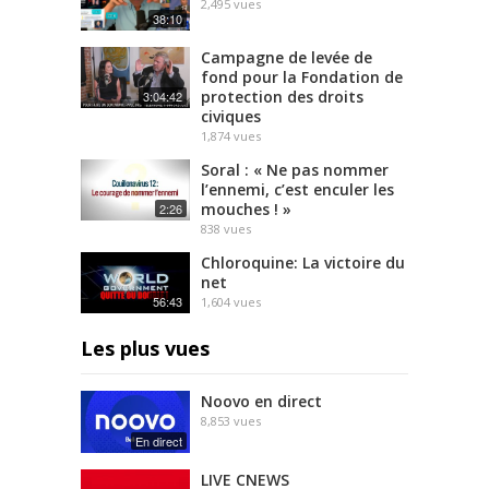
2,495
vues
38:10
Campagne de levée de
fond pour la Fondation de
protection des droits
3:04:42
civiques
1,874
vues
Soral : « Ne pas nommer
l’ennemi, c’est enculer les
mouches ! »
2:26
838
vues
Chloroquine: La victoire du
net
56:43
1,604
vues
Les plus vues
Noovo en direct
8,853
vues
En direct
LIVE CNEWS