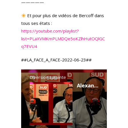
—————
Et pour plus de vidéos de Bercoff dans
tous ses états :
https://youtube.com/playlist?
list=PLaXVMKmPLMDQe5oKZlhHutOQlGC
q7EVU4
##LA_FACE_A_FACE-2022-06-23##
Diversion suivante
Alexandra Henrion Caude : Interview Sud radio du 23 juin 2022