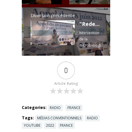
Diversion précédente
"Redevenir acteurs de nos vies" Typhaine Pinsolle au rassemblement "Appel à la liberté et à la vie"
Intervention
de la
microbiologi
ste Typhaine
Pinsolle lors
du
0
rassemblem
ent organisé
par Marc
Article Rating
Doyer, à
Paris, place
de la Bastille,
samedi 18
Categories:
RADIO
FRANCE
juin 2022.
Tags:
MÉDIAS CONVENTIONNELS
RADIO
Source
YOUTUBE
2022
FRANCE
Permalink: ...
Read more