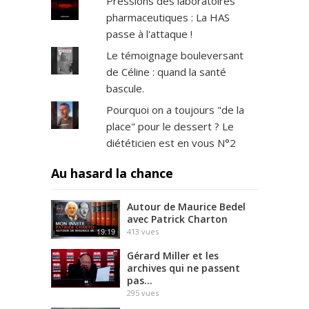
Pressions des laboratoires
pharmaceutiques : La HAS
passe à l'attaque !
Le témoignage bouleversant
de Céline : quand la santé
bascule.
Pourquoi on a toujours "de la
place" pour le dessert ? Le
diététicien est en vous N°2
Au hasard la chance
Autour de Maurice Bedel
avec Patrick Charton
19:19
413
vues
Gérard Miller et les
archives qui ne passent
pas…
295
vues