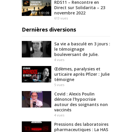
RDS11 – Rencontre en
Direct sur Solidarita – 23
novembre 2022
1:51:09
613
vues
Dernières diversions
Sa vie a basculé en 3 jours :
le témoignage
bouleversant de Julie.
4
vues
Œdèmes, paralysies et
urticaire après Pfizer : Julie
témoigne
5
vues
Covid : Alexis Poulin
dénonce l’hypocrisie
autour des soignants non
vaccinés
4
vues
Pressions des laboratoires
pharmaceutiques : La HAS