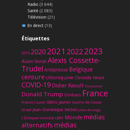
Radio
(3 644)
Santé
(2 083)
Télévision
(21)
En direct
(13)
Étiquettes
2023
2021
2022
2020
2019
Alexis Cossette-
Alain Soral
Trudel
Belgique
Antipresse
censure
chloroquine
Christelle Néant
COVID-19
Didier Raoult
Dieudonné
France
Donald Trump
Donbass
Gilets jaunes
Francis Cousin
Guerre de Classe
Jean-Dominique Michel
Israël
Julian Assange
médias
Monde
L'Échiquier mondial
LBRY
médias
alternatifs