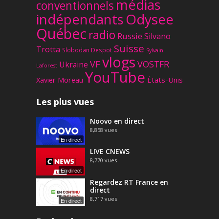
médias
conventionnels
Odysee
indépendants
Québec
radio
Russie
Silvano
Suisse
Trotta
Slobodan Despot
Sylvain
vlogs
VF
VOSTFR
Ukraine
Laforest
YouTube
Xavier Moreau
États-Unis
Les plus vues
Noovo en direct
8,858
vues
En direct
LIVE CNEWS
8,770
vues
En direct
Regardez RT France en
direct
8,717
vues
En direct