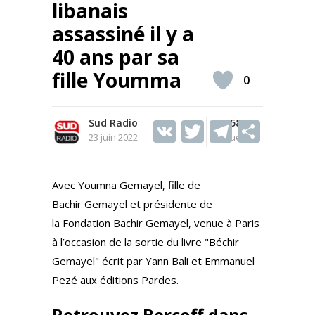
libanais
assassiné il y a
40 ans par sa
fille Youmma
0
Sud Radio
V
T
658
T
S
23 juin 2022
Vues
K
w
el
h
itt
e
ar
Avec Youmna Gemayel, fille de
er
gr
e
Bachir Gemayel et présidente de
a
la Fondation Bachir Gemayel, venue à Paris
m
à l’occasion de la sortie du livre "Béchir
Gemayel" écrit par Yann Bali et Emmanuel
Pezé aux éditions Pardes.
Retrouvez Bercoff dans