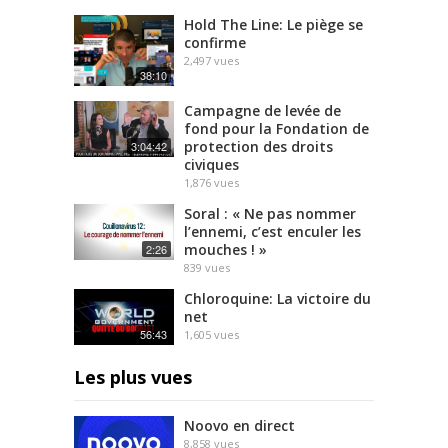
Hold The Line: Le piège se
confirme
2,497
vues
38:10
Campagne de levée de
fond pour la Fondation de
protection des droits
3:04:42
civiques
1,876
vues
Soral : « Ne pas nommer
l’ennemi, c’est enculer les
mouches ! »
2:26
839
vues
Chloroquine: La victoire du
net
56:43
1,605
vues
Les plus vues
Noovo en direct
8,858
vues