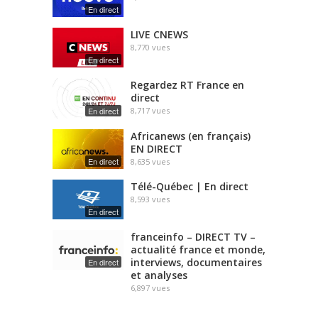
En direct
LIVE CNEWS
8,770
vues
En direct
Regardez RT France en
direct
En direct
8,717
vues
Africanews (en français)
EN DIRECT
En direct
8,635
vues
Télé-Québec | En direct
8,593
vues
En direct
franceinfo – DIRECT TV –
actualité france et monde,
interviews, documentaires
En direct
et analyses
6,897
vues