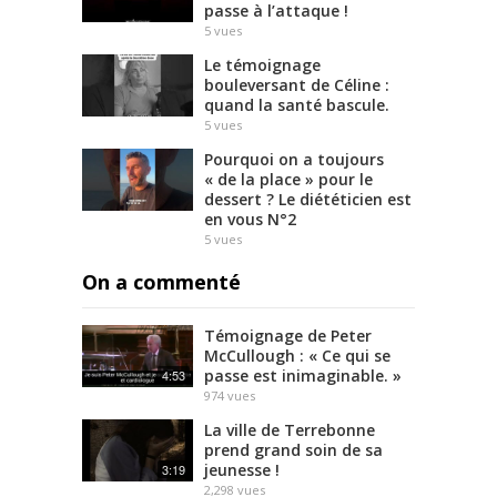
passe à l’attaque !
5
vues
Le témoignage
bouleversant de Céline :
quand la santé bascule.
5
vues
Pourquoi on a toujours
« de la place » pour le
dessert ? Le diététicien est
en vous N°2
5
vues
On a commenté
Témoignage de Peter
McCullough : « Ce qui se
passe est inimaginable. »
4:53
974
vues
La ville de Terrebonne
prend grand soin de sa
jeunesse !
3:19
2,298
vues