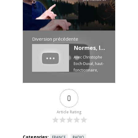
écrivain.
Dans son
dernier livre
« Le Soleil
est-il
conscient ? »
Diversion précédente
(éd.
Normes, labyrinthe administratif... En finir avec l'embolie réglementaire
Trédaniel), il
Avec Christophe
se lance
Eoch-Duval, haut-
dans une ...
fonctionnaire,
Read more
spécialiste de
l'inflation
normative Site de
Vigie Normes :
0
Accueil -
Vigienormes
Article Rating
Retrouvez Bercoff
dans tous ses
états avec André
...
Read more
Categories:
FRANCE
RADIO