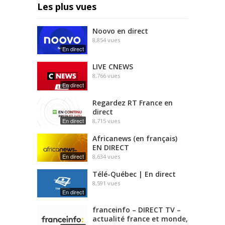
Les plus vues
Noovo en direct
8,854
vues
En direct
LIVE CNEWS
8,766
vues
En direct
Regardez RT France en
direct
En direct
8,715
vues
Africanews (en français)
EN DIRECT
En direct
8,634
vues
Télé-Québec | En direct
8,591
vues
En direct
franceinfo – DIRECT TV –
actualité france et monde,