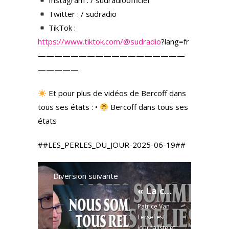
Instagram : / sudradioofficiel
Twitter : / sudradio
TikTok :
https://www.tiktok.com/
@sudradio
?lang=fr
——————————————————
—————
Et pour plus de vidéos de Bercoff dans
tous ses états : •
Bercoff dans tous ses
états
##LES_PERLES_DU_JOUR-2025-06-19##
Diversion suivante
« La conscience est l’ultime nature de la réalité » – Patrice Van Eersel
Patrice Van
Eersel est
journaliste et