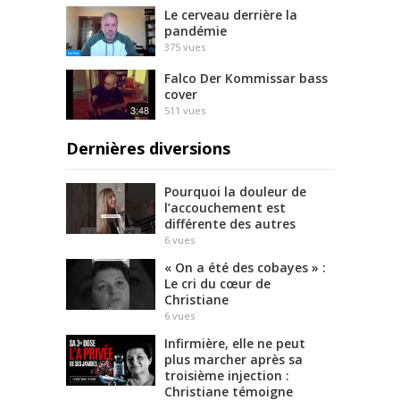
Le cerveau derrière la
pandémie
375
vues
Falco Der Kommissar bass
cover
3:48
511
vues
Dernières diversions
Pourquoi la douleur de
l’accouchement est
différente des autres
6
vues
« On a été des cobayes » :
Le cri du cœur de
Christiane
6
vues
Infirmière, elle ne peut
plus marcher après sa
troisième injection :
Christiane témoigne