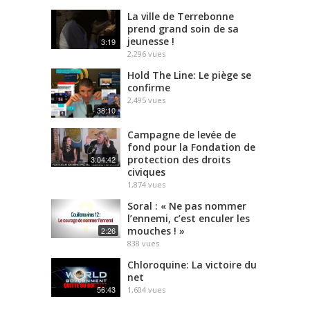
La ville de Terrebonne
prend grand soin de sa
jeunesse !
3:19
2,296
vues
Hold The Line: Le piège se
confirme
2,495
vues
38:10
Campagne de levée de
fond pour la Fondation de
protection des droits
3:04:42
civiques
1,874
vues
Soral : « Ne pas nommer
l’ennemi, c’est enculer les
mouches ! »
2:26
838
vues
Chloroquine: La victoire du
net
56:43
1,604
vues