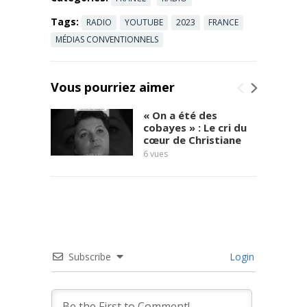
Tags:
RADIO
YOUTUBE
2023
FRANCE
MÉDIAS CONVENTIONNELS
Vous pourriez aimer
« On a été des
cobayes » : Le cri du
cœur de Christiane
6
vues
témoi
7
vues
Subscribe
Login