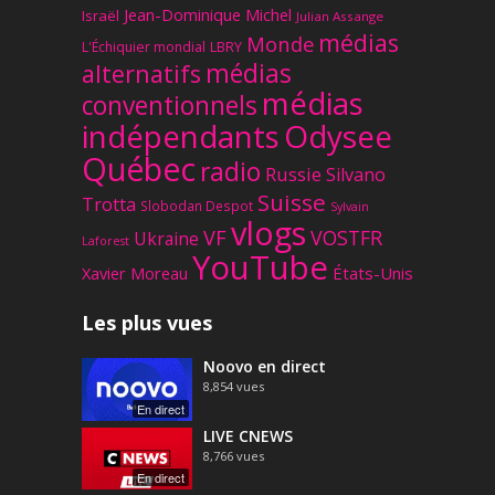
Jean-Dominique Michel
Israël
Julian Assange
médias
Monde
L'Échiquier mondial
LBRY
médias
alternatifs
médias
conventionnels
Odysee
indépendants
Québec
radio
Russie
Silvano
Suisse
Trotta
Slobodan Despot
Sylvain
vlogs
VF
VOSTFR
Ukraine
Laforest
YouTube
Xavier Moreau
États-Unis
Les plus vues
Noovo en direct
8,854
vues
En direct
LIVE CNEWS
8,766
vues
En direct