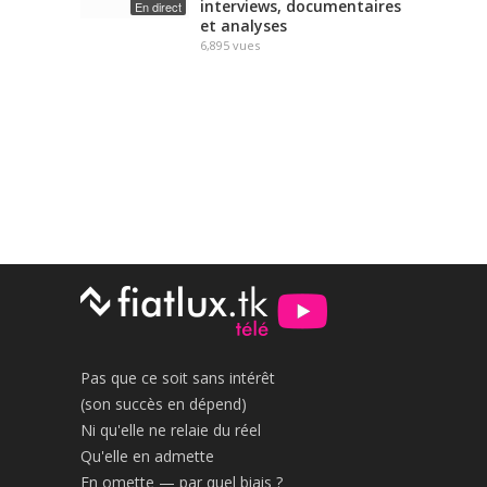
interviews, documentaires
En direct
et analyses
6,895
vues
Pas que ce soit sans intérêt
(son succès en dépend)
Ni qu'elle ne relaie du réel
Qu'elle en admette
En omette — par quel biais ?