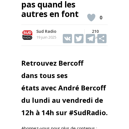
pas quand les
autres en font
0
Sud Radio
210
V
T
T
S
19 juin 2025
Vues
K
w
el
h
itt
e
ar
Retrouvez Bercoff
er
gr
e
a
dans tous ses
m
états avec André Bercoff
du lundi au vendredi de
12h à 14h sur #SudRadio.
Abonnez-vous pour plus de contenus :