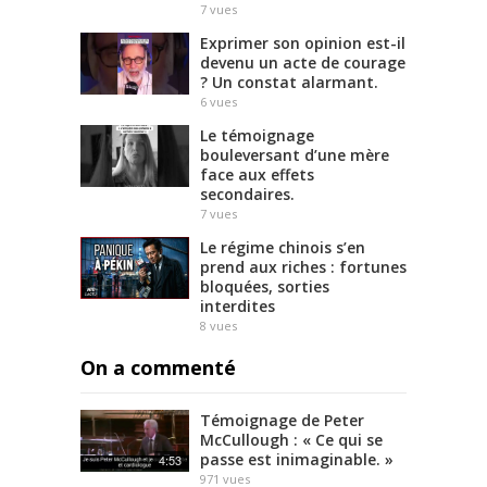
7
vues
Exprimer son opinion est-il
devenu un acte de courage
? Un constat alarmant.
6
vues
Le témoignage
bouleversant d’une mère
face aux effets
secondaires.
7
vues
Le régime chinois s’en
prend aux riches : fortunes
bloquées, sorties
interdites
8
vues
On a commenté
Témoignage de Peter
McCullough : « Ce qui se
passe est inimaginable. »
4:53
971
vues