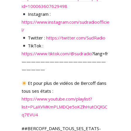
id=100063607629498
Instagram :
https://www.instagram.com/sudradioofficie
l/
Twitter :
https://twitter.com/SudRadio
TikTok :
https://www.tiktok.com/
@sudradio
?lang=fr
——————————————————
—————
Et pour plus de vidéos de Bercoff dans
tous ses états :
https://www.youtube.com/playlist?
list=PLaXVMKmPLMDQe5oKZlhHutOQlGC
q7EVU4
##BERCOFF_DANS_TOUS_SES_ETATS-