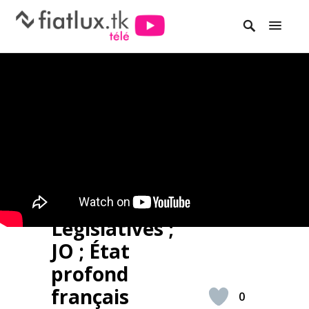
Législatives ;
JO ; État
profond
français
0