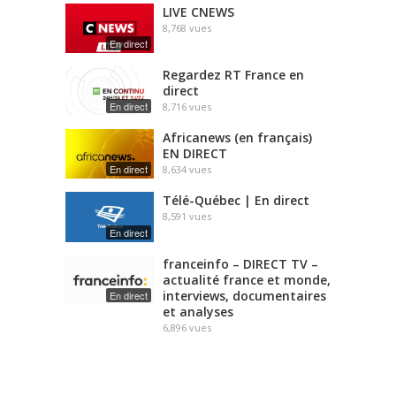
LIVE CNEWS
8,768
vues
En direct
Regardez RT France en
direct
En direct
8,716
vues
Africanews (en français)
EN DIRECT
En direct
8,634
vues
Télé-Québec | En direct
8,591
vues
En direct
franceinfo – DIRECT TV –
actualité france et monde,
interviews, documentaires
En direct
et analyses
6,896
vues