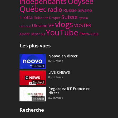
Odysee
indépendants
Québec
radio
Russie
Silvano
Suisse
Trotta
Slobodan Despot
Sylvain
vlogs
VF
VOSTFR
Ukraine
Laforest
YouTube
Xavier Moreau
États-Unis
Les plus vues
Noovo en direct
8,857
vues
En direct
LIVE CNEWS
8,768
vues
En direct
Regardez RT France en
direct
8,716
vues
En direct
Recherche