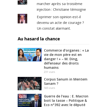
marcher après sa troisième
injection : Christiane témoigne
Exprimer son opinion est-il
devenu un acte de courage ?
Un constat alarmant.
Au hasard la chance
Commerce d’organes : « La
vie de mon père est en
danger ! » – M. Ding,
défenseur des droits
humains
231
vues
Corpus Sanum in Mentem
Sanam ?
5:30
565
vues
Guerre de l’eau : E. Macron
boit la tasse – Politique &
Eco n°392 avec le député