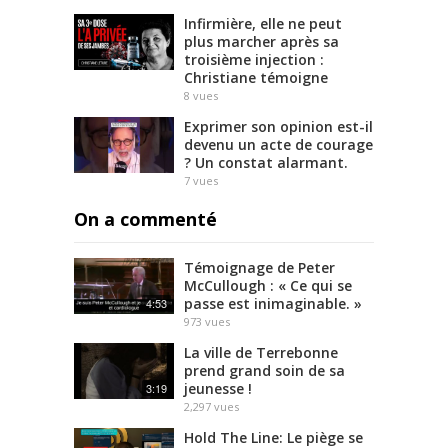
Infirmière, elle ne peut
plus marcher après sa
troisième injection :
Christiane témoigne
8
vues
Exprimer son opinion est-il
devenu un acte de courage
? Un constat alarmant.
7
vues
On a commenté
Témoignage de Peter
McCullough : « Ce qui se
passe est inimaginable. »
4:53
973
vues
La ville de Terrebonne
prend grand soin de sa
jeunesse !
3:19
2,297
vues
Hold The Line: Le piège se