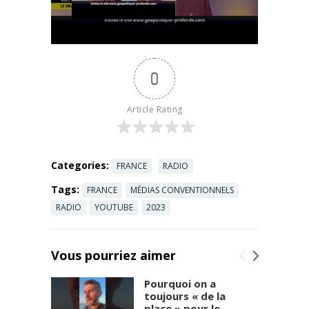
le numérique
sur les
car ce sont
élections
les deux
législatives.
mamelles
RETROUVEZ
d'une
...
Read more
0
dictature qui
ne dit pas
son nom. ...
Article Rating
Read more
Categories:
FRANCE
RADIO
Tags:
FRANCE
MÉDIAS CONVENTIONNELS
RADIO
YOUTUBE
2023
Vous pourriez aimer
Pourquoi on a
toujours « de la
place » pour le