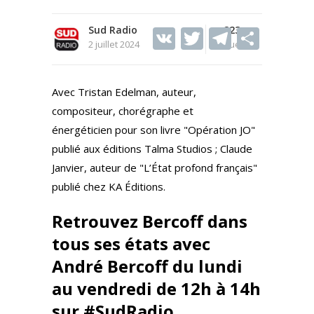
Sud Radio
V
T
223
T
S
2 juillet 2024
Vues
K
w
el
h
itt
e
ar
Avec Tristan Edelman, auteur,
er
gr
e
compositeur, chorégraphe et
a
énergéticien pour son livre "Opération JO"
m
publié aux éditions Talma Studios ; Claude
Janvier, auteur de "L’État profond français"
publié chez KA Éditions.
Retrouvez Bercoff dans
tous ses états avec
André Bercoff du lundi
au vendredi de 12h à 14h
sur #SudRadio.