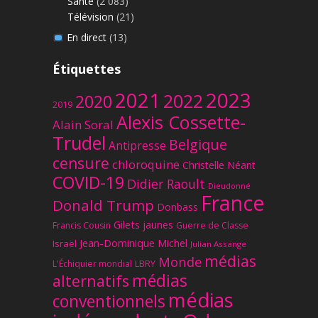
Santé
(2 083)
Télévision
(21)
En direct
(13)
Étiquettes
2023
2021
2022
2020
2019
Alexis Cossette-
Alain Soral
Trudel
Belgique
Antipresse
censure
chloroquine
Christelle Néant
COVID-19
Didier Raoult
Dieudonné
France
Donald Trump
Donbass
Gilets jaunes
Francis Cousin
Guerre de Classe
Jean-Dominique Michel
Israël
Julian Assange
médias
Monde
L'Échiquier mondial
LBRY
médias
alternatifs
médias
conventionnels