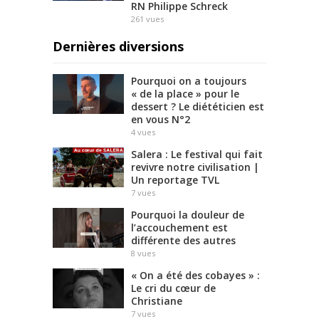
RN Philippe Schreck
261
vues
Dernières diversions
Pourquoi on a toujours
« de la place » pour le
dessert ? Le diététicien est
en vous N°2
4
vues
Salera : Le festival qui fait
revivre notre civilisation |
Un reportage TVL
7
vues
Pourquoi la douleur de
l’accouchement est
différente des autres
8
vues
« On a été des cobayes » :
Le cri du cœur de
Christiane
7
vues