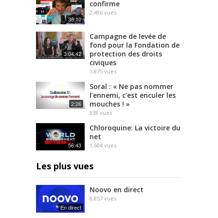
confirme
2,496
vues
38:10
Campagne de levée de
fond pour la Fondation de
protection des droits
3:04:42
civiques
1,875
vues
Soral : « Ne pas nommer
l’ennemi, c’est enculer les
mouches ! »
2:26
838
vues
Chloroquine: La victoire du
net
56:43
1,604
vues
Les plus vues
Noovo en direct
8,857
vues
En direct