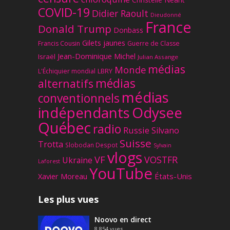
COVID-19
Didier Raoult
Dieudonné
France
Donald Trump
Donbass
Gilets jaunes
Francis Cousin
Guerre de Classe
Jean-Dominique Michel
Israël
Julian Assange
médias
Monde
L'Échiquier mondial
LBRY
médias
alternatifs
médias
conventionnels
Odysee
indépendants
Québec
radio
Russie
Silvano
Suisse
Trotta
Slobodan Despot
Sylvain
vlogs
VF
VOSTFR
Ukraine
Laforest
YouTube
Xavier Moreau
États-Unis
Les plus vues
Noovo en direct
8,854
vues