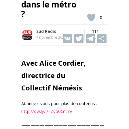
dans le métro
?
0
Sud Radio
111
V
T
T
S
4 novembre 2025
Vues
K
w
el
h
itt
e
ar
Avec Alice Cordier,
er
gr
e
a
directrice du
m
Collectif Némésis
Abonnez-vous pour plus de contenus :
http://ow.ly/7FZy50G1rry
——————————————————