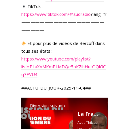
TikTok :
https://www.tiktok.com/
@sudradio
?lang=fr
——————————————————
—————
Et pour plus de vidéos de Bercoff dans
tous ses états :
https://www.youtube.com/playlist?
list=PLaXVMKmPLMDQe5oKZlhHutOQlGC
q7EVU4
##ACTU_DU_JOUR-2025-11-04##
Diversion suivante
La France dans tous ses états - Émission du 4 novembre 2025
Avec Thibaut
Ledunois,