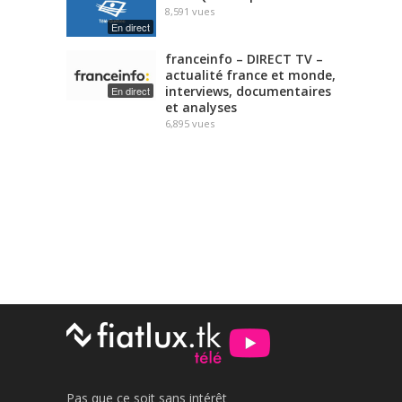
8,591
vues
En direct
franceinfo – DIRECT TV –
actualité france et monde,
interviews, documentaires
En direct
et analyses
6,895
vues
Pas que ce soit sans intérêt