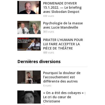
PROMENADE D’HIVER
15.1.2022. — Le briefing
avec Slobodan Despot
659
vues
Psychologie de la masse
avec Lucie Mandeville
385
vues
PIRATER L’HUMAIN POUR
LUI FAIRE ACCEPTER LA
PIÈCE DE THÉÂTRE
16:28
688
vues
Dernières diversions
Pourquoi la douleur de
l’accouchement est
différente des autres
6
vues
« On a été des cobayes » :
Le cri du cœur de
Christiane