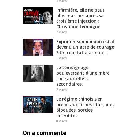
6
vues
Infirmière, elle ne peut
plus marcher après sa
troisième injection :
Christiane témoigne
7
vues
Exprimer son opinion est-il
devenu un acte de courage
? Un constat alarmant.
6
vues
Le témoignage
bouleversant d’une mère
face aux effets
secondaires.
7
vues
Le régime chinois s’en
prend aux riches : fortunes
bloquées, sorties
interdites
8
vues
On a commenté