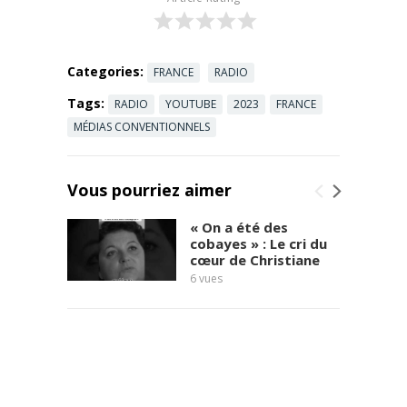
https://dai.ly/
x8jqxru
Retrouvez
nos
Categories:
FRANCE
RADIO
podcasts et
Tags:
RADIO
YOUTUBE
2023
FRANCE
articles :
https://www.
MÉDIAS CONVENTIONNELS
sudradio.fr/
——————
——————
Vous pourriez aimer
——————
—————
« On a été des
...
Read
cobayes » : Le cri du
cœur de Christiane
more
6
vues
témoi
7
vues