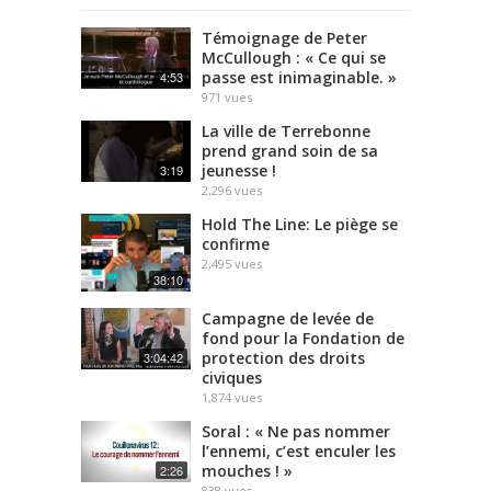
Témoignage de Peter
McCullough : « Ce qui se
passe est inimaginable. »
4:53
971
vues
La ville de Terrebonne
prend grand soin de sa
jeunesse !
3:19
2,296
vues
Hold The Line: Le piège se
confirme
2,495
vues
38:10
Campagne de levée de
fond pour la Fondation de
protection des droits
3:04:42
civiques
1,874
vues
Soral : « Ne pas nommer
l’ennemi, c’est enculer les
mouches ! »
2:26
838
vues