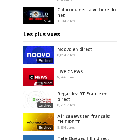
Chloroquine: La victoire du
net
56:43
1,604
vues
Les plus vues
Noovo en direct
8,854
vues
En direct
LIVE CNEWS
8,766
vues
En direct
Regardez RT France en
direct
En direct
8,715
vues
Africanews (en français)
EN DIRECT
En direct
8,634
vues
Télé-Québec | En direct