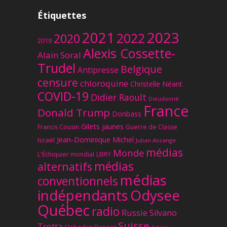
Étiquettes
2023
2021
2022
2020
2019
Alexis Cossette-
Alain Soral
Trudel
Belgique
Antipresse
censure
chloroquine
Christelle Néant
COVID-19
Didier Raoult
Dieudonné
France
Donald Trump
Donbass
Gilets jaunes
Francis Cousin
Guerre de Classe
Jean-Dominique Michel
Israël
Julian Assange
médias
Monde
L'Échiquier mondial
LBRY
médias
alternatifs
médias
conventionnels
Odysee
indépendants
Québec
radio
Russie
Silvano
Suisse
Trotta
Slobodan Despot