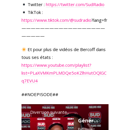
Twitter :
https://twitter.com/SudRadio
TikTok :
https://www.tiktok.com/
@sudradio
?lang=fr
——————————————————
—————
Et pour plus de vidéos de Bercoff dans
tous ses états :
https://www.youtube.com/playlist?
list=PLaXVMKmPLMDQe5oKZlhHutOQlGC
q7EVU4
##NOEPISODE##
Diversion suivante
Génération de "Tanguy", fête des mères : les perles du 23/05
Retrouvez