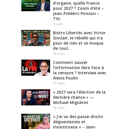
d’organe, quelle France
pour 2027 ? Zoom d’été –
Jean-Frédéric Poisson –
TVL
5
vues
Bistro Libertés avec Victor
Sinclair, le rebelle qui n’a
peur de rien et se moque
de tout.
10
vues
Comment sauver
l’information libre face à
la censure ? Interview avec
Alexis Poulin
11
vues
« 2027 sera l’élection de la
dernière chance » —
Michael Miguères
10
vues
« J’ai vu des passe-droits
dégueulasses et
monstrueux » – Jean-