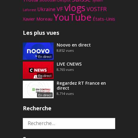
Sylvain
vlogs
VF
VOSTFR
Ukraine
Laforest
YouTube
Xavier Moreau
États-Unis
Les plus vues
Noovo en direct
8,852
vues
En direct
LIVE CNEWS
8,765
vues
En direct
Regardez RT France en
direct
8,714
vues
En direct
Recherche
Rechercher :