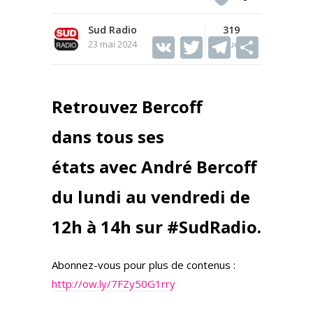
Sud Radio
319
V
T
T
S
23 mai 2024
Vues
K
w
el
h
itt
e
ar
Retrouvez Bercoff
er
gr
e
a
dans tous ses
m
états avec André Bercoff
du lundi au vendredi de
12h à 14h sur #SudRadio.
Abonnez-vous pour plus de contenus :
http://ow.ly/7FZy50G1rry