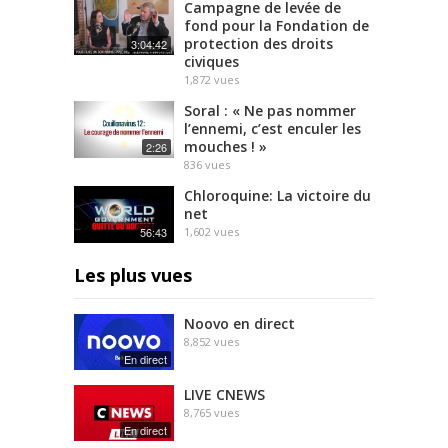
Campagne de levée de
fond pour la Fondation de
protection des droits
3:04:42
civiques
1,872
vues
Soral : « Ne pas nommer
l’ennemi, c’est enculer les
mouches ! »
2:26
836
vues
Chloroquine: La victoire du
net
56:43
1,602
vues
Les plus vues
Noovo en direct
8,852
vues
En direct
LIVE CNEWS
8,765
vues
En direct