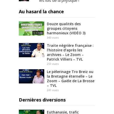
les lois de la physique !
Au hasard la chance
Douze qualités des
groupes citoyens
harmonieux (VIDÉO 3)
1:17:00
343
vues
Traite négrière française :
l’histoire d’après les
archives – Le Zoom –
Patrick Villiers – TVL
251
vues
Le pèlerinage Tro Breiz ou
la Bretagne éternelle – Le
Zoom – Gaële de La Brosse
– TVL
241
vues
Dernières diversions
Euthanasie, trafic