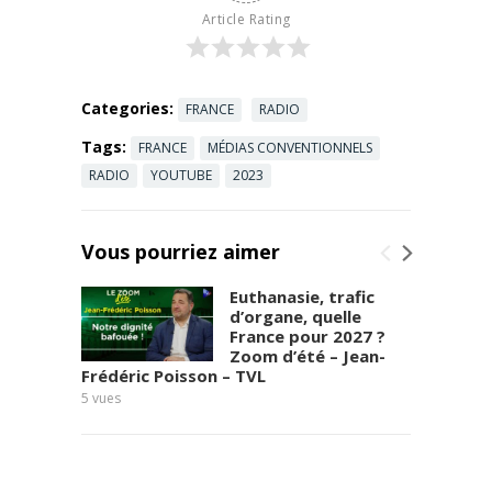
Abonnez-
Article Rating
vous pour
plus de
contenus ...
Read more
Categories:
FRANCE
RADIO
Tags:
FRANCE
MÉDIAS CONVENTIONNELS
RADIO
YOUTUBE
2023
Vous pourriez aimer
Euthanasie, trafic
d’organe, quelle
France pour 2027 ?
Zoom d’été – Jean-
Frédéric Poisson – TVL
de tou
5
vues
10
vues