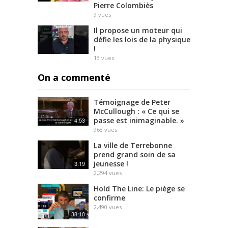
Pierre Colombiès
9
vues
Il propose un moteur qui
défie les lois de la physique
!
13
vues
On a commenté
Témoignage de Peter
McCullough : « Ce qui se
passe est inimaginable. »
4:53
968
vues
La ville de Terrebonne
prend grand soin de sa
jeunesse !
3:19
2,294
vues
Hold The Line: Le piège se
confirme
2,490
vues
38:10