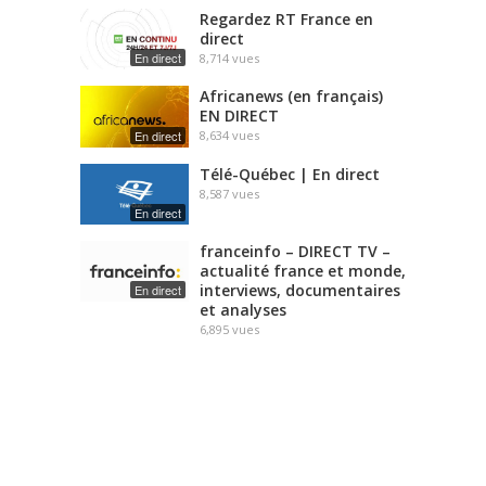
Regardez RT France en
direct
En direct
8,714
vues
Africanews (en français)
EN DIRECT
En direct
8,634
vues
Télé-Québec | En direct
8,587
vues
En direct
franceinfo – DIRECT TV –
actualité france et monde,
interviews, documentaires
En direct
et analyses
6,895
vues