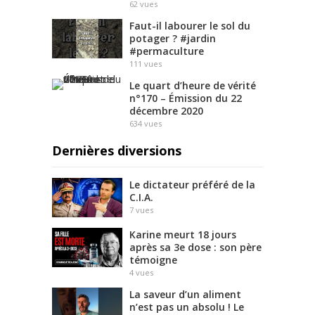
62
vues
Faut-il labourer le sol du
potager ? #jardin
#permaculture
111
vues
Le quart d’heure de vérité
n°170 – Émission du 22
décembre 2020
634
vues
Dernières diversions
Le dictateur préféré de la
C.I.A.
7
vues
Karine meurt 18 jours
après sa 3e dose : son père
témoigne
4
vues
La saveur d’un aliment
n’est pas un absolu ! Le