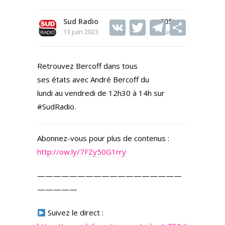
Sud Radio
V
T
305
T
S
13 juin 2023
Vues
K
w
el
h
itt
e
ar
Retrouvez Bercoff dans tous
er
gr
e
ses états avec André Bercoff du
a
lundi au vendredi de 12h30 à 14h sur
m
#SudRadio.
Abonnez-vous pour plus de contenus :
http://ow.ly/7FZy50G1rry
——————————————————
—————
Suivez le direct :