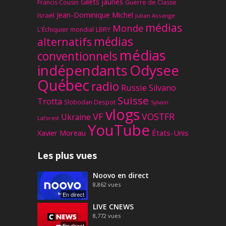
Gilets jaunes
Francis Cousin
Guerre de Classe
Jean-Dominique Michel
Israël
Julian Assange
médias
Monde
L'Échiquier mondial
LBRY
médias
alternatifs
médias
conventionnels
Odysee
indépendants
Québec
radio
Russie
Silvano
Suisse
Trotta
Slobodan Despot
Sylvain
vlogs
VF
VOSTFR
Ukraine
Laforest
YouTube
Xavier Moreau
États-Unis
Les plus vues
Noovo en direct
8,862
vues
En direct
LIVE CNEWS
8,772
vues
En direct