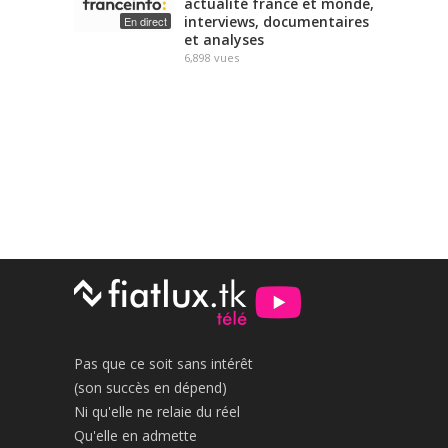
actualité france et monde,
interviews, documentaires
En direct
et analyses
6,898
vues
Pas que ce soit sans intérêt
(son succès en dépend)
Ni qu'elle ne relaie du réel
Qu'elle en admette