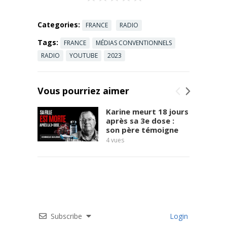
et fondateur
du site
Stratpol,
Categories:
FRANCE
RADIO
Xavier
Tags:
FRANCE
MÉDIAS CONVENTIONNELS
Moreau était
venu à TVL
RADIO
YOUTUBE
2023
en juillet
2022 ...
Read
more
Vous pourriez aimer
Karine meurt 18 jours
après sa 3e dose :
son père témoigne
4
vues
7
vues
Subscribe
Login