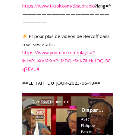
https://www.tiktok.com/
@sudradio
?lang=fr
——————————————————
—————
Et pour plus de vidéos de Bercoff dans
tous ses états :
https://www.youtube.com/playlist?
list=PLaXVMKmPLMDQe5oKZlhHutOQlGC
q7EVU4
##LE_FAIT_DU_JOUR-2023-06-13##
Diversion suivante
Disparition de Anticor ? - Philippe Pascot : "On nous bouffe la liberté d’expression !"
Avec
Philippe
Pascot,