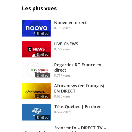
Les plus vues
Noovo en direct
8,862
vues
En direct
LIVE CNEWS
8,772
vues
En direct
Regardez RT France en
direct
En direct
8,717
vues
Africanews (en français)
EN DIRECT
En direct
8,636
vues
Télé-Québec | En direct
8,594
vues
En direct
franceinfo – DIRECT TV –