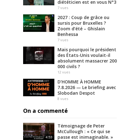
diététicien est en vous N°3
7
vues
2027 : Coup de grâce ou
sursis pour Bruxelles ?
Zoom d’été – Ghislain
Benhessa
7
vues
Mais pourquoi le président
des États-Unis voulait-il
absolument massacrer 200
000 civils ?
12
vues
D’HOMME À HOMME
7.8.2026 — Le briefing avec
Slobodan Despot
8
vues
On a commenté
Témoignage de Peter
McCullough : « Ce qui se
passe est inimaginable. »
4:53