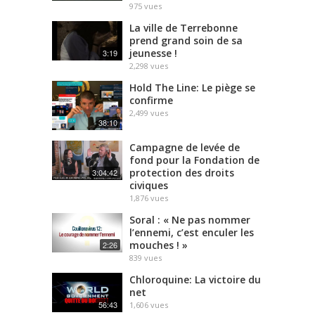
975
vues
La ville de Terrebonne
prend grand soin de sa
jeunesse !
3:19
2,298
vues
Hold The Line: Le piège se
confirme
2,499
vues
38:10
Campagne de levée de
fond pour la Fondation de
protection des droits
3:04:42
civiques
1,876
vues
Soral : « Ne pas nommer
l’ennemi, c’est enculer les
mouches ! »
2:26
839
vues
Chloroquine: La victoire du
net
56:43
1,606
vues