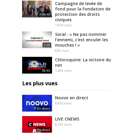
Campagne de levée de
fond pour la Fondation de
protection des droits
3:04:42
civiques
1,874
vues
Soral : « Ne pas nommer
l’ennemi, c’est enculer les
mouches ! »
2:26
838
vues
Chloroquine: La victoire du
net
56:43
1,604
vues
Les plus vues
Noovo en direct
8,853
vues
En direct
LIVE CNEWS
8,765
vues
En direct