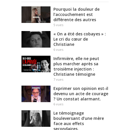
Pourquoi la douleur de
l’accouchement est
différente des autres
5
vues
« On a été des cobayes » :
Le cri du cœur de
Christiane
6
vues
Infirmière, elle ne peut
plus marcher après sa
troisième injection :
Christiane témoigne
7
vues
Exprimer son opinion est-il
devenu un acte de courage
? Un constat alarmant.
6
vues
Le témoignage
bouleversant d’une mère
face aux effets
secondaires.