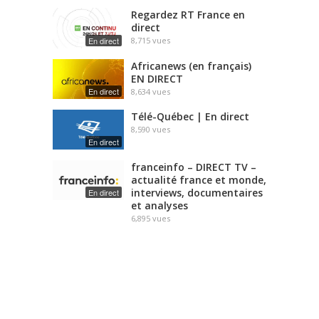
Regardez RT France en
direct
En direct
8,715
vues
Africanews (en français)
EN DIRECT
En direct
8,634
vues
Télé-Québec | En direct
8,590
vues
En direct
franceinfo – DIRECT TV –
actualité france et monde,
interviews, documentaires
En direct
et analyses
6,895
vues