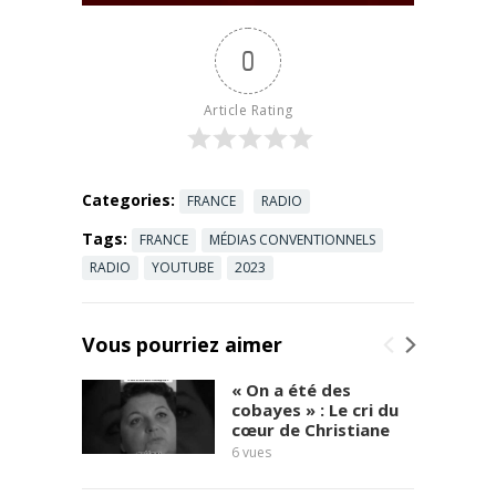
Bercoff dans
tous ses
0
états avec
André
Bercoff du
Article Rating
lundi au
vendredi de
...
Read more
Categories:
FRANCE
RADIO
Tags:
FRANCE
MÉDIAS CONVENTIONNELS
RADIO
YOUTUBE
2023
Vous pourriez aimer
« On a été des
cobayes » : Le cri du
cœur de Christiane
6
vues
témoi
7
vues