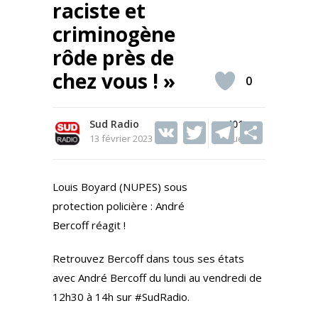
raciste et
criminogène
rôde près de
chez vous ! »
0
Sud Radio
V
T
401
T
S
13 février 2023
Vues
K
w
el
h
itt
e
ar
Louis Boyard (NUPES) sous
er
gr
e
protection policière : André
a
Bercoff réagit !
m
Retrouvez Bercoff dans tous ses états
avec André Bercoff du lundi au vendredi de
12h30 à 14h sur #SudRadio.