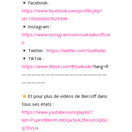
Facebook :
https://www.facebook.com/profile.php?
id=100063607629498
Instagram :
https://www.instagram.com/sudradioofficie
l/
Twitter :
https://twitter.com/SudRadio
TikTok :
https://www.tiktok.com/
@sudradio
?lang=fr
——————————————————
—————
Et pour plus de vidéos de Bercoff dans
tous ses états :
https://www.youtube.com/playlist?
list=PLaXVMKmPLMDQe5oKZlhHutOQlGC
q7EVU4