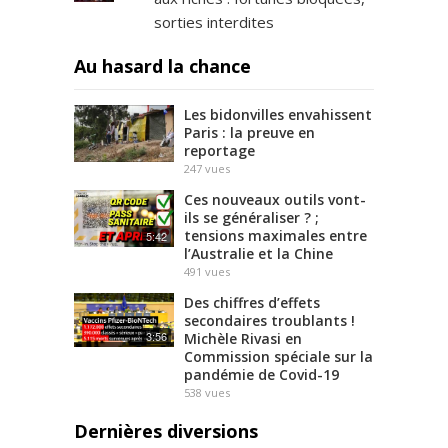
sorties interdites
Au hasard la chance
Les bidonvilles envahissent
Paris : la preuve en
reportage
247
vues
Ces nouveaux outils vont-
ils se généraliser ? ;
tensions maximales entre
5:42
l’Australie et la Chine
491
vues
Des chiffres d’effets
secondaires troublants !
3:56
Michèle Rivasi en
Commission spéciale sur la
pandémie de Covid-19
538
vues
Dernières diversions