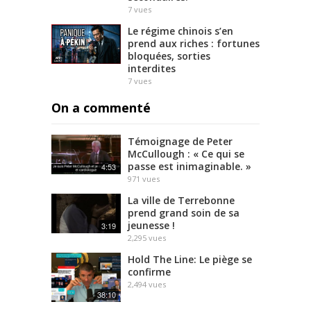
7
vues
Le régime chinois s’en
prend aux riches : fortunes
bloquées, sorties
interdites
7
vues
On a commenté
Témoignage de Peter
McCullough : « Ce qui se
passe est inimaginable. »
4:53
971
vues
La ville de Terrebonne
prend grand soin de sa
jeunesse !
3:19
2,295
vues
Hold The Line: Le piège se
confirme
2,494
vues
38:10