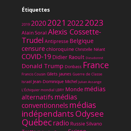
Étiquettes
2023
2021
2022
2020
2019
Alexis Cossette-
Alain Soral
Trudel
Belgique
Antipresse
censure
chloroquine
Christelle Néant
COVID-19
Didier Raoult
Dieudonné
France
Donald Trump
Donbass
Gilets jaunes
Francis Cousin
Guerre de Classe
Jean-Dominique Michel
Israël
Julian Assange
médias
Monde
L'Échiquier mondial
LBRY
médias
alternatifs
médias
conventionnels
Odysee
indépendants
Québec
radio
Russie
Silvano