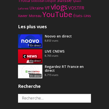
Suisse
Trotta
Slobodan Despot
Sylvain
vlogs
VF
VOSTFR
Ukraine
Laforest
YouTube
Xavier Moreau
États-Unis
Les plus vues
Noovo en direct
8,853
vues
En direct
LIVE CNEWS
8,765
vues
En direct
Regardez RT France en
direct
8,715
vues
En direct
Recherche
Rechercher :