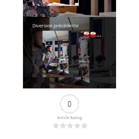
carbone, j'ai
milité dans
des marches
pour la
Diversion précédente
planète, j'ai
- The DogFa
porté la
culpabilité et
la ...
Read
more
0
Article Rating