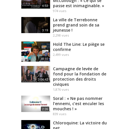
McCullough : « Ce qui se
passe est inimaginable. »
4:53
974
vues
La ville de Terrebonne
prend grand soin de sa
jeunesse !
3:19
2,298
vues
Hold The Line: Le piège se
confirme
2,499
vues
38:10
Campagne de levée de
fond pour la Fondation de
protection des droits
3:04:42
civiques
1,876
vues
Soral : « Ne pas nommer
l’ennemi, c’est enculer les
mouches ! »
2:26
839
vues
Chloroquine: La victoire du
net