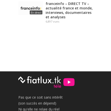
franceinfo – DIRECT TV –
actualité france et monde,
interviews, documentaires
En direct
et analyses
6,897
vues
Pas que ce soit sans intérêt
(son succès en dépend)
Ni qu'elle ne relaie du réel