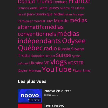
France
Donald Trump
Donbass
Gilets jaunes
Francis Cousin
Guerre de Classe
Jean-Dominique Michel
Israël
Julian Assange
médias
Monde
L'Échiquier mondial
LBRY
médias
alternatifs
médias
conventionnels
Odysee
indépendants
Québec
radio
Russie
Silvano
Suisse
Trotta
Slobodan Despot
Sylvain
vlogs
VF
VOSTFR
Ukraine
Laforest
YouTube
Xavier Moreau
États-Unis
Les plus vues
Noovo en direct
8,860
vues
En direct
LIVE CNEWS