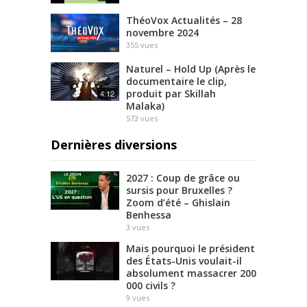
ThéoVox Actualités – 28
novembre 2024
355
vues
Naturel – Hold Up (Après le
documentaire le clip,
produit par Skillah
4:12
Malaka)
573
vues
Dernières diversions
2027 : Coup de grâce ou
sursis pour Bruxelles ?
Zoom d’été – Ghislain
Benhessa
3
vues
Mais pourquoi le président
des États-Unis voulait-il
absolument massacrer 200
000 civils ?
9
vues