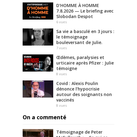
D’HOMME À HOMME
7.8.2026 — Le briefing avec
Slobodan Despot
6
vues
Sa vie a basculé en 3 jours :
le témoignage
bouleversant de Julie.
7
vues
Œdèmes, paralysies et
urticaire après Pfizer : Julie
témoigne
8
vues
Covid : Alexis Poulin
dénonce l’hypocrisie
autour des soignants non
vaccinés
8
vues
On a commenté
Témoignage de Peter