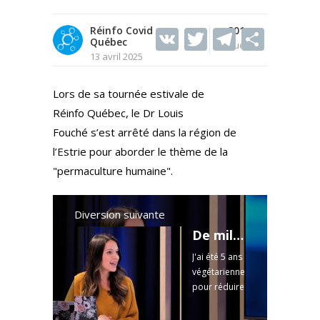
Réinfo Covid
V
T
301
T
S
Québec
Vues
K
w
el
h
13 avril 2025
itt
e
ar
Lors de sa tournée estivale de
er
gr
e
Réinfo Québec, le Dr Louis
a
Fouché s’est arrêté dans la région de
m
l’Estrie pour aborder le thème de la
"permaculture humaine".
Diversion suivante
De militantisme pour le climat à la dénonciation de l'Arnaque climatique - Mon parcours
J'ai été 5 ans
végétarienne
pour réduire
mon
empreinte