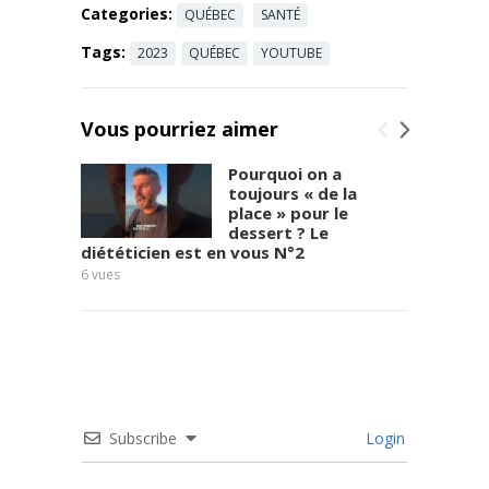
Categories:
QUÉBEC
SANTÉ
Tags:
2023
QUÉBEC
YOUTUBE
Vous pourriez aimer
Pourquoi on a
toujours « de la
place » pour le
dessert ? Le
diététicien est en vous N°2
Format
6
vues
15
vues
Subscribe
Login