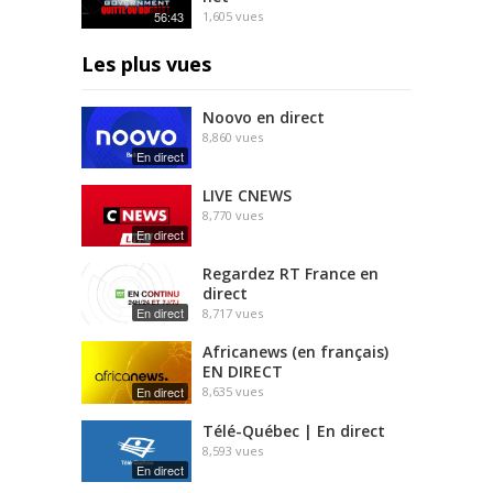
56:43
1,605
vues
Les plus vues
Noovo en direct
8,860
vues
En direct
LIVE CNEWS
8,770
vues
En direct
Regardez RT France en
direct
En direct
8,717
vues
Africanews (en français)
EN DIRECT
En direct
8,635
vues
Télé-Québec | En direct
8,593
vues
En direct