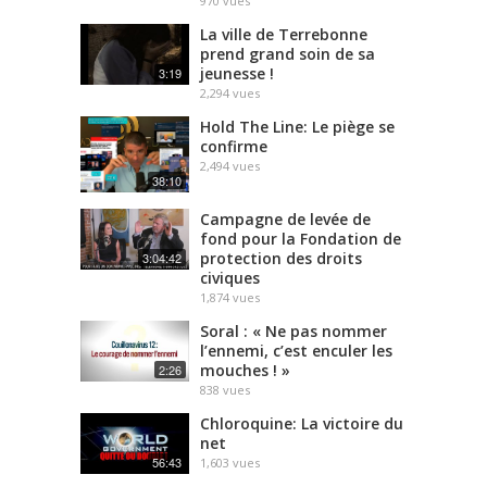
970
vues
La ville de Terrebonne
prend grand soin de sa
jeunesse !
3:19
2,294
vues
Hold The Line: Le piège se
confirme
2,494
vues
38:10
Campagne de levée de
fond pour la Fondation de
protection des droits
3:04:42
civiques
1,874
vues
Soral : « Ne pas nommer
l’ennemi, c’est enculer les
mouches ! »
2:26
838
vues
Chloroquine: La victoire du
net
56:43
1,603
vues