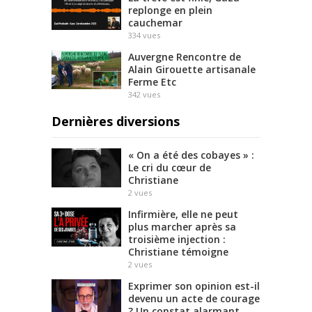
replonge en plein
cauchemar
334
vues
Auvergne Rencontre de
Alain Girouette artisanale
Ferme Etc
342
vues
Dernières diversions
« On a été des cobayes » :
Le cri du cœur de
Christiane
2
vues
Infirmière, elle ne peut
plus marcher après sa
troisième injection :
Christiane témoigne
2
vues
Exprimer son opinion est-il
devenu un acte de courage
? Un constat alarmant.