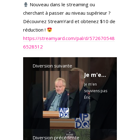
Nouveau dans le streaming ou
cherchant à passer au niveau supérieur ?
Découvrez StreamYard et obtenez $10 de
réduction !
https://streamyard.com/pal/d/572670548
6528512
Diversion suivante
Je m'en souviens pas Éric Ducharme
Je m'en
souviens pas
Éric
Ducharme
Horaire
des directs :
Lundi au
vendredi à
18 h
En
Diversion précédente