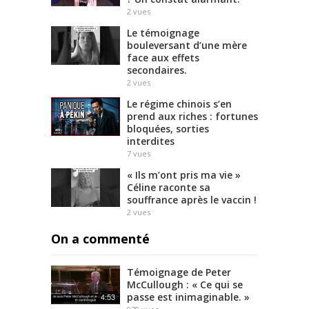
2
vues
Le témoignage
bouleversant d’une mère
face aux effets
secondaires.
2
vues
Le régime chinois s’en
prend aux riches : fortunes
bloquées, sorties
interdites
7
vues
« Ils m’ont pris ma vie »
Céline raconte sa
souffrance après le vaccin !
2
vues
On a commenté
Témoignage de Peter
McCullough : « Ce qui se
passe est inimaginable. »
4:53