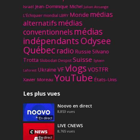
Jean-Dominique Michel
Israël
Julian Assange
médias
Monde
L'Échiquier mondial
LBRY
médias
alternatifs
médias
conventionnels
Odysee
indépendants
Québec
radio
Russie
Silvano
Suisse
Trotta
Slobodan Despot
Sylvain
vlogs
VF
VOSTFR
Ukraine
Laforest
YouTube
Xavier Moreau
États-Unis
Les plus vues
Noovo en direct
8,853
vues
En direct
LIVE CNEWS
8,765
vues
En direct