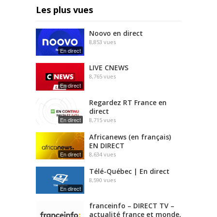
Les plus vues
Noovo en direct
8,853
vues
En direct
LIVE CNEWS
8,765
vues
En direct
Regardez RT France en
direct
En direct
8,715
vues
Africanews (en français)
EN DIRECT
En direct
8,634
vues
Télé-Québec | En direct
8,590
vues
En direct
franceinfo – DIRECT TV –
actualité france et monde,