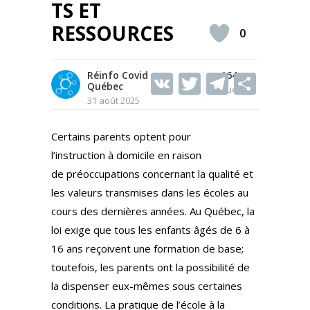
TS ET
RESSOURCES
0
Réinfo Covid
V
T
164
T
S
Québec
Vues
K
w
el
h
31 août 2025
itt
e
ar
Certains parents optent pour
er
gr
e
l’instruction à domicile en raison
a
de préoccupations concernant la qualité et
m
les valeurs transmises dans les écoles au
cours des dernières années. Au Québec, la
loi exige que tous les enfants âgés de 6 à
16 ans reçoivent une formation de base;
toutefois, les parents ont la possibilité de
la dispenser eux-mêmes sous certaines
conditions. La pratique de l’école à la