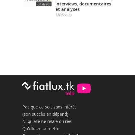
interviews, documentaires
En direct
et analyses
6,895
vues
Pas que ce soit sans intérêt
(son succès en dépend)
Ni qu'elle ne relaie du réel
Qu'elle en admette