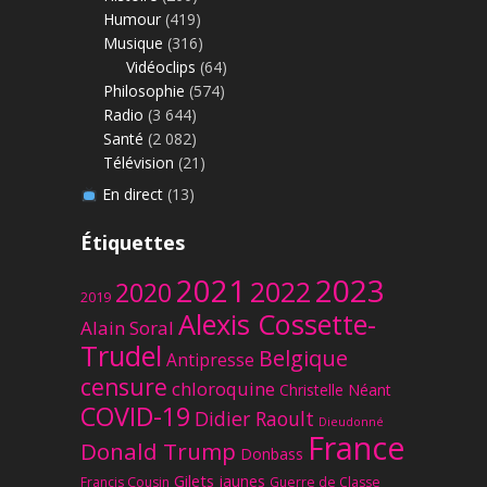
Humour
(419)
Musique
(316)
Vidéoclips
(64)
Philosophie
(574)
Radio
(3 644)
Santé
(2 082)
Télévision
(21)
En direct
(13)
Étiquettes
2023
2021
2022
2020
2019
Alexis Cossette-
Alain Soral
Trudel
Belgique
Antipresse
censure
chloroquine
Christelle Néant
COVID-19
Didier Raoult
Dieudonné
France
Donald Trump
Donbass
Gilets jaunes
Francis Cousin
Guerre de Classe